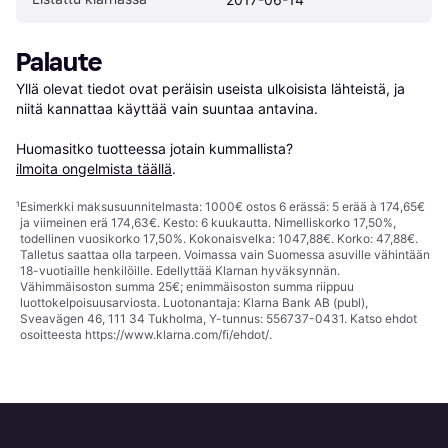
Palaute
Yllä olevat tiedot ovat peräisin useista ulkoisista lähteistä, ja 
niitä kannattaa käyttää vain suuntaa antavina.

Huomasitko tuotteessa jotain kummallista? 
ilmoita ongelmista täällä
.
¹
Esimerkki maksusuunnitelmasta: 1000€ ostos 6 erässä: 5 erää à 174,65€
ja viimeinen erä 174,63€. Kesto: 6 kuukautta. Nimelliskorko 17,50%,
todellinen vuosikorko 17,50%. Kokonaisvelka: 1047,88€. Korko: 47,88€.
Talletus saattaa olla tarpeen. Voimassa vain Suomessa asuville vähintään
18-vuotiaille henkilöille. Edellyttää Klarnan hyväksynnän.
Vähimmäisoston summa 25€; enimmäisoston summa riippuu
luottokelpoisuusarviosta. Luotonantaja: Klarna Bank AB (publ),
Sveavägen 46, 111 34 Tukholma, Y-tunnus: 556737-0431. Katso ehdot
osoitteesta
https://www.klarna.com/fi/ehdot/
.