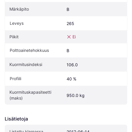
Märkäpito
B
Leveys
265
Piikit
Ei
Polttoainetehokkuus
B
Kuormitusindeksi
106.0
Profiili
40 %
Kuormituskapasiteetti 
950.0 kg
(maks)
Lisätietoja
Listattu klarnassa
2017-06-14