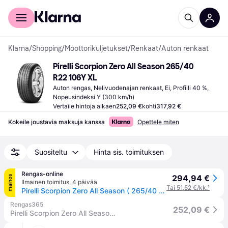
Kuluttajille
Yrityksille
Klarna
/
Shopping
/
Moottorikuljetukset
/
Renkaat
/
Auton renkaat
Pirelli Scorpion Zero All Season 265/40 
R22 106Y XL
Auton rengas, Nelivuodenajan renkaat, Ei, Profiili 40 %, 
Nopeusindeksi Y (300 km/h)
Vertaile hintoja alkaen
252,09 €
kohti
317,92 €
Kokeile joustavia maksuja kanssa
Opettele miten
Suositeltu
Hinta sis. toimituksen
Rengas-online
294,94 €
mainos
Ilmainen toimitus
,
4 päivää
Tai 51,52 €/kk.
¹
Pirelli Scorpion Zero All Season ( 265/40 R22 106Y XL J, LR, vannesuojalla (MFS) )
Rengas365
252,09 €
Pirelli Scorpion Zero All Season 265/40R22 106Y XL J LR Kesärenkaat