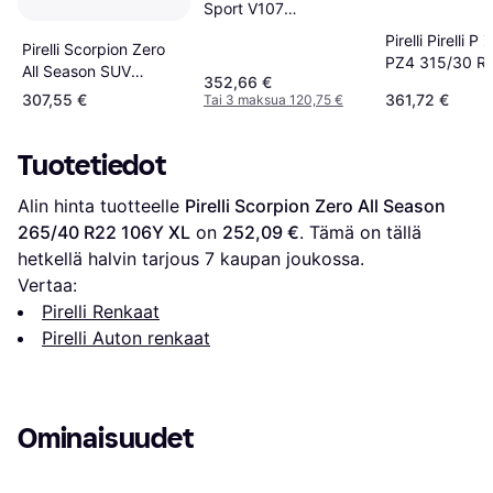
Sport V107
285/40R23
Pirelli Pirelli P 
Pirelli Scorpion Zero
Kesärenkaat
PZ4 315/30 R
All Season SUV
352,66 €
XL
265/40 R22 106Y XL
307,55 €
361,72 €
Tai 3 maksua 120,75 €
PNCS
Tuotetiedot
Alin hinta tuotteelle 
Pirelli Scorpion Zero All Season 
265/40 R22 106Y XL
 on 
252,09 €
. Tämä on tällä 
hetkellä halvin tarjous 
7
 kaupan joukossa.
Vertaa:
Pirelli Renkaat
Pirelli Auton renkaat
Ominaisuudet