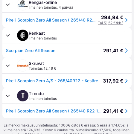
Rengas-online
Ilmainen toimitus
,
4 päivää
294,94 €
Pirelli Scorpion Zero All Season ( 265/40 R22 106Y XL J, LR, vannesuojalla (MFS) )
Tai 51,52 €/kk.
¹
Renkaat
Ilmainen toimitus
291,41 €
Scorpion Zero All Season
Skruvat
Toimitus 12,49 €
317,92 €
Pirelli Scorpion Zero A/S - 265/40R22 - Kesärenkaat
Tirendo
T
Ilmainen toimitus
291,41 €
Pirelli Scorpion Zero All Season ( 265/40 R22 106Y XL J, LR, vannesuojalla (MFS) )
¹
Esimerkki maksusuunnitelmasta: 1000€ ostos 6 erässä: 5 erää à 174,65€ ja
viimeinen erä 174,63€. Kesto: 6 kuukautta. Nimelliskorko 17,50%, todellinen