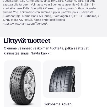
vuosikorko 17,50%. Kokonaisvelka: 1047,88€. Korko: 47,88€. Talletus
saattaa olla tarpeen. Voimassa vain Suomessa asuville vähintään 18-
vuotiaille henkilöille. Edellyttää Klarnan hyväksynnän. Vähimmäisoston
summa 25€; enimmäisoston summa riippuu luottokelpoisuusarviosta.
Luotonantaja: Klarna Bank AB (publ), Sveavägen 46, 111 34 Tukholma, Y-
tunnus: 556737-0431. Katso ehdot osoitteesta
https://www.klarna.com/fi/ehdot/
.
Liittyvät tuotteet
Olemme valinneet valikoiman tuotteita, jotka saattavat 
kiinnostaa sinua.
Näytä kaikki
Yokohama Advan