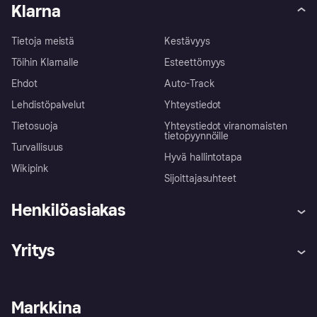
Klarna
Tietoja meistä
Kestävyys
Töihin Klarnalle
Esteettömyys
Ehdot
Auto-Track
Lehdistöpalvelut
Yhteystiedot
Tietosuoja
Yhteystiedot viranomaisten
tietopyynnöille
Turvallisuus
Hyvä hallintotapa
Wikipink
Sijoittajasuhteet
Henkilöasiakas
Ohje
Reklamaatiot
Yritys
Kirjaudu sisään
Shoppaile turvallisesti Klarnalla
Kauppiastuki
Kehittäjät
Klarna app
Yksityisyysasetukset
Kirjaudu sisään yrityksenä
Operatiivinen tila
Markkina
Tutustu kauppoihin
Peruutusoikeutesi