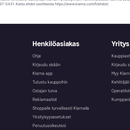
37-0431. Katso ehdot osoitteesta
https://www.klarna.com/fi/ehdot/
.
Henkilöasiakas
Yritys
Ohje
Kauppiast
Kirjaudu sisään
Kirjaudu s
Klarna app
Myy Klarn
Tutustu kauppoihin
Kehittäjät
Ostajan turva
Operatiivi
Reklamaatiot
Kumppanit 
Shoppaile turvallisesti Klarnalla
Yksityisyysasetukset
Peruutusoikeutesi