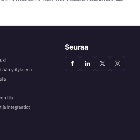
Seuraa
uki
isään yrityksenä
alla
nen tila
ja integraatiot