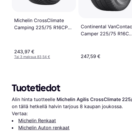
Michelin CrossClimate
Continental VanContac
Camping 225/75 R16CP
Camper 225/75 R16C
118/116R 10PR
118R
243,97 €
247,59 €
Tai 3 maksua 83,54 €
Tuotetiedot
Alin hinta tuotteelle 
Michelin Agilis CrossClimate 22
on tällä hetkellä halvin tarjous 
8
 kaupan joukossa.
Vertaa:
Michelin Renkaat
Michelin Auton renkaat