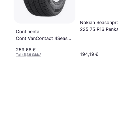
Nokian Seasonproof 
225 75 R16 Renkaat
Continental
ContiVanContact 4Season
225/75 R16C 121/120R
259,68 €
10PR
194,19 €
Tai 45,36 €/kk.
¹