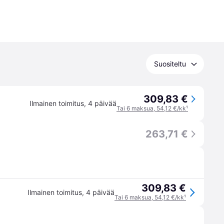
Suositeltu
309,83 €
Ilmainen toimitus
,
4 päivää
Tai 6 maksua, 54,12 €/kk
¹
263,71 €
309,83 €
Ilmainen toimitus
,
4 päivää
Tai 6 maksua, 54,12 €/kk
¹