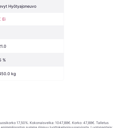
evyt Hyötyajoneuvo
Ei
21.0
5 %
450.0 kg
vuosikorko 17,50%. Kokonaisvelka: 1047,88€. Korko: 47,88€. Talletus
; enimmäisoston summa riippuu luottokelpoisuusarviosta. Luotonantaja: