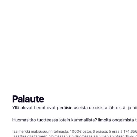
Palaute
Yllä olevat tiedot ovat peräisin useista ulkoisista lähteistä, ja 
Huomasitko tuotteessa jotain kummallista? 
ilmoita ongelmista t
¹
Esimerkki maksusuunnitelmasta: 1000€ ostos 6 erässä: 5 erää à 174,65€ 
saattaa olla tarpeen. Voimassa vain Suomessa asuville vähintään 18-vuo