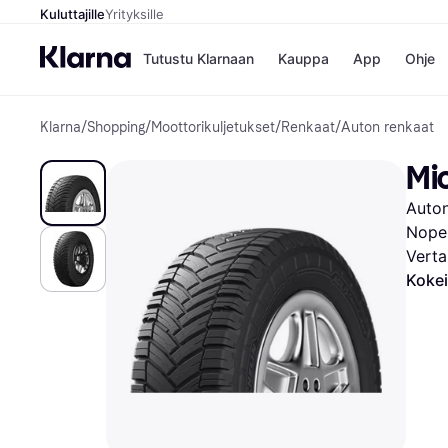
Kuluttajille
Yrityksille
Tutustu Klarnaan
Kauppa
App
Ohje
Klarna
/
Shopping
/
Moottorikuljetukset
/
Renkaat
/
Auton renkaat
Kaupat
Ma
Booking.
Mak
Mic
Gigantti
Mak
H&M
Mak
Auton
Peten Koi
kul
Wolt
Mak
Nopeu
Rah
Verta
Mob
Kokei
Kauppahakem