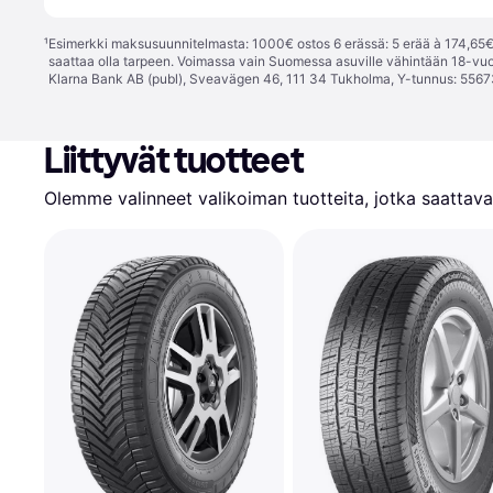
¹
Esimerkki maksusuunnitelmasta: 1000€ ostos 6 erässä: 5 erää à 174,65€ 
saattaa olla tarpeen. Voimassa vain Suomessa asuville vähintään 18-vuo
Klarna Bank AB (publ), Sveavägen 46, 111 34 Tukholma, Y-tunnus: 5567
Liittyvät tuotteet
Olemme valinneet valikoiman tuotteita, jotka saattavat