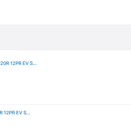
Michelin Agilis CrossClimate ( 225/75 R16C 121/120R 12PR EV Suitable )
Michelin Agilis CrossClimate ( 225/75 R16C 121/120R 12PR EV Suitable )