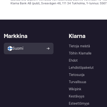
Klarna Bank AB (publ), Sveavägen 46, 111 34 Tukholma, Y-tunnus: 5567
Markkina
Klarna
Tietoja meistä
Suomi
Töihin Klarnalle
Ehdot
Lehdistöpalvelut
Tietosuoja
Turvallisuus
Wikipink
Kestävyys
Esteettömyys