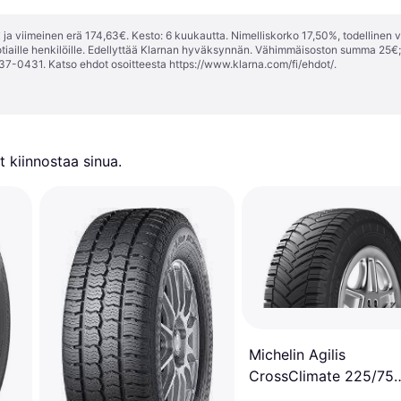
ja viimeinen erä 174,63€. Kesto: 6 kuukautta. Nimelliskorko 17,50%, todellinen 
tiaille henkilöille. Edellyttää Klarnan hyväksynnän. Vähimmäisoston summa 25€
37-0431. Katso ehdot osoitteesta
https://www.klarna.com/fi/ehdot/
.
 kiinnostaa sinua.
Michelin Agilis
CrossClimate 225/75
R16C 118/116R