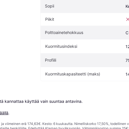
Sopii
K
Piikit
Polttoainetehokkuus
C
Kuormitusindeksi
1
Profiili
7
Kuormituskapasiteetti (maks)
1
niitä kannattaa käyttää vain suuntaa antavina.

äällä
.
ja viimeinen erä 174,63€. Kesto: 6 kuukautta. Nimelliskorko 17,50%, todellinen 
tiaille henkilöille. Edellyttää Klarnan hyväksynnän. Vähimmäisoston summa 25€