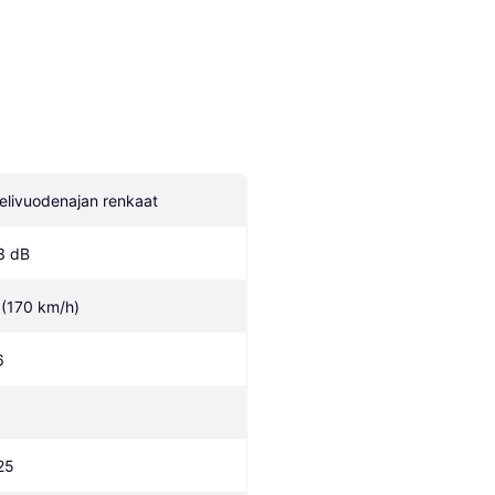
elivuodenajan renkaat
3 dB
 (170 km/h)
6
25