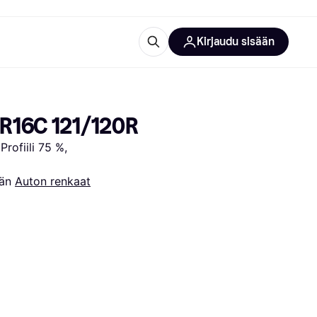
Kirjaudu sisään
totarvikkeet
rna?
 R16C 121/120R
ofiili 75 %, 
än 
Auton renkaat
 kategoriat