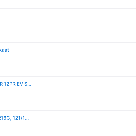
kaat
Michelin Agilis CrossClimate ( 225/75 R16C 121/120R 12PR EV Suitable )
Yleisrenkaat MICHELIN Agilis CrossClimate 225/75R16C, 121/120R TL
.