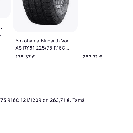
t
Yokohama BluEarth Van
AS RY61 225/75 R16C
121/120R
178,37 €
263,71 €
5/75 R16C 121/120R
 on 
263,71 €
. Tämä 