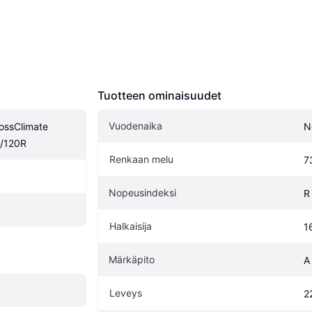
Tuotteen ominaisuudet
Vuodenaika
rossClimate 
N
1/120R
Renkaan melu
7
Nopeusindeksi
R
Halkaisija
1
Märkäpito
A
Leveys
2