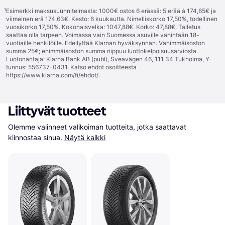
¹
Esimerkki maksusuunnitelmasta: 1000€ ostos 6 erässä: 5 erää à 174,65€ ja
viimeinen erä 174,63€. Kesto: 6 kuukautta. Nimelliskorko 17,50%, todellinen
vuosikorko 17,50%. Kokonaisvelka: 1047,88€. Korko: 47,88€. Talletus
saattaa olla tarpeen. Voimassa vain Suomessa asuville vähintään 18-
vuotiaille henkilöille. Edellyttää Klarnan hyväksynnän. Vähimmäisoston
summa 25€; enimmäisoston summa riippuu luottokelpoisuusarviosta.
Luotonantaja: Klarna Bank AB (publ), Sveavägen 46, 111 34 Tukholma, Y-
tunnus: 556737-0431. Katso ehdot osoitteesta
https://www.klarna.com/fi/ehdot/
.
Liittyvät tuotteet
Olemme valinneet valikoiman tuotteita, jotka saattavat 
kiinnostaa sinua.
Näytä kaikki