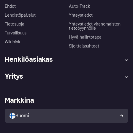
Ehdot
Auto-Track
Lehdistöpalvelut
Yhteystiedot
Tietosuoja
Yhteystiedot viranomaisten
tietopyynnöille
Turvallisuus
Hyvä hallintotapa
Wikipink
Sijoittajasuhteet
Henkilöasiakas
Ohje
Reklamaatiot
Yritys
Kirjaudu sisään
Shoppaile turvallisesti Klarnalla
Kauppiastuki
Kehittäjät
Klarna app
Yksityisyysasetukset
Kirjaudu sisään yrityksenä
Operatiivinen tila
Markkina
Tutustu kauppoihin
Peruutusoikeutesi
Myy Klarnalla
Kumppanit ja integraatiot
Ostajan turva
Suomi