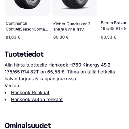
Barum Bravuris
Continental
Kleber Quadraxer 3
195/65 R15 9
ContiAllSeasonContact
195/65 R15 91V
175/65 R14 82T
81,63 €
80,30 €
63,53 €
Tuotetiedot
Alin hinta tuotteelle 
Hankook H750 Kinergy 4S 2 
175/65 R14 82T
 on 
65,58 €
. Tämä on tällä hetkellä 
halvin tarjous 
5
 kaupan joukossa.
Vertaa:
Hankook Renkaat
Hankook Auton renkaat
Ominaisuudet