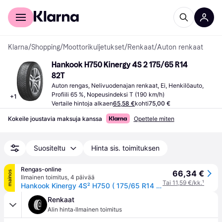
Kuluttajille
Yrityksille
Klarna
/
Shopping
/
Moottorikuljetukset
/
Renkaat
/
Auton renkaat
Hankook H750 Kinergy 4S 2 175/65 R14 
82T
Auton rengas, Nelivuodenajan renkaat, Ei, Henkilöauto, 
Profiili 65 %, Nopeusindeksi T (190 km/h)
+
1
Vertaile hintoja alkaen
65,58 €
kohti
75,00 €
Kokeile joustavia maksuja kanssa
Opettele miten
Suositeltu
Hinta sis. toimituksen
Rengas-online
66,34 €
mainos
Ilmainen toimitus
,
4 päivää
Tai 11,59 €/kk.
¹
Hankook Kinergy 4S² H750 ( 175/65 R14 82T 4PR SBL )
Renkaat
·
Alin hinta
Ilmainen toimitus