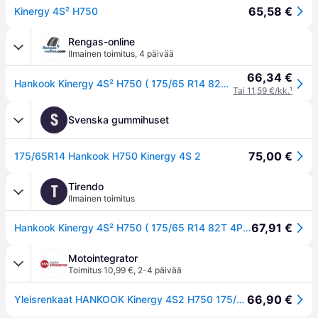
65,58 €
Kinergy 4S² H750
Rengas-online
Ilmainen toimitus
,
4 päivää
66,34 €
Hankook Kinergy 4S² H750 ( 175/65 R14 82T 4PR SBL )
Tai 11,59 €/kk.
¹
S
Svenska gummihuset
75,00 €
175/65R14 Hankook H750 Kinergy 4S 2
Tirendo
T
Ilmainen toimitus
67,91 €
Hankook Kinergy 4S² H750 ( 175/65 R14 82T 4PR SBL )
Motointegrator
Toimitus 10,99 €
,
2-4 päivää
66,90 €
Yleisrenkaat HANKOOK Kinergy 4S2 H750 175/65R14 82T