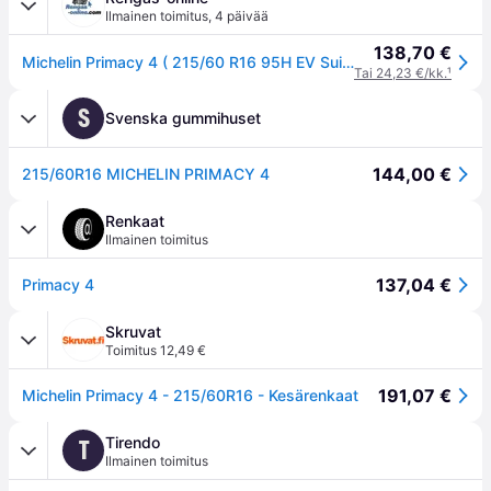
Ilmainen toimitus
,
4 päivää
138,70 €
Michelin Primacy 4 ( 215/60 R16 95H EV Suitable )
Tai 24,23 €/kk.
¹
S
Svenska gummihuset
144,00 €
215/60R16 MICHELIN PRIMACY 4
Renkaat
Ilmainen toimitus
137,04 €
Primacy 4
Skruvat
Toimitus 12,49 €
191,07 €
Michelin Primacy 4 - 215/60R16 - Kesärenkaat
Tirendo
T
Ilmainen toimitus