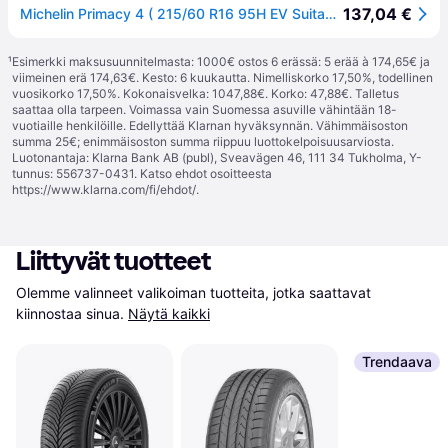
137,04 €
Michelin Primacy 4 ( 215/60 R16 95H EV Suitable )
¹
Esimerkki maksusuunnitelmasta: 1000€ ostos 6 erässä: 5 erää à 174,65€ ja
viimeinen erä 174,63€. Kesto: 6 kuukautta. Nimelliskorko 17,50%, todellinen
vuosikorko 17,50%. Kokonaisvelka: 1047,88€. Korko: 47,88€. Talletus
saattaa olla tarpeen. Voimassa vain Suomessa asuville vähintään 18-
vuotiaille henkilöille. Edellyttää Klarnan hyväksynnän. Vähimmäisoston
summa 25€; enimmäisoston summa riippuu luottokelpoisuusarviosta.
Luotonantaja: Klarna Bank AB (publ), Sveavägen 46, 111 34 Tukholma, Y-
tunnus: 556737-0431. Katso ehdot osoitteesta
https://www.klarna.com/fi/ehdot/
.
Liittyvät tuotteet
Olemme valinneet valikoiman tuotteita, jotka saattavat 
kiinnostaa sinua.
Näytä kaikki
Trendaava