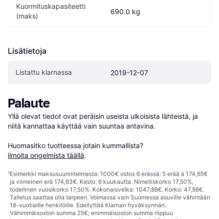
Kuormituskapasiteetti 
690.0 kg
(maks)
Lisätietoja
Listattu klarnassa
2019-12-07
Palaute
Yllä olevat tiedot ovat peräisin useista ulkoisista lähteistä, ja 
niitä kannattaa käyttää vain suuntaa antavina.

Huomasitko tuotteessa jotain kummallista? 
ilmoita ongelmista täällä
.
¹
Esimerkki maksusuunnitelmasta: 1000€ ostos 6 erässä: 5 erää à 174,65€
ja viimeinen erä 174,63€. Kesto: 6 kuukautta. Nimelliskorko 17,50%,
todellinen vuosikorko 17,50%. Kokonaisvelka: 1047,88€. Korko: 47,88€.
Talletus saattaa olla tarpeen. Voimassa vain Suomessa asuville vähintään
18-vuotiaille henkilöille. Edellyttää Klarnan hyväksynnän.
Vähimmäisoston summa 25€; enimmäisoston summa riippuu