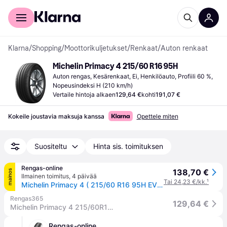
Kuluttajille
Yrityksille
Klarna
/
Shopping
/
Moottorikuljetukset
/
Renkaat
/
Auton renkaat
Michelin Primacy 4 215/60 R16 95H
Auton rengas, Kesärenkaat, Ei, Henkilöauto, Profiili 60 %, 
Nopeusindeksi H (210 km/h)
Vertaile hintoja alkaen
129,64 €
kohti
191,07 €
Kokeile joustavia maksuja kanssa
Opettele miten
Suositeltu
Hinta sis. toimituksen
Rengas-online
138,70 €
mainos
Ilmainen toimitus
,
4 päivää
Tai 24,23 €/kk.
¹
Michelin Primacy 4 ( 215/60 R16 95H EV Suitable )
Rengas365
129,64 €
Michelin Primacy 4 215/60R16 95H S1 Kesärenkaat
Rengas-online