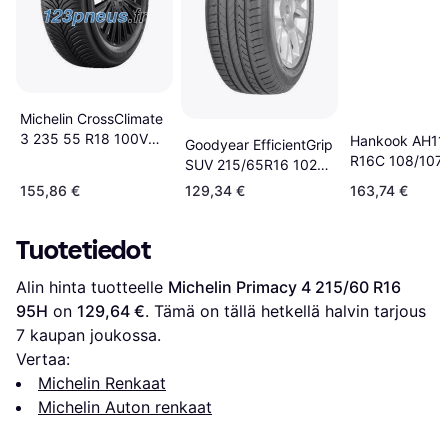
Michelin CrossClimate
3 235 55 R18 100V
Hankook AH11 
Goodyear EfficientGrip
Tire
R16C 108/107
SUV 215/65R16 102H
SBL
XL
155,86 €
129,34 €
163,74 €
Tuotetiedot
Alin hinta tuotteelle 
Michelin Primacy 4 215/60 R16 
95H
 on 
129,64 €
. Tämä on tällä hetkellä halvin tarjous 
7
 kaupan joukossa.
Vertaa:
Michelin Renkaat
Michelin Auton renkaat