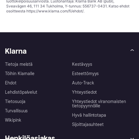
luottokelpoisuusarviosta. Luotonantaja: Klarna Bank AB (publ),
Sveavägen 46, 111 34 Tukholma, Y-tunnus: 556737-0431. Katso ehdot
osoitteesta
https://www.klarna.com/fi/ehdot/
.
Klarna
Tietoja meistä
Kestävyys
Töihin Klarnalle
Esteettömyys
Ehdot
Auto-Track
Lehdistöpalvelut
Yhteystiedot
Tietosuoja
Yhteystiedot viranomaisten
tietopyynnöille
Turvallisuus
Hyvä hallintotapa
Wikipink
Sijoittajasuhteet
Henkilöasiakas