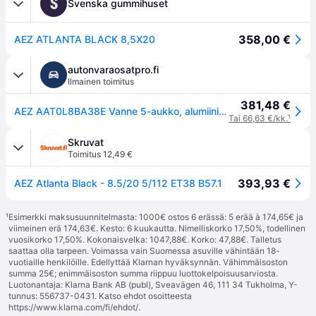
S
Svenska gummihuset
358,00 €
AEZ ATLANTA BLACK 8,5X20
autonvaraosatpro.fi
Ilmainen toimitus
381,48 €
AEZ AAT0L8BA38E Vanne 5-aukko, alumiinivanne, 20tuumaa, musta
Tai 66,63 €/kk.
¹
Skruvat
Toimitus 12,49 €
393,93 €
AEZ Atlanta Black - 8.5/20 5/112 ET38 B57.1
¹
Esimerkki maksusuunnitelmasta: 1000€ ostos 6 erässä: 5 erää à 174,65€ ja
viimeinen erä 174,63€. Kesto: 6 kuukautta. Nimelliskorko 17,50%, todellinen
vuosikorko 17,50%. Kokonaisvelka: 1047,88€. Korko: 47,88€. Talletus
saattaa olla tarpeen. Voimassa vain Suomessa asuville vähintään 18-
vuotiaille henkilöille. Edellyttää Klarnan hyväksynnän. Vähimmäisoston
summa 25€; enimmäisoston summa riippuu luottokelpoisuusarviosta.
Luotonantaja: Klarna Bank AB (publ), Sveavägen 46, 111 34 Tukholma, Y-
tunnus: 556737-0431. Katso ehdot osoitteesta
https://www.klarna.com/fi/ehdot/
.