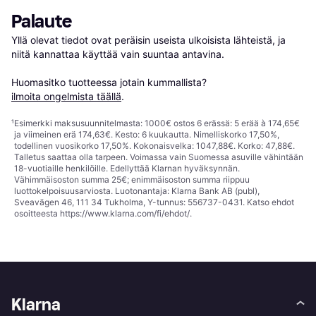
Palaute
Yllä olevat tiedot ovat peräisin useista ulkoisista lähteistä, ja 
niitä kannattaa käyttää vain suuntaa antavina.

Huomasitko tuotteessa jotain kummallista? 
ilmoita ongelmista täällä
.
¹
Esimerkki maksusuunnitelmasta: 1000€ ostos 6 erässä: 5 erää à 174,65€
ja viimeinen erä 174,63€. Kesto: 6 kuukautta. Nimelliskorko 17,50%,
todellinen vuosikorko 17,50%. Kokonaisvelka: 1047,88€. Korko: 47,88€.
Talletus saattaa olla tarpeen. Voimassa vain Suomessa asuville vähintään
18-vuotiaille henkilöille. Edellyttää Klarnan hyväksynnän.
Vähimmäisoston summa 25€; enimmäisoston summa riippuu
luottokelpoisuusarviosta. Luotonantaja: Klarna Bank AB (publ),
Sveavägen 46, 111 34 Tukholma, Y-tunnus: 556737-0431. Katso ehdot
osoitteesta
https://www.klarna.com/fi/ehdot/
.
Klarna