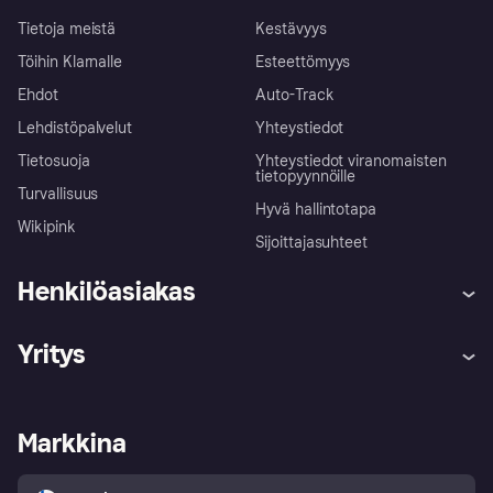
Tietoja meistä
Kestävyys
Töihin Klarnalle
Esteettömyys
Ehdot
Auto-Track
Lehdistöpalvelut
Yhteystiedot
Tietosuoja
Yhteystiedot viranomaisten
tietopyynnöille
Turvallisuus
Hyvä hallintotapa
Wikipink
Sijoittajasuhteet
Henkilöasiakas
Ohje
Reklamaatiot
Yritys
Kirjaudu sisään
Shoppaile turvallisesti Klarnalla
Kauppiastuki
Kehittäjät
Klarna app
Yksityisyysasetukset
Kirjaudu sisään yrityksenä
Operatiivinen tila
Markkina
Tutustu kauppoihin
Peruutusoikeutesi
Myy Klarnalla
Kumppanit ja integraatiot
Ostajan turva