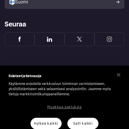
Suomi
Seuraa
Evästeet ja tietosuoja
Käytämme evästeitä verkkosivun toiminnan varmistamiseen,
yksilöllistämiseen sekä selaamisesi analysointiin. Jaamme myös
tietoja markkinointikumppaneillemme.
Muokkaa asetuksia
Copyright © 2005-2026 Klarna Bank AB (publ). Headquarters: Stockholm, Sweden. All
rights reserved. Klarna Bank AB (publ). Sveavägen 46, 111 34 Stockholm. Organization
number: 556737-0431
Hylkää kaikki
Salli kaikki
Klarnan evästeseloste
Klarna.com