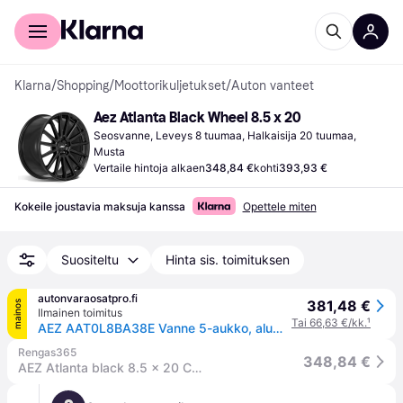
Kuluttajille
Yrityksille
Klarna
/
Shopping
/
Moottorikuljetukset
/
Auton vanteet
Aez Atlanta Black Wheel 8.5 x 20
Seosvanne, Leveys 8 tuumaa, Halkaisija 20 tuumaa, 
Musta
Vertaile hintoja alkaen
348,84 €
kohti
393,93 €
Kokeile joustavia maksuja kanssa
Opettele miten
Suositeltu
Hinta sis. toimituksen
autonvaraosatpro.fi
381,48 €
mainos
Ilmainen toimitus
Tai 66,63 €/kk.
¹
AEZ AAT0L8BA38E Vanne 5-aukko, alumiinivanne, 20tuumaa, musta
Rengas365
348,84 €
AEZ Atlanta black 8.5 x 20 CB57,10 ET38 5/112