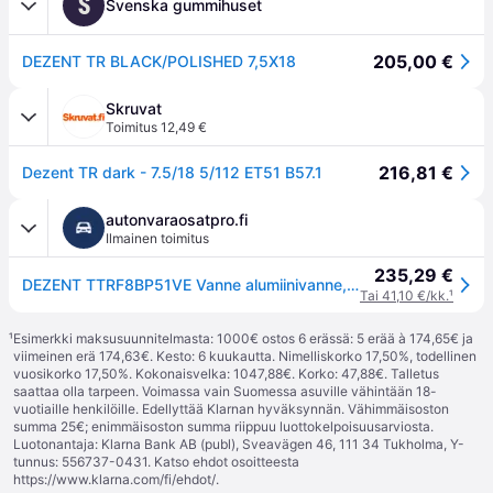
S
Svenska gummihuset
205,00 €
DEZENT TR BLACK/POLISHED 7,5X18
Skruvat
Toimitus 12,49 €
216,81 €
Dezent TR dark - 7.5/18 5/112 ET51 B57.1
autonvaraosatpro.fi
Ilmainen toimitus
235,29 €
DEZENT TTRF8BP51VE Vanne alumiinivanne, 5-aukko, 18tuumaa, musta
Tai 41,10 €/kk.
¹
¹
Esimerkki maksusuunnitelmasta: 1000€ ostos 6 erässä: 5 erää à 174,65€ ja
viimeinen erä 174,63€. Kesto: 6 kuukautta. Nimelliskorko 17,50%, todellinen
vuosikorko 17,50%. Kokonaisvelka: 1047,88€. Korko: 47,88€. Talletus
saattaa olla tarpeen. Voimassa vain Suomessa asuville vähintään 18-
vuotiaille henkilöille. Edellyttää Klarnan hyväksynnän. Vähimmäisoston
summa 25€; enimmäisoston summa riippuu luottokelpoisuusarviosta.
Luotonantaja: Klarna Bank AB (publ), Sveavägen 46, 111 34 Tukholma, Y-
tunnus: 556737-0431. Katso ehdot osoitteesta
https://www.klarna.com/fi/ehdot/
.