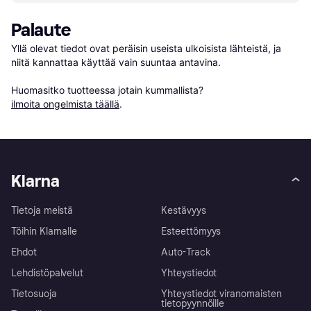
Palaute
Yllä olevat tiedot ovat peräisin useista ulkoisista lähteistä, ja 
niitä kannattaa käyttää vain suuntaa antavina.

Huomasitko tuotteessa jotain kummallista? 
ilmoita ongelmista täällä
.
Klarna
Tietoja meistä
Kestävyys
Töihin Klarnalle
Esteettömyys
Ehdot
Auto-Track
Lehdistöpalvelut
Yhteystiedot
Tietosuoja
Yhteystiedot viranomaisten
tietopyynnöille