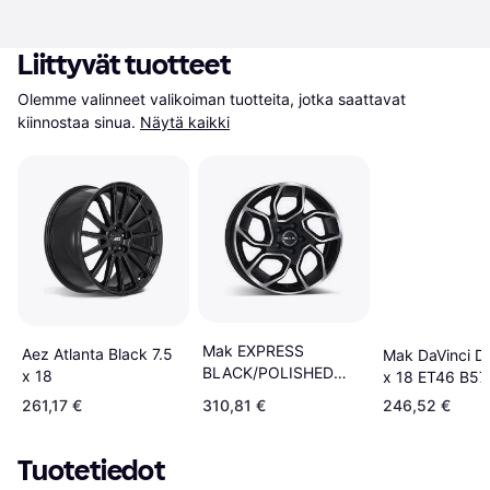
Liittyvät tuotteet
Olemme valinneet valikoiman tuotteita, jotka saattavat 
kiinnostaa sinua.
Näytä kaikki
Mak EXPRESS
Aez Atlanta Black 7.5
Mak DaVinci Da
BLACK/POLISHED
x 18
x 18 ET46 B57.
7,5X18
261,17 €
310,81 €
246,52 €
Tuotetiedot