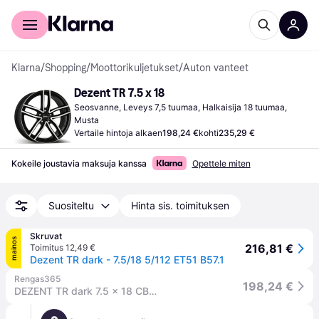
Kuluttajille
Yrityksille
Klarna
/
Shopping
/
Moottorikuljetukset
/
Auton vanteet
Dezent TR 7.5 x 18
Seosvanne, Leveys 7,5 tuumaa, Halkaisija 18 tuumaa, 
Musta
Vertaile hintoja alkaen
198,24 €
kohti
235,29 €
Kokeile joustavia maksuja kanssa
Opettele miten
Suositeltu
Hinta sis. toimituksen
Skruvat
mainos
216,81 €
Toimitus 12,49 €
Dezent TR dark - 7.5/18 5/112 ET51 B57.1
Rengas365
198,24 €
DEZENT TR dark 7.5 x 18 CB57,10 ET51 5/112