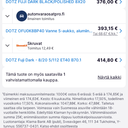
376,00 €
DOTZ FUJI DARK BLACK/POLISHED 8X20
autonvaraosatpro.fi
Ilmainen toimitus
393,15 €
DOTZ OFU0K8BP40 Vanne 5-aukko, alumiinivanne, 20tuumaa, musta
Tai 68,67 €/kk.
¹
Skruvat
Toimitus 12,49 €
414,80 €
DOTZ Fuji Dark - 8/20 5/112 ET40 B70.1
Tämä tuote on myös saatavilla 
1
Näytä kaikki
vahvistamattomalla 
kauppa
.
¹
Esimerkki maksusuunnitelmasta: 1000€ ostos 6 erässä: 5 erää à 174,65€ ja
viimeinen erä 174,63€. Kesto: 6 kuukautta. Nimelliskorko 17,50%, todellinen
vuosikorko 17,50%. Kokonaisvelka: 1047,88€. Korko: 47,88€. Talletus
saattaa olla tarpeen. Voimassa vain Suomessa asuville vähintään 18-
vuotiaille henkilöille. Edellyttää Klarnan hyväksynnän. Vähimmäisoston
summa 25€; enimmäisoston summa riippuu luottokelpoisuusarviosta.
Luotonantaja: Klarna Bank AB (publ), Sveavägen 46, 111 34 Tukholma, Y-
tunnus: 556737-0431. Katso ehdot osoitteesta