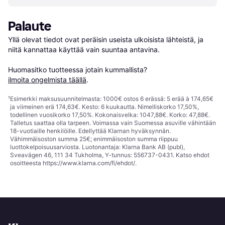
Palaute
Yllä olevat tiedot ovat peräisin useista ulkoisista lähteistä, ja 
niitä kannattaa käyttää vain suuntaa antavina.

Huomasitko tuotteessa jotain kummallista? 
ilmoita ongelmista täällä
.
¹
Esimerkki maksusuunnitelmasta: 1000€ ostos 6 erässä: 5 erää à 174,65€
ja viimeinen erä 174,63€. Kesto: 6 kuukautta. Nimelliskorko 17,50%,
todellinen vuosikorko 17,50%. Kokonaisvelka: 1047,88€. Korko: 47,88€.
Talletus saattaa olla tarpeen. Voimassa vain Suomessa asuville vähintään
18-vuotiaille henkilöille. Edellyttää Klarnan hyväksynnän.
Vähimmäisoston summa 25€; enimmäisoston summa riippuu
luottokelpoisuusarviosta. Luotonantaja: Klarna Bank AB (publ),
Sveavägen 46, 111 34 Tukholma, Y-tunnus: 556737-0431. Katso ehdot
osoitteesta
https://www.klarna.com/fi/ehdot/
.