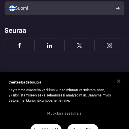
Ostajan turva
Suomi
Seuraa
Evästeet ja tietosuoja
Käytämme evästeitä verkkosivun toiminnan varmistamiseen,
yksilöllistämiseen sekä selaamisesi analysointiin. Jaamme myös
tietoja markkinointikumppaneillemme.
Muokkaa asetuksia
Copyright © 2005-2026 Klarna Bank AB (publ). Headquarters: Stockholm, Sweden. All
rights reserved. Klarna Bank AB (publ). Sveavägen 46, 111 34 Stockholm. Organization
number: 556737-0431