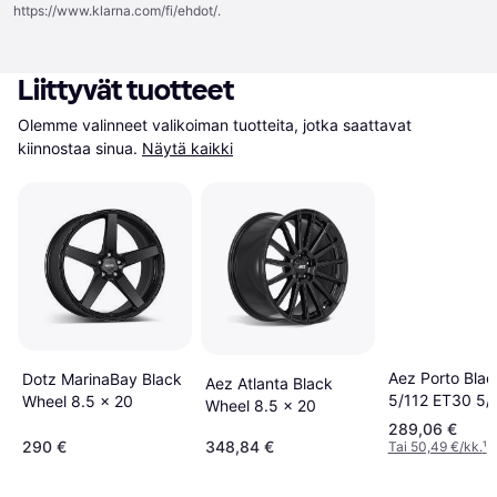
https://www.klarna.com/fi/ehdot/
.
Liittyvät tuotteet
Olemme valinneet valikoiman tuotteita, jotka saattavat 
kiinnostaa sinua.
Näytä kaikki
Aez Porto Bla
Dotz MarinaBay Black
Aez Atlanta Black
5/112 ET30 5/
Wheel 8.5 x 20
Wheel 8.5 x 20
289,06 €
290 €
348,84 €
Tai 50,49 €/kk.
¹