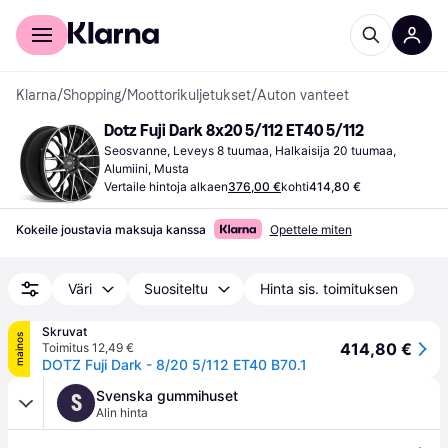
Kuluttajille
Yrityksille
Klarna
/
Shopping
/
Moottorikuljetukset
/
Auton vanteet
Dotz Fuji Dark 8x20 5/112 ET40 5/112
Seosvanne, Leveys 8 tuumaa, Halkaisija 20 tuumaa, 
Alumiini, Musta
Vertaile hintoja alkaen
376,00 €
kohti
414,80 €
Kokeile joustavia maksuja kanssa
Opettele miten
Väri
Suositeltu
Hinta sis. toimituksen
Skruvat
mainos
414,80 €
Toimitus 12,49 €
DOTZ Fuji Dark - 8/20 5/112 ET40 B70.1
Svenska gummihuset
S
Alin hinta