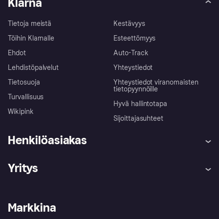
Klarna
Tietoja meistä
Kestävyys
Töihin Klarnalle
Esteettömyys
Ehdot
Auto-Track
Lehdistöpalvelut
Yhteystiedot
Tietosuoja
Yhteystiedot viranomaisten
tietopyynnöille
Turvallisuus
Hyvä hallintotapa
Wikipink
Sijoittajasuhteet
Henkilöasiakas
Ohje
Reklamaatiot
Yritys
Kirjaudu sisään
Shoppaile turvallisesti Klarnalla
Kauppiastuki
Kehittäjät
Klarna app
Yksityisyysasetukset
Kirjaudu sisään yrityksenä
Operatiivinen tila
Markkina
Tutustu kauppoihin
Peruutusoikeutesi
Myy Klarnalla
Kumppanit ja integraatiot