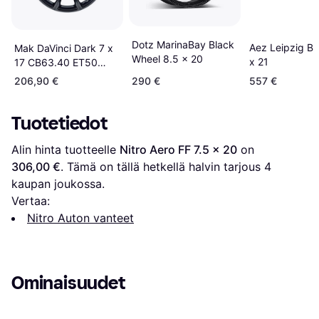
Dotz MarinaBay Black
Aez Leipzig Bl
Mak DaVinci Dark 7 x
Wheel 8.5 x 20
x 21
17 CB63.40 ET50
5/108
206,90 €
290 €
557 €
Tuotetiedot
Alin hinta tuotteelle 
Nitro Aero FF 7.5 x 20
 on 
306,00 €
. Tämä on tällä hetkellä halvin tarjous 
4
kaupan joukossa.
Vertaa:
Nitro Auton vanteet
Ominaisuudet