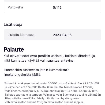
Pulttikehä
5/112
Lisätietoja
Listattu klarnassa
2023-04-15
Palaute
Yllä olevat tiedot ovat peräisin useista ulkoisista lähteistä, ja 
niitä kannattaa käyttää vain suuntaa antavina.

Huomasitko tuotteessa jotain kummallista? 
ilmoita ongelmista täällä
.
¹
Esimerkki maksusuunnitelmasta: 1000€ ostos 6 erässä: 5 erää à 174,65€
ja viimeinen erä 174,63€. Kesto: 6 kuukautta. Nimelliskorko 17,50%,
todellinen vuosikorko 17,50%. Kokonaisvelka: 1047,88€. Korko: 47,88€.
Talletus saattaa olla tarpeen. Voimassa vain Suomessa asuville vähintään
18-vuotiaille henkilöille. Edellyttää Klarnan hyväksynnän.
Vähimmäisoston summa 25€; enimmäisoston summa riippuu