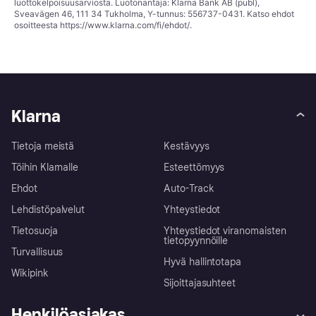
luottokelpoisuusarviosta. Luotonantaja: Klarna Bank AB (publ),
Sveavägen 46, 111 34 Tukholma, Y-tunnus: 556737-0431. Katso ehdot
osoitteesta
https://www.klarna.com/fi/ehdot/
.
Klarna
Tietoja meistä
Kestävyys
Töihin Klarnalle
Esteettömyys
Ehdot
Auto-Track
Lehdistöpalvelut
Yhteystiedot
Tietosuoja
Yhteystiedot viranomaisten
tietopyynnöille
Turvallisuus
Hyvä hallintotapa
Wikipink
Sijoittajasuhteet
Henkilöasiakas