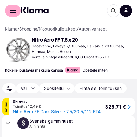
Kuluttajille
Yrityksille
Klarna
/
Shopping
/
Moottorikuljetukset
/
Auton vanteet
Nitro Aero FF 7.5 x 20
Seosvanne, Leveys 7,5 tuumaa, Halkaisija 20 tuumaa, 
Harmaa, Musta, Hopea
Vertaile hintoja alkaen
306,00 €
kohti
325,71 €
Kokeile joustavia maksuja kanssa
Opettele miten
Väri
Suositeltu
Hinta sis. toimituksen
Skruvat
mainos
325,71 €
Toimitus 12,49 €
Nitro Aero FF Dark Silver - 7.5/20 5/112 ET45 B57.1
Svenska gummihuset
S
Alin hinta