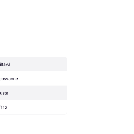
iltävä
eosvanne
usta
/112