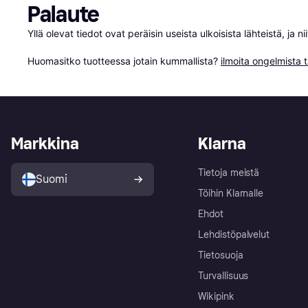
Palaute
Yllä olevat tiedot ovat peräisin useista ulkoisista lähteistä, ja 
Huomasitko tuotteessa jotain kummallista? 
ilmoita ongelmista t
Markkina
Klarna
Tietoja meistä
Suomi
Töihin Klarnalle
Ehdot
Lehdistöpalvelut
Tietosuoja
Turvallisuus
Wikipink