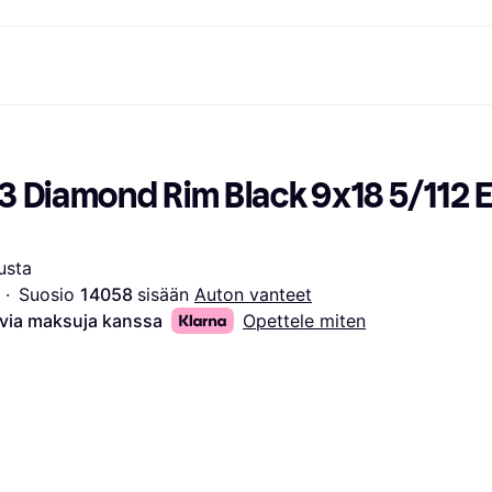
ksuvaihtoehdot
Shoppaile ja vertaa hintoja
Ostokset ja palkinnot
Raha-asiat
Lisätietoa
Valokuvat
Toimis
com
suvaihtoehdot
Ale
Tutustu kauppoihin
Pelaaminen ja Viihde
Klarna-kortti
Mikä on Kla
 Diamond Rim Black 9x18 5/112 E
sa heti
Kauneus & Terveys
Cashback
Puhelimet & Wearablet
Saldo
sa 30 päivän
Vaatteet
Jäsenyys
Lapset ja Perhe
Tilityypit
ratarvike
uessa
Lelut
Moottorikuljetukset
Säästötili
sa 3 erässä
Koti ja Sisustus
Puutarha ja Patio
Talletustili
usta
oitus
Ääni ja Kuva
Keittiökoneet
·
Suosio 
14058 
sisään 
Auton vanteet
ilePay
Urheilu ja Ulkoilu
Kodinkoneet
Tietotekniikka
Kirjat, Elokuvat ja Musiikki
avia maksuja kanssa
Opettele miten
isto
Tee se itse
Kaikki