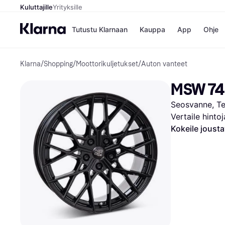
Kuluttajille
Yrityksille
Tutustu Klarnaan
Kauppa
App
Ohje
Klarna
/
Shopping
/
Moottorikuljetukset
/
Auton vanteet
Kaupat
Ma
Booking.
Mak
MSW 74 
Gigantti
Mak
H&M
Mak
Seosvanne, Te
Peten Koi
kul
Wolt
Mak
Vertaile hinto
Rah
Kokeile joust
Mob
Kauppahakem