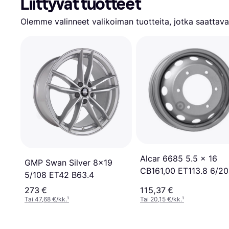
Liittyvät tuotteet
Olemme valinneet valikoiman tuotteita, jotka saattavat
Alcar 6685 5.5 x 16
GMP Swan Silver 8x19
CB161,00 ET113.8 6/2
5/108 ET42 B63.4
273 €
115,37 €
Tai 47,68 €/kk.
¹
Tai 20,15 €/kk.
¹