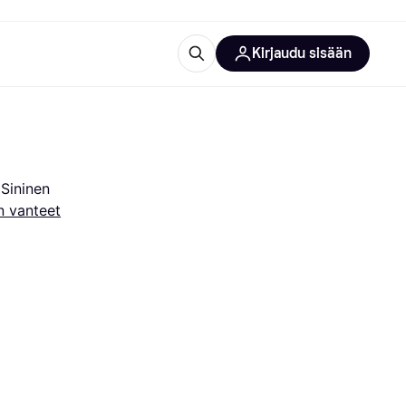
Kirjaudu sisään
totarvikkeet
rna?
 Sininen
n vanteet
 kategoriat