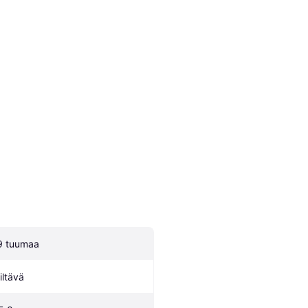
9 tuumaa
iltävä