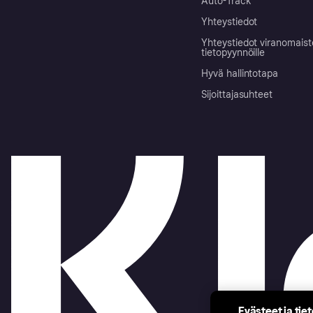
Auto-Track
Yhteystiedot
Yhteystiedot viranomais
tietopyynnöille
Hyvä hallintotapa
Sijoittajasuhteet
Evästeet ja tie