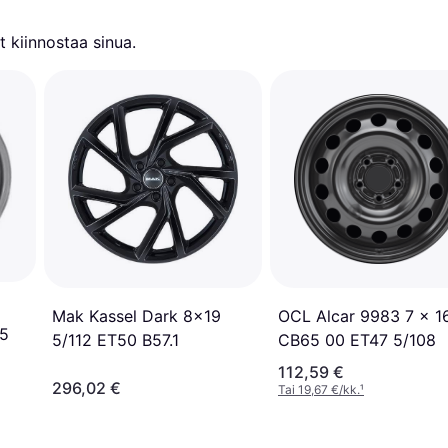
 kiinnostaa sinua.
OCL Alcar 9983 7 x 1
Mak Kassel Dark 8x19
05
CB65 00 ET47 5/108
5/112 ET50 B57.1
112,59 €
296,02 €
Tai 19,67 €/kk.
¹