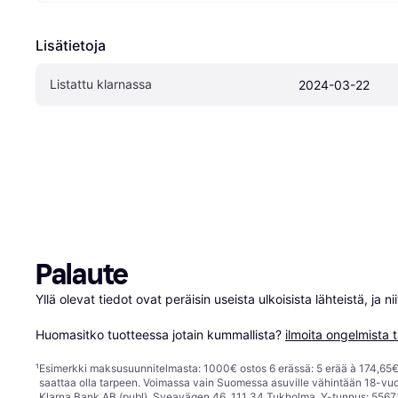
Lisätietoja
Listattu klarnassa
2024-03-22
Palaute
Yllä olevat tiedot ovat peräisin useista ulkoisista lähteistä, ja 
Huomasitko tuotteessa jotain kummallista? 
ilmoita ongelmista t
¹
Esimerkki maksusuunnitelmasta: 1000€ ostos 6 erässä: 5 erää à 174,65€ 
saattaa olla tarpeen. Voimassa vain Suomessa asuville vähintään 18-vuo
Klarna Bank AB (publ), Sveavägen 46, 111 34 Tukholma, Y-tunnus: 5567