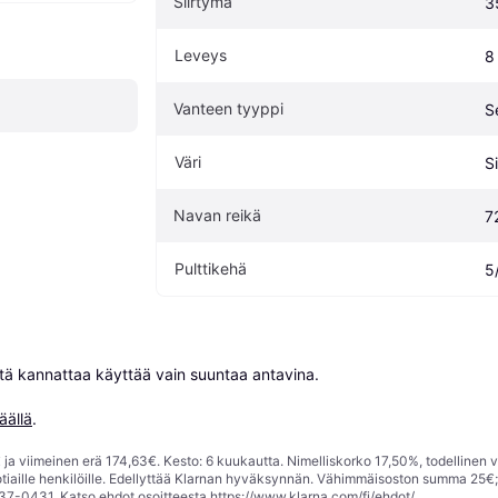
Siirtymä
3
Leveys
8
Vanteen tyyppi
S
Väri
S
Navan reikä
7
Pulttikehä
5
niitä kannattaa käyttää vain suuntaa antavina.

äällä
.
ja viimeinen erä 174,63€. Kesto: 6 kuukautta. Nimelliskorko 17,50%, todellinen 
tiaille henkilöille. Edellyttää Klarnan hyväksynnän. Vähimmäisoston summa 25€
37-0431. Katso ehdot osoitteesta
https://www.klarna.com/fi/ehdot/
.