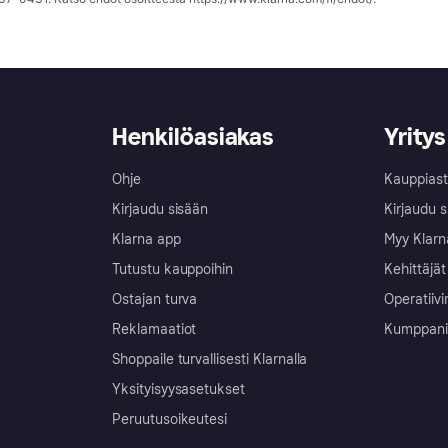
Henkilöasiakas
Yritys
Ohje
Kauppiast
Kirjaudu sisään
Kirjaudu s
Klarna app
Myy Klarn
Tutustu kauppoihin
Kehittäjät
Ostajan turva
Operatiivi
Reklamaatiot
Kumppanit 
Shoppaile turvallisesti Klarnalla
Yksityisyysasetukset
Peruutusoikeutesi