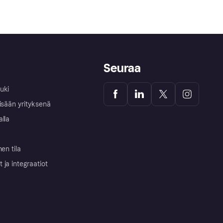
Seuraa
uki
isään yrityksenä
alla
nen tila
ja integraatiot