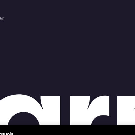
ten
tosuoja