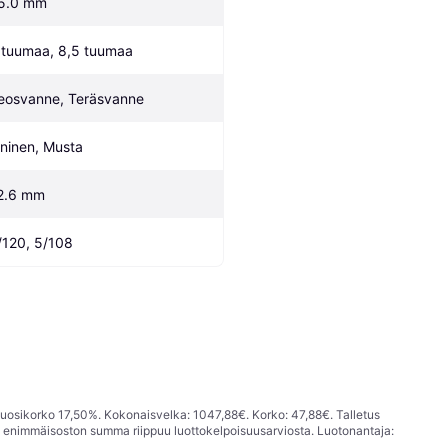
5.0 mm
 tuumaa, 8,5 tuumaa
eosvanne, Teräsvanne
ininen, Musta
2.6 mm
/120, 5/108
vuosikorko 17,50%. Kokonaisvelka: 1047,88€. Korko: 47,88€. Talletus
; enimmäisoston summa riippuu luottokelpoisuusarviosta. Luotonantaja: