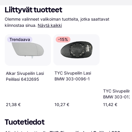
Liittyvät tuotteet
Olemme valinneet valikoiman tuotteita, jotka saattavat 
kiinnostaa sinua.
Näytä kaikki
Trendaava
-15%
TYC Sivupeilin Lasi
Alkar Sivupeilin Lasi
BMW 303-0096-1
Peililasi 6432695
TYC Sivupeilin 
BMW 303-012
21,38 €
10,27 €
11,42 €
Tuotetiedot