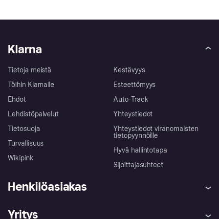
Klarna
Tietoja meistä
Kestävyys
Töihin Klarnalle
Esteettömyys
Ehdot
Auto-Track
Lehdistöpalvelut
Yhteystiedot
Tietosuoja
Yhteystiedot viranomaisten
tietopyynnöille
Turvallisuus
Hyvä hallintotapa
Wikipink
Sijoittajasuhteet
Henkilöasiakas
Ohje
Reklamaatiot
Yritys