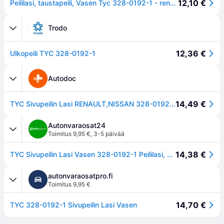
12,10 €
Peililasi, taustapeili, Vasen Tyc 328-0192-1 - renault captur i, clio iv, clio grandtour iv, clio skåp/halvkombi iv - OE 963669996R
Trodo
12,36 €
Ulkopeili TYC 328-0192-1
Autodoc
14,49 €
TYC Sivupeilin Lasi RENAULT,NISSAN 328-0192-1 963669996R Peililasi, Ulkopeili
Autonvaraosat24
Toimitus 9,95 €
,
3-5 päivää
14,38 €
TYC Sivupeilin Lasi Vasen 328-0192-1 Peililasi, Ulkopeili RENAULT,Clio IV Schrägheck (BH_),Captur (J5_, H5_),Clio IV Grandtour (KH_),CLIO IV Kasten
autonvaraosatpro.fi
Toimitus 9,95 €
14,70 €
TYC 328-0192-1 Sivupeilin Lasi Vasen