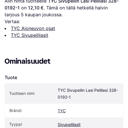
Alin hinta tuotteelle 
TYC Sivupeilin Lasi Peililasi 328-
0192-1
 on 
12,10 €
. Tämä on tällä hetkellä halvin 
tarjous 
5
 kaupan joukossa.
Vertaa:
TYC Ajoneuvon osat
TYC Sivupeililasit
Ominaisuudet
Tuote
TYC Sivupeilin Lasi Peililasi 328-
Tuotteen nimi
0192-1
Brändi
TYC
Tyyppi
Sivupeililasit