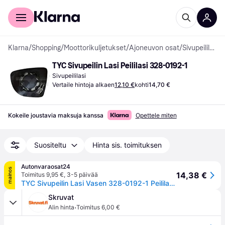
Kuluttajille
Yrityksille
Klarna
/
Shopping
/
Moottorikuljetukset
/
Ajoneuvon osat
/
Sivupeililasit
TYC Sivupeilin Lasi Peililasi 328-0192-1
Sivupeililasi
Vertaile hintoja alkaen
12,10 €
kohti
14,70 €
Kokeile joustavia maksuja kanssa
Opettele miten
Suositeltu
Hinta sis. toimituksen
Autonvaraosat24
mainos
14,38 €
Toimitus 9,95 €
,
3-5 päivää
TYC Sivupeilin Lasi Vasen 328-0192-1 Peililasi, Ulkopeili RENAULT,Clio IV Schrägheck (BH_),Captur (J5_, H5_),Clio IV Grandtour (KH_),CLIO IV Kasten
Skruvat
·
Alin hinta
Toimitus 6,00 €