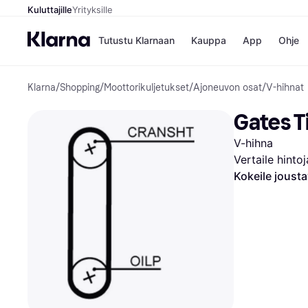
Kuluttajille
Yrityksille
Tutustu Klarnaan
Kauppa
App
Ohje
Klarna
/
Shopping
/
Moottorikuljetukset
/
Ajoneuvon osat
/
V-hihnat
Kaupat
Ma
Booking.
Mak
Gates T
Gigantti
Mak
H&M
Mak
V-hihna
Peten Koi
kul
Wolt
Mak
Vertaile hinto
Rah
Kokeile joust
Mob
Kauppahakem