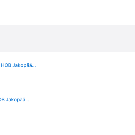
GATES Jakohihna PowerGrip™ Hampaita: 53 T351HOB Jakopään Hihna,Hammashihna VW,AUDI,SKODA,Golf VII Schrägheck (5G1, BQ1, BE1, BE2),TIGUAN (5N_)
GATES Jakohihna PowerGrip™ Hampaita: 53 T351HOB Jakopään Hihna,Hammashihna VW,AUDI,SKODA,Golf VII Schrägheck (5G1, BQ1, BE1, BE2),TIGUAN (5N_)