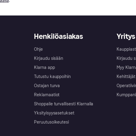
äällä
.
Henkilöasiakas
Yritys
Ohje
Kauppiast
Kirjaudu sisään
Kirjaudu s
Klarna app
Myy Klarn
Tutustu kauppoihin
Kehittäjät
Ostajan turva
Operatiivi
Reklamaatiot
Kumppanit 
Shoppaile turvallisesti Klarnalla
Yksityisyysasetukset
Peruutusoikeutesi