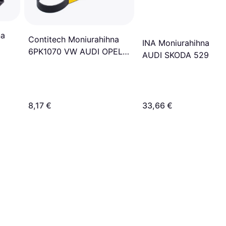
na
Contitech Moniurahihna
INA Moniurahihnasar
6PK1070 VW AUDI OPEL
AUDI SKODA 529 047
Golf
8,17 €
33,66 €