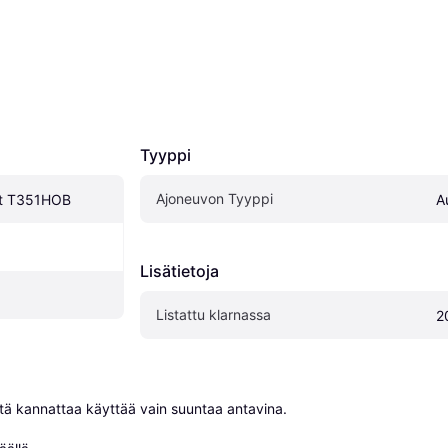
Tyyppi
Ajoneuvon Tyyppi
lt T351HOB
A
Lisätietoja
Listattu klarnassa
2
niitä kannattaa käyttää vain suuntaa antavina.
