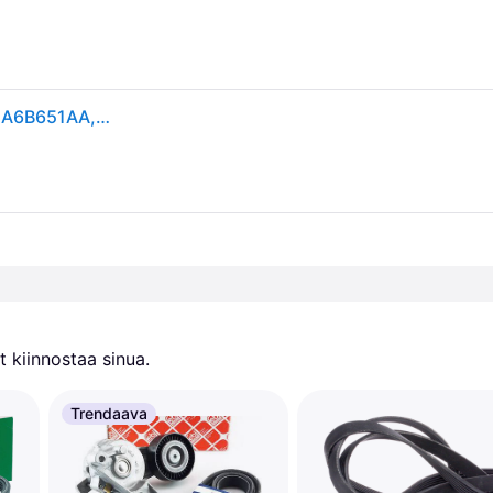
GATES Jakohihna VW,FORD,AUDI T351HOB VWN3CA6B651AA,04L115264A,65968210002 Jakopään Hihna,Hammashihna,Hammashihnat 4L115264A,2564683
 kiinnostaa sinua.
Trendaava