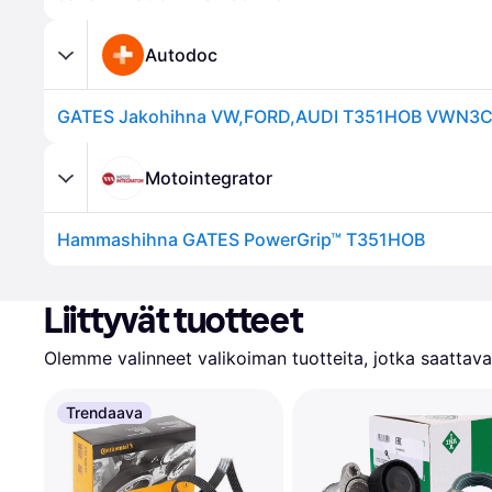
Autodoc
Motointegrator
Hammashihna GATES PowerGrip™ T351HOB
Liittyvät tuotteet
Olemme valinneet valikoiman tuotteita, jotka saattavat
Trendaava