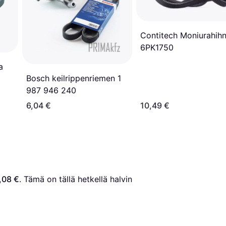
Contitech Moniurahih
6PK1750
a
Bosch keilrippenriemen 1
987 946 240
6,04 €
10,49 €
,08 €
. Tämä on tällä hetkellä halvin 