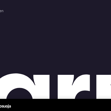
ten
tosuoja