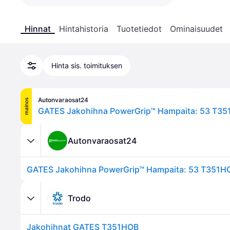
Hinnat
Hintahistoria
Tuotetiedot
Ominaisuudet
Hinta sis. toimituksen
Autonvaraosat24
mainos
Autonvaraosat24
Trodo
Jakohihnat GATES T351HOB