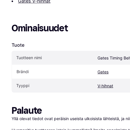
Gates V-hihnat
Ominaisuudet
Tuote
Tuotteen nimi
Gates Timing Be
Brändi
Gates
Tyyppi
V-hihnat
Palaute
Yllä olevat tiedot ovat peräisin useista ulkoisista lähteistä, ja 