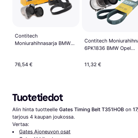
Contitech
Contitech Moniurahihn
Moniurahihnasarja BMW
6PK1836 BMW Opel
ALPINA 6PK1698K1
Renault
76,54 €
11,32 €
Tuotetiedot
Alin hinta tuotteelle 
Gates Timing Belt T351HOB
 on 
17
tarjous 
4
 kaupan joukossa.
Vertaa:
Gates Ajoneuvon osat