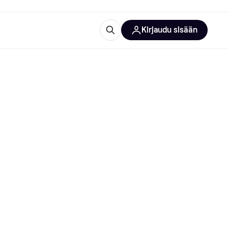
Kirjaudu sisään
totarvikkeet
rna?
 kategoriat