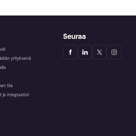
Seuraa
uki
isään yrityksenä
alla
nen tila
ja integraatiot