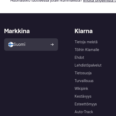
Huomasitko tuotteessa jotain kummallista? 
ilmoita ongelmista t
Markkina
Klarna
Tietoja meistä
Suomi
Töihin Klarnalle
Ehdot
Lehdistöpalvelut
Tietosuoja
Turvallisuus
Wikipink
Kestävyys
Esteettömyys
Auto-Track