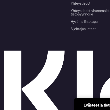
Yhteystiedot
Yhteystiedot viranomais
tietopyynnöille
Hyvä hallintotapa
Sijoittajasuhteet
Evästeet ja tie