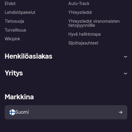
Ehdot
Auto-Track
Lehdistöpalvelut
Yhteystiedot
Tietosuoja
Yhteystiedot viranomaisten
tietopyynnöille
Turvallisuus
Hyvä hallintotapa
Wikipink
Sijoittajasuhteet
Henkilöasiakas
Ohje
Reklamaatiot
Yritys
Kirjaudu sisään
Shoppaile turvallisesti Klarnalla
Kauppiastuki
Kehittäjät
Klarna app
Yksityisyysasetukset
Kirjaudu sisään yrityksenä
Operatiivinen tila
Markkina
Tutustu kauppoihin
Peruutusoikeutesi
Myy Klarnalla
Kumppanit ja integraatiot
Ostajan turva
Suomi