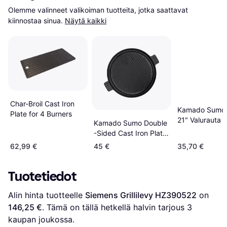
Olemme valinneet valikoiman tuotteita, jotka saattavat 
kiinnostaa sinua.
Näytä kaikki
Char-Broil Cast Iron
Kamado Sumo 
Plate for 4 Burners
21" Valurauta
Kamado Sumo Double
-Sided Cast Iron Plate
300017
62,99 €
45 €
35,70 €
Tuotetiedot
Alin hinta tuotteelle 
Siemens Grillilevy HZ390522
 on 
146,25 €
. Tämä on tällä hetkellä halvin tarjous 
3
kaupan joukossa.