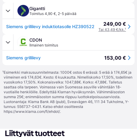
Gigantti
Toimitus 4,90 €
,
2-5 päivää
249,00 €
Siemens grillilevy induktiotasolle HZ390522
Tai 43,49 €/kk.
¹
CDON
Ilmainen toimitus
153,00 €
Siemens grillilevy
¹
Esimerkki maksusuunnitelmasta: 1000€ ostos 6 erässä: 5 erää à 174,65€ ja
viimeinen erä 174,63€. Kesto: 6 kuukautta. Nimelliskorko 17,50%, todellinen
vuosikorko 17,50%. Kokonaisvelka: 1047,88€. Korko: 47,88€. Talletus
saattaa olla tarpeen. Voimassa vain Suomessa asuville vähintään 18-
vuotiaille henkilöille. Edellyttää Klarnan hyväksynnän. Vähimmäisoston
summa 25€; enimmäisoston summa riippuu luottokelpoisuusarviosta.
Luotonantaja: Klarna Bank AB (publ), Sveavägen 46, 111 34 Tukholma, Y-
tunnus: 556737-0431. Katso ehdot osoitteesta
https://www.klarna.com/fi/ehdot/
.
Liittyvät tuotteet