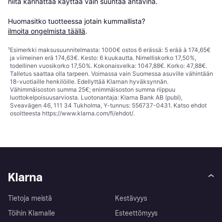
niitä kannattaa käyttää vain suuntaa antavina.

Huomasitko tuotteessa jotain kummallista? 
ilmoita ongelmista täällä
.
¹
Esimerkki maksusuunnitelmasta: 1000€ ostos 6 erässä: 5 erää à 174,65€
ja viimeinen erä 174,63€. Kesto: 6 kuukautta. Nimelliskorko 17,50%,
todellinen vuosikorko 17,50%. Kokonaisvelka: 1047,88€. Korko: 47,88€.
Talletus saattaa olla tarpeen. Voimassa vain Suomessa asuville vähintään
18-vuotiaille henkilöille. Edellyttää Klarnan hyväksynnän.
Vähimmäisoston summa 25€; enimmäisoston summa riippuu
luottokelpoisuusarviosta. Luotonantaja: Klarna Bank AB (publ),
Sveavägen 46, 111 34 Tukholma, Y-tunnus: 556737-0431. Katso ehdot
osoitteesta
https://www.klarna.com/fi/ehdot/
.
Klarna
Tietoja meistä
Kestävyys
Töihin Klarnalle
Esteettömyys