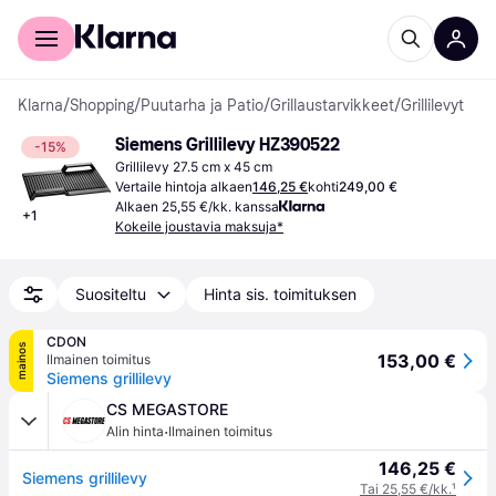
Kuluttajille
Yrityksille
Klarna
/
Shopping
/
Puutarha ja Patio
/
Grillaustarvikkeet
/
Grillilevyt
Siemens Grillilevy HZ390522
-15%
Grillilevy 27.5 cm x 45 cm
Vertaile hintoja alkaen
146,25 €
kohti
249,00 €
Alkaen 25,55 €/kk. kanssa
+
1
Kokeile joustavia maksuja*
Suositeltu
Hinta sis. toimituksen
CDON
mainos
153,00 €
Ilmainen toimitus
Siemens grillilevy
CS MEGASTORE
·
Alin hinta
Ilmainen toimitus
146,25 €
Siemens grillilevy
Tai 25,55 €/kk.
¹