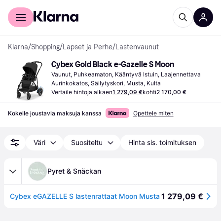
Kuluttajille
Yrityksille
Klarna
/
Shopping
/
Lapset ja Perhe
/
Lastenvaunut
Cybex Gold Black e-Gazelle S Moon
Vaunut, Puhkeamaton, Kääntyvä Istuin, Laajennettava 
Aurinkokatos, Säilytyskori, Musta, Kulta
Vertaile hintoja alkaen
1 279,09 €
kohti
2 170,00 €
Kokeile joustavia maksuja kanssa
Opettele miten
Väri
Suositeltu
Hinta sis. toimituksen
Pyret & Snäckan
1 279,09 €
Cybex eGAZELLE S lastenrattaat Moon Musta