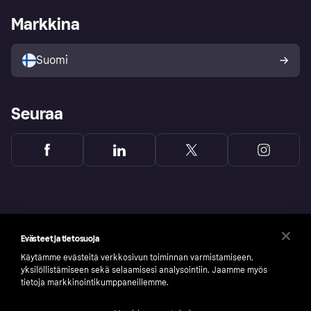
Kirjaudu sisään yrityksenä
Operatiivinen tila
Markkina
Tutustu kauppoihin
Peruutusoikeutesi
Myy Klarnalla
Kumppanit ja integraatiot
Ostajan turva
Suomi
Seuraa
Evästeet ja tietosuoja
Käytämme evästeitä verkkosivun toiminnan varmistamiseen,
yksilöllistämiseen sekä selaamisesi analysointiin. Jaamme myös
tietoja markkinointikumppaneillemme.