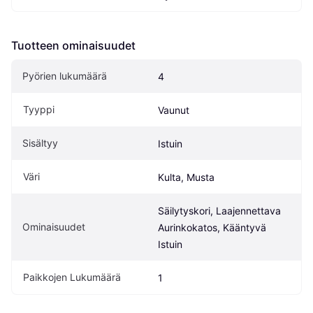
Tuotteen ominaisuudet
Pyörien lukumäärä
4
Tyyppi
Vaunut
Sisältyy
Istuin
Väri
Kulta, Musta
Säilytyskori, Laajennettava 
Ominaisuudet
Aurinkokatos, Kääntyvä 
Istuin
Paikkojen Lukumäärä
1