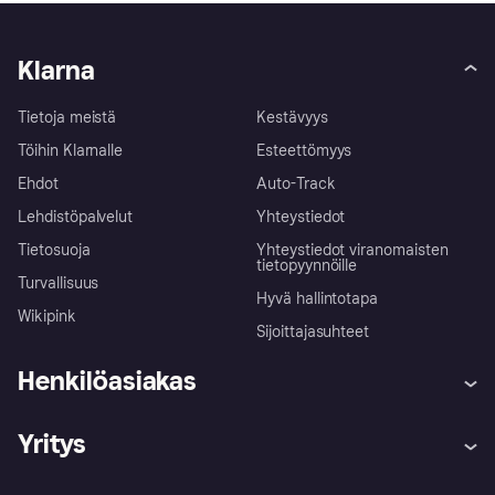
Klarna
Tietoja meistä
Kestävyys
Töihin Klarnalle
Esteettömyys
Ehdot
Auto-Track
Lehdistöpalvelut
Yhteystiedot
Tietosuoja
Yhteystiedot viranomaisten
tietopyynnöille
Turvallisuus
Hyvä hallintotapa
Wikipink
Sijoittajasuhteet
Henkilöasiakas
Ohje
Reklamaatiot
Yritys
Kirjaudu sisään
Shoppaile turvallisesti Klarnalla
Kauppiastuki
Kehittäjät
Klarna app
Yksityisyysasetukset