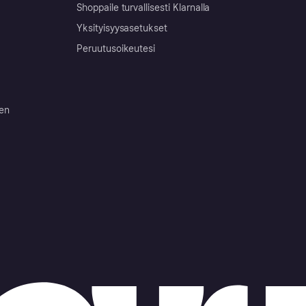
Shoppaile turvallisesti Klarnalla
Yksityisyysasetukset
Peruutusoikeutesi
ten