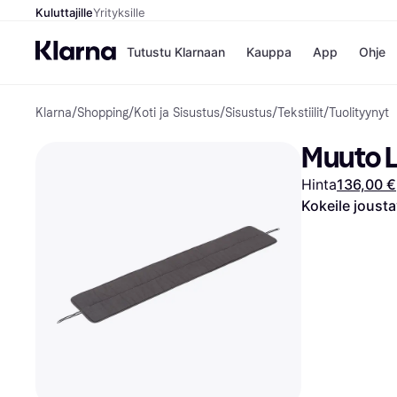
Kuluttajille
Yrityksille
Tutustu Klarnaan
Kauppa
App
Ohje
Klarna
/
Shopping
/
Koti ja Sisustus
/
Sisustus
/
Tekstiilit
/
Tuolityynyt
Kaupat
Ma
Booking.
Mak
Muuto L
Gigantti
Mak
H&M
Mak
Hinta
136,00 €
Peten Koi
kul
Wolt
Mak
Kokeile joust
Rah
Mob
Kauppahakem