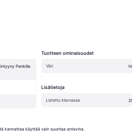
Tuotteen ominaisuudet
Väri
intyyny Penkille 
H
Lisätietoja
Listattu klarnassa
2
niitä kannattaa käyttää vain suuntaa antavina.
