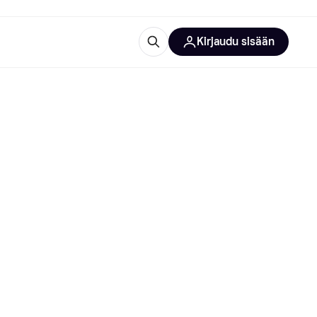
Kirjaudu sisään
totarvikkeet
rna?
 kategoriat