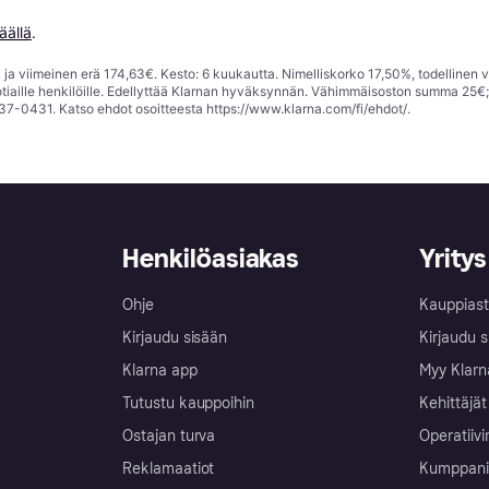
äällä
.
ja viimeinen erä 174,63€. Kesto: 6 kuukautta. Nimelliskorko 17,50%, todellinen 
tiaille henkilöille. Edellyttää Klarnan hyväksynnän. Vähimmäisoston summa 25€
37-0431. Katso ehdot osoitteesta
https://www.klarna.com/fi/ehdot/
.
Henkilöasiakas
Yritys
Ohje
Kauppiast
Kirjaudu sisään
Kirjaudu s
Klarna app
Myy Klarn
Tutustu kauppoihin
Kehittäjät
Ostajan turva
Operatiivi
Reklamaatiot
Kumppanit 