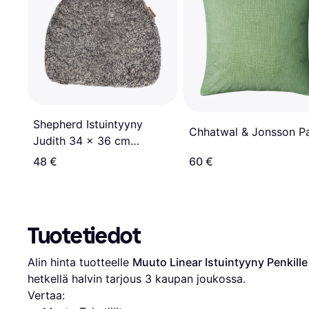
Shepherd Istuintyyny
Chhatwal & Jonsson P
Judith 34 x 36 cm
Harmaa
48 €
60 €
Tuotetiedot
Alin hinta tuotteelle 
Muuto Linear Istuintyyny Penkill
hetkellä halvin tarjous 
3
 kaupan joukossa.
Vertaa: