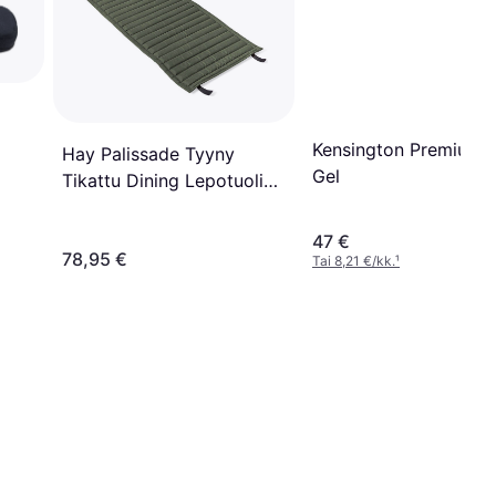
Kensington Premium 
Hay Palissade Tyyny
Gel
Tikattu Dining Lepotuoli
Olive
47 €
78,95 €
Tai 8,21 €/kk.
¹