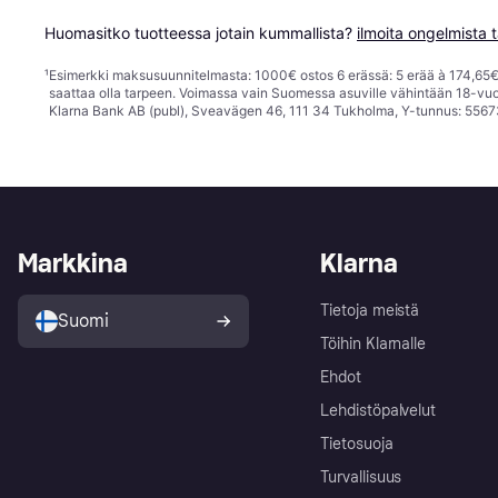
Huomasitko tuotteessa jotain kummallista? 
ilmoita ongelmista t
¹
Esimerkki maksusuunnitelmasta: 1000€ ostos 6 erässä: 5 erää à 174,65€ 
saattaa olla tarpeen. Voimassa vain Suomessa asuville vähintään 18-vuo
Klarna Bank AB (publ), Sveavägen 46, 111 34 Tukholma, Y-tunnus: 5567
Markkina
Klarna
Tietoja meistä
Suomi
Töihin Klarnalle
Ehdot
Lehdistöpalvelut
Tietosuoja
Turvallisuus