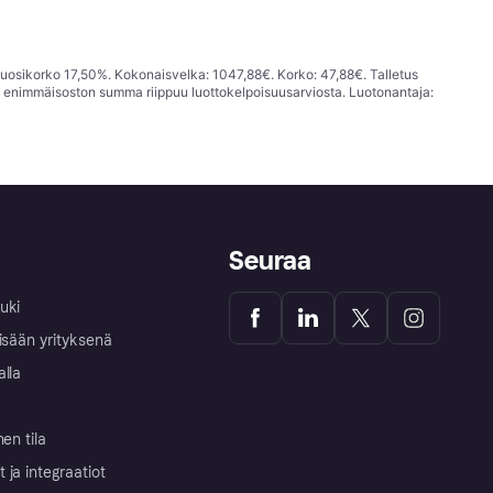
vuosikorko 17,50%. Kokonaisvelka: 1047,88€. Korko: 47,88€. Talletus
; enimmäisoston summa riippuu luottokelpoisuusarviosta. Luotonantaja:
Seuraa
uki
isään yrityksenä
alla
nen tila
ja integraatiot