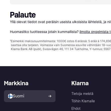
Palaute
Yllä olevat tiedot ovat peräisin useista ulkoisista lähteistä, ja 
Huomasitko tuotteessa jotain kummallista? 
ilmoita ongelmista t
¹
Esimerkki maksusuunnitelmasta: 1000€ ostos 6 erässä: 5 erää à 174,65€ 
saattaa olla tarpeen. Voimassa vain Suomessa asuville vähintään 18-vuo
Klarna Bank AB (publ), Sveavägen 46, 111 34 Tukholma, Y-tunnus: 5567
Markkina
Klarna
Tietoja meistä
Suomi
Töihin Klarnalle
Ehdot