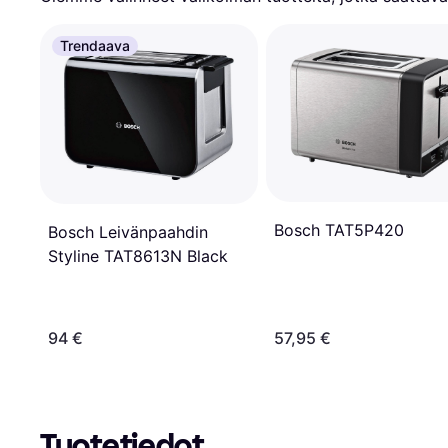
Trendaava
Bosch TAT5P420
Bosch Leivänpaahdin
Styline TAT8613N Black
94 €
57,95 €
Tuotetiedot