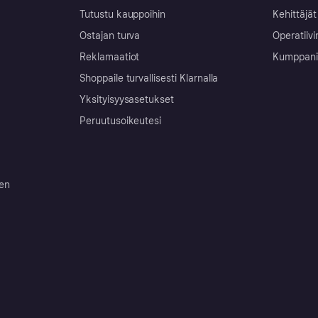
Tutustu kauppoihin
Kehittäjät
Ostajan turva
Operatiivi
Reklamaatiot
Kumppanit 
Shoppaile turvallisesti Klarnalla
Yksityisyysasetukset
Peruutusoikeutesi
ten