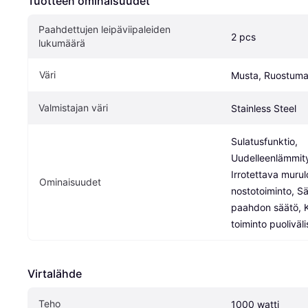
Tuotteen ominaisuudet
Paahdettujen leipäviipaleiden 
2 pcs
lukumäärä
Väri
Musta, Ruostuma
Valmistajan väri
Stainless Steel
Sulatusfunktio, 
Uudelleenlämmity
Irrotettava murul
Ominaisuudet
nostotoiminto, S
paahdon säätö, K
toiminto puoliväl
Virtalähde
Teho
1000 watti