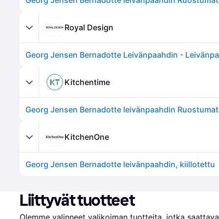
Georg Jensen Bernadotte leivänpaahdin Ruostumat
Royal Design
Kitchentime
Georg Jensen Bernadotte leivänpaahdin Ruostumat
KitchenOne
Georg Jensen Bernadotte leivänpaahdin, kiillotettu
Liittyvät tuotteet
Olemme valinneet valikoiman tuotteita, jotka saattavat