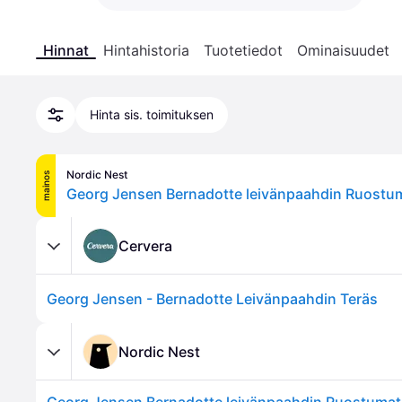
Hinnat
Hintahistoria
Tuotetiedot
Ominaisuudet
Hinta sis. toimituksen
Nordic Nest
mainos
Georg Jensen Bernadotte leivänpaahdin Ruostu
Cervera
Georg Jensen - Bernadotte Leivänpaahdin Teräs
Nordic Nest