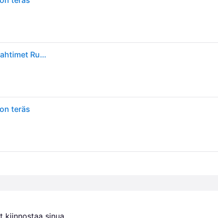
on teräs
Georg Jensen Bernadotte Leivänpaahdin - Leivänpaahtimet Ruostumaton teräs - 10020384
on teräs
 kiinnostaa sinua.