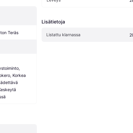
2
Lisätietoja
ton Teräs
Listattu klarnassa
2
stoiminto, 
okero, Korkea 
äädettävä 
eskeytä 
issä