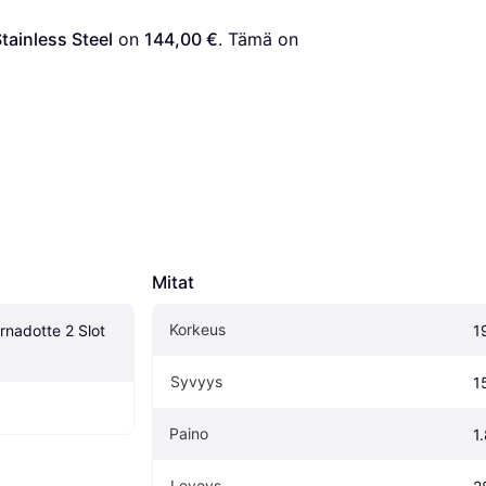
tainless Steel
 on 
144,00 €
. Tämä on 
Mitat
Korkeus
nadotte 2 Slot 
1
Syvyys
1
Paino
1
Leveys