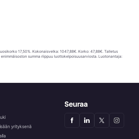
vuosikorko 17,50%. Kokonaisvelka: 1047,88€. Korko: 47,88€. Talletus
; enimmäisoston summa riippuu luottokelpoisuusarviosta. Luotonantaja:
Seuraa
uki
isään yrityksenä
alla