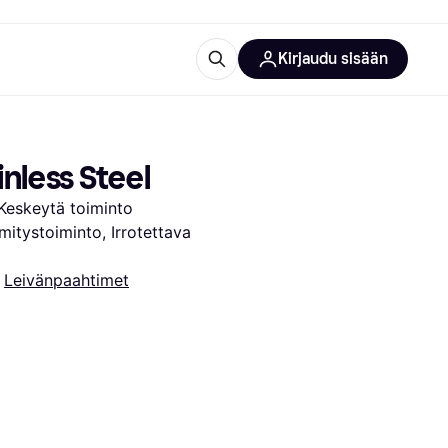
Kirjaudu sisään
totarvikkeet
rna?
nless Steel
Keskeytä toiminto 
itystoiminto, Irrotettava 
 
Leivänpaahtimet
 kategoriat