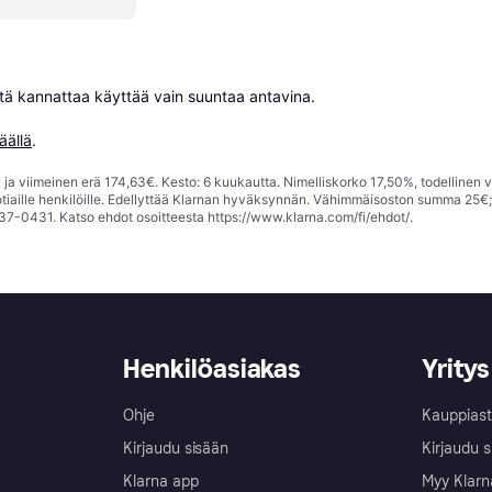
niitä kannattaa käyttää vain suuntaa antavina.

äällä
.
ja viimeinen erä 174,63€. Kesto: 6 kuukautta. Nimelliskorko 17,50%, todellinen 
tiaille henkilöille. Edellyttää Klarnan hyväksynnän. Vähimmäisoston summa 25€
37-0431. Katso ehdot osoitteesta
https://www.klarna.com/fi/ehdot/
.
Henkilöasiakas
Yritys
Ohje
Kauppiast
Kirjaudu sisään
Kirjaudu s
Klarna app
Myy Klarn