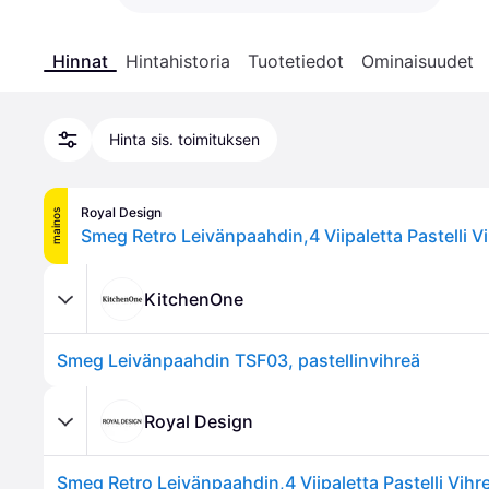
Hinnat
Hintahistoria
Tuotetiedot
Ominaisuudet
Hinta sis. toimituksen
Royal Design
mainos
KitchenOne
Smeg Leivänpaahdin TSF03, pastellinvihreä
Royal Design