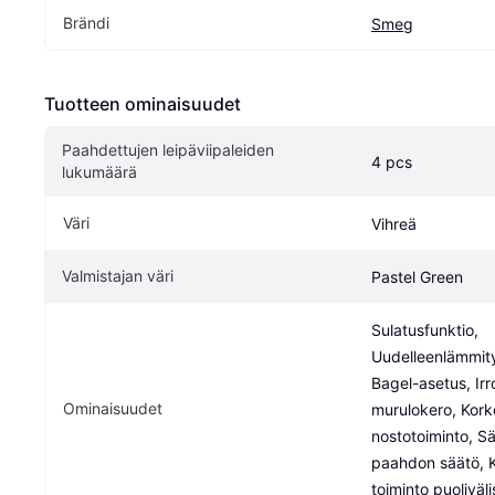
Brändi
Smeg
Tuotteen ominaisuudet
Paahdettujen leipäviipaleiden 
4 pcs
lukumäärä
Väri
Vihreä
Valmistajan väri
Pastel Green
Sulatusfunktio, 
Uudelleenlämmity
Bagel-asetus, Irr
Ominaisuudet
murulokero, Kork
nostotoiminto, S
paahdon säätö, K
toiminto puoliväl