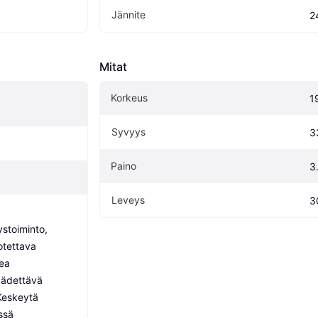
Jännite
2
Mitat
Korkeus
1
Syvyys
3
Paino
3
Leveys
3
stoiminto, 
otettava 
ea 
äädettävä 
eskeytä 
issä