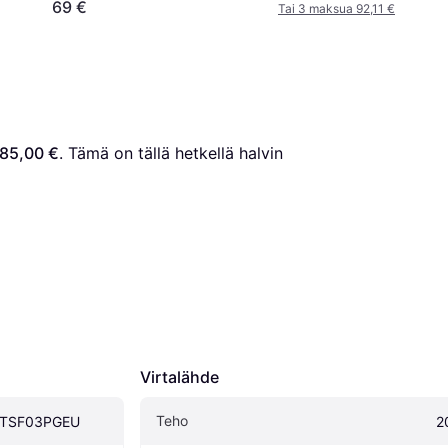
69 €
Tai 3 maksua 92,11 €
85,00 €
. Tämä on tällä hetkellä halvin 
Virtalähde
Teho
e TSF03PGEU
2