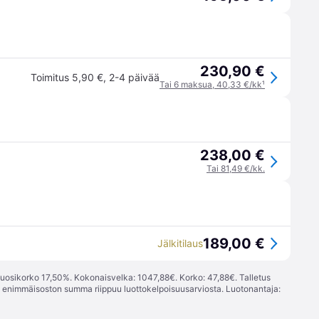
230,90 €
Toimitus 5,90 €
,
2-4 päivää
Tai 6 maksua, 40,33 €/kk
¹
238,00 €
Tai 81,49 €/kk.
189,00 €
Jälkitilaus
vuosikorko 17,50%. Kokonaisvelka: 1047,88€. Korko: 47,88€. Talletus
; enimmäisoston summa riippuu luottokelpoisuusarviosta. Luotonantaja: