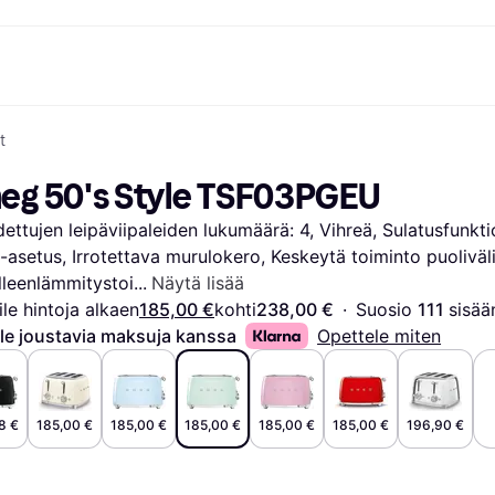
t
ksuvaihtoehdot
Shoppaile ja vertaa hintoja
Ostokset ja palkinnot
Raha-asiat
Lisätietoa
Valokuvat
Toimis
com
suvaihtoehdot
Ale
Tutustu kauppoihin
Pelaaminen ja Viihde
Klarna-kortti
Mikä on Kla
eg 50's Style TSF03PGEU
sa heti
Kauneus & Terveys
Cashback
Puhelimet & Wearablet
Saldo
sa 30 päivän
Vaatteet
Jäsenyys
Lapset ja Perhe
Tilityypit
ettujen leipäviipaleiden lukumäärä: 4, Vihreä, Sulatusfunkti
ratarvike
uessa
Lelut
Moottorikuljetukset
Säästötili
sa 3 erässä
Koti ja Sisustus
Puutarha ja Patio
Talletustili
-asetus, Irrotettava murulokero, Keskeytä toiminto puoliväli
oitus
Ääni ja Kuva
Keittiökoneet
leenlämmitystoi
Näytä lisää
ilePay
Urheilu ja Ulkoilu
Kodinkoneet
ile hintoja alkaen
185,00 €
kohti
238,00 €
·
Suosio 
111 
sisää
Tietotekniikka
Kirjat, Elokuvat ja Musiikki
le joustavia maksuja kanssa
Opettele miten
isto
Tee se itse
Kaikki
8 €
185,00 €
185,00 €
185,00 €
185,00 €
185,00 €
196,90 €