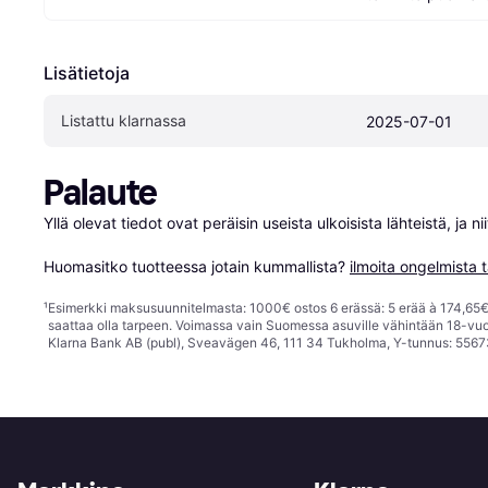
Lisätietoja
Listattu klarnassa
2025-07-01
Palaute
Yllä olevat tiedot ovat peräisin useista ulkoisista lähteistä, ja 
Huomasitko tuotteessa jotain kummallista? 
ilmoita ongelmista t
¹
Esimerkki maksusuunnitelmasta: 1000€ ostos 6 erässä: 5 erää à 174,65€ 
saattaa olla tarpeen. Voimassa vain Suomessa asuville vähintään 18-vuo
Klarna Bank AB (publ), Sveavägen 46, 111 34 Tukholma, Y-tunnus: 5567