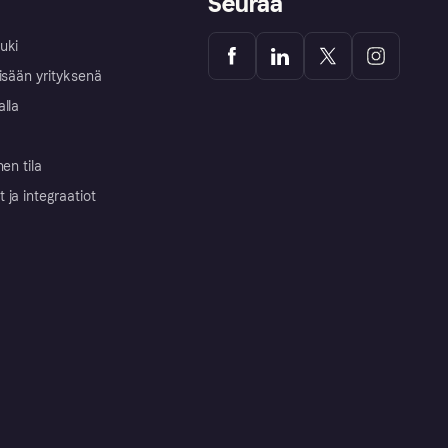
Seuraa
uki
isään yrityksenä
alla
nen tila
ja integraatiot