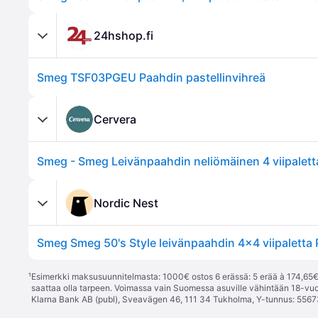
24hshop.fi
Smeg TSF03PGEU Paahdin pastellinvihreä
Cervera
Nordic Nest
¹
Esimerkki maksusuunnitelmasta: 1000€ ostos 6 erässä: 5 erää à 174,65€ 
saattaa olla tarpeen. Voimassa vain Suomessa asuville vähintään 18-vuo
Klarna Bank AB (publ), Sveavägen 46, 111 34 Tukholma, Y-tunnus: 5567