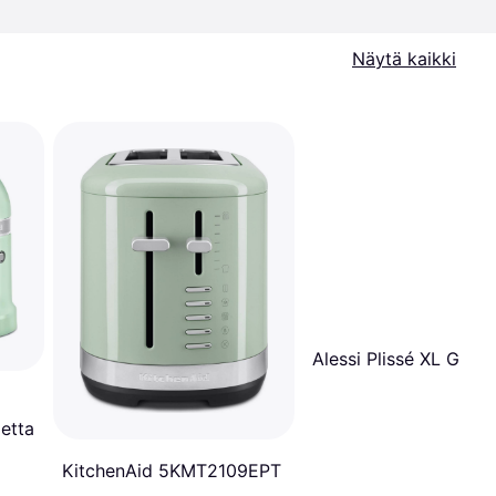
Näytä kaikki
Alessi Plissé XL Green
letta
KitchenAid 5KMT2109EPT