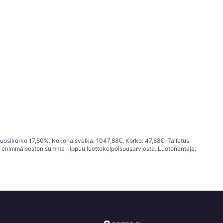
vuosikorko 17,50%. Kokonaisvelka: 1047,88€. Korko: 47,88€. Talletus
; enimmäisoston summa riippuu luottokelpoisuusarviosta. Luotonantaja: