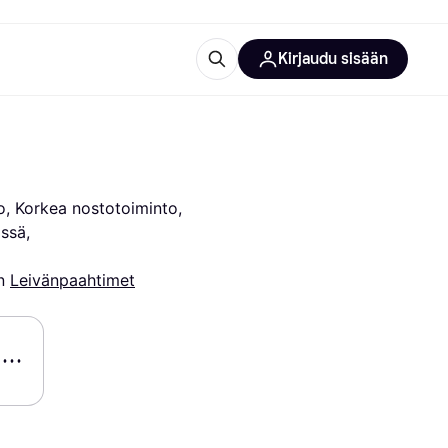
Kirjaudu sisään
totarvikkeet
rna?
o, Korkea nostotoiminto, 
ssä, 
n 
Leivänpaahtimet
 kategoriat