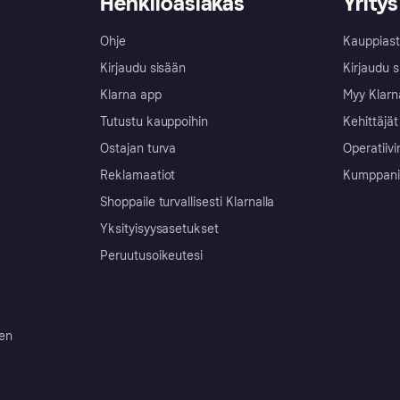
Henkilöasiakas
Yritys
Ohje
Kauppiast
Kirjaudu sisään
Kirjaudu s
Klarna app
Myy Klarn
Tutustu kauppoihin
Kehittäjät
Ostajan turva
Operatiivi
Reklamaatiot
Kumppanit 
Shoppaile turvallisesti Klarnalla
Yksityisyysasetukset
Peruutusoikeutesi
ten