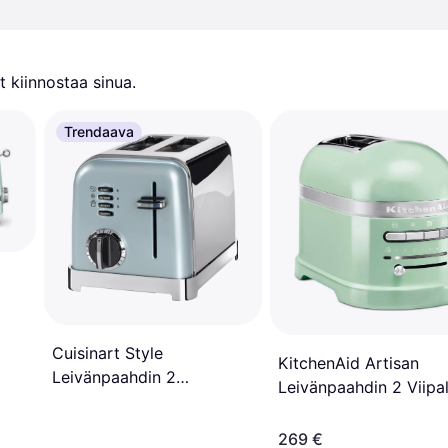
 kiinnostaa sinua.
Trendaava
Cuisinart Style
KitchenAid Artisan
Leivänpaahdin 2
Leivänpaahdin 2 Viipa
Viipaleelle Vihreä
269 €