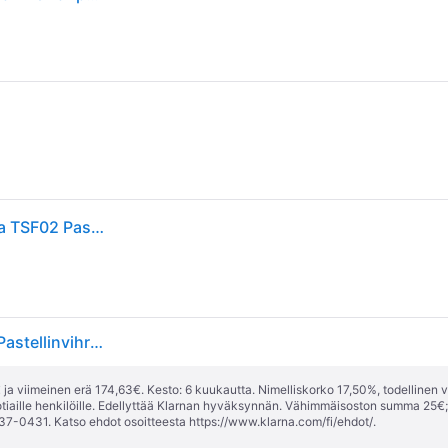
Smeg - Smeg Leivänpaahdin neliömäinen 4 viipaletta TSF02 Pastellinvihreä
Smeg Smeg 50's Style leivänpaahdin 4x4 viipaletta Pastellinvihreä
ja viimeinen erä 174,63€. Kesto: 6 kuukautta. Nimelliskorko 17,50%, todellinen 
tiaille henkilöille. Edellyttää Klarnan hyväksynnän. Vähimmäisoston summa 25€
37-0431. Katso ehdot osoitteesta
https://www.klarna.com/fi/ehdot/
.