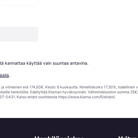
niitä kannattaa käyttää vain suuntaa antavina.

äällä
.
ja viimeinen erä 174,63€. Kesto: 6 kuukautta. Nimelliskorko 17,50%, todellinen 
tiaille henkilöille. Edellyttää Klarnan hyväksynnän. Vähimmäisoston summa 25€
37-0431. Katso ehdot osoitteesta
https://www.klarna.com/fi/ehdot/
.