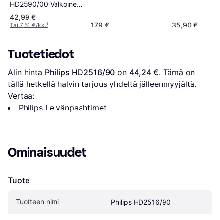
HD2590/00 Valkoinen
Painikkeet
42,99 €
179 €
35,90 €
Tai 7,51 €/kk.
¹
Tuotetiedot
Alin hinta 
Philips HD2516/90
 on 
44,24 €
. Tämä on 
tällä hetkellä halvin tarjous yhdeltä jälleenmyyjältä.
Vertaa:
Philips Leivänpaahtimet
Ominaisuudet
Tuote
Tuotteen nimi
Philips HD2516/90