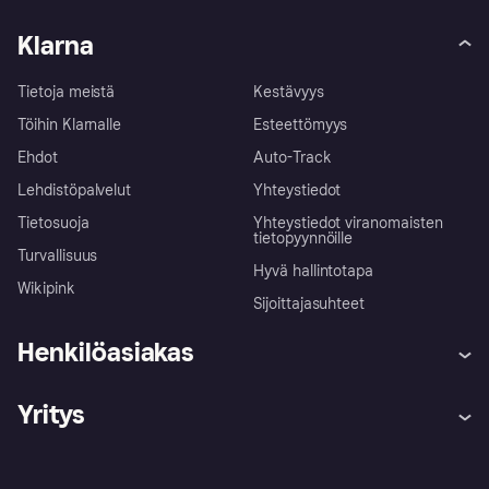
Klarna
Tietoja meistä
Kestävyys
Töihin Klarnalle
Esteettömyys
Ehdot
Auto-Track
Lehdistöpalvelut
Yhteystiedot
Tietosuoja
Yhteystiedot viranomaisten
tietopyynnöille
Turvallisuus
Hyvä hallintotapa
Wikipink
Sijoittajasuhteet
Henkilöasiakas
Ohje
Reklamaatiot
Yritys
Kirjaudu sisään
Shoppaile turvallisesti Klarnalla
Kauppiastuki
Kehittäjät
Klarna app
Yksityisyysasetukset