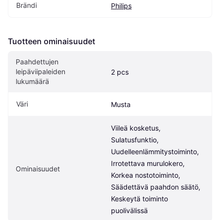
Brändi
Philips
Tuotteen ominaisuudet
Paahdettujen 
leipäviipaleiden 
2 pcs
lukumäärä
Väri
Musta
Viileä kosketus, 
Sulatusfunktio, 
Uudelleenlämmitystoiminto, 
Irrotettava murulokero, 
Ominaisuudet
Korkea nostotoiminto, 
Säädettävä paahdon säätö, 
Keskeytä toiminto 
puolivälissä