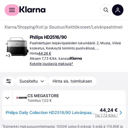
Kuluttajille
Yrityksille
Klarna
/
Shopping
/
Koti ja Sisustus
/
Keittiökoneet
/
Leivänpaahtimet
Philips HD2516/90
Paahdettujen leipäviipaleiden lukumäärä: 2, Musta, Viileä 
kosketus, Keskeytä toiminto puolivälissä, 
Uudelleenlämmitystoiminto, Säädettävä paahdon säätö, 
Hinta
44,24 €
+
3
Sulatusfunktio, Korkea nostotoiminto, Irrotettava 
Alkaen 7,73 €/kk. kanssa
murulokero, 830 watti
Kokeile joustavia maksuja*
Suositeltu
Hinta sis. toimituksen
CS MEGASTORE
Toimitus 7,02 €
44,24 €
Philips Daily Collection HD2516/90 Leivänpaahdin - 2 leveää paahtoaukkoa, metallia, 2 viipale(i)ta, Metalli, Rotaatio, 900 W, 230 V, 50-60 Hz
Tai 7,73 €/kk.
¹
¹
Esimerkki maksusuunnitelmasta: 1000€ ostos 6 erässä: 5 erää à 174,65€ ja