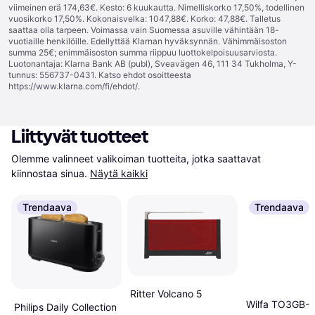
viimeinen erä 174,63€. Kesto: 6 kuukautta. Nimelliskorko 17,50%, todellinen
vuosikorko 17,50%. Kokonaisvelka: 1047,88€. Korko: 47,88€. Talletus
saattaa olla tarpeen. Voimassa vain Suomessa asuville vähintään 18-
vuotiaille henkilöille. Edellyttää Klarnan hyväksynnän. Vähimmäisoston
summa 25€; enimmäisoston summa riippuu luottokelpoisuusarviosta.
Luotonantaja: Klarna Bank AB (publ), Sveavägen 46, 111 34 Tukholma, Y-
tunnus: 556737-0431. Katso ehdot osoitteesta
https://www.klarna.com/fi/ehdot/
.
Liittyvät tuotteet
Olemme valinneet valikoiman tuotteita, jotka saattavat 
kiinnostaa sinua.
Näytä kaikki
Trendaava
Trendaava
Ritter Volcano 5
Wilfa TO3GB-
Philips Daily Collection