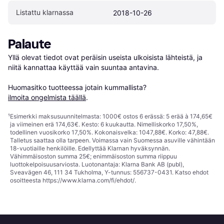
Listattu klarnassa
2018-10-26
Palaute
Yllä olevat tiedot ovat peräisin useista ulkoisista lähteistä, ja 
niitä kannattaa käyttää vain suuntaa antavina.

Huomasitko tuotteessa jotain kummallista? 
ilmoita ongelmista täällä
.
¹
Esimerkki maksusuunnitelmasta: 1000€ ostos 6 erässä: 5 erää à 174,65€
ja viimeinen erä 174,63€. Kesto: 6 kuukautta. Nimelliskorko 17,50%,
todellinen vuosikorko 17,50%. Kokonaisvelka: 1047,88€. Korko: 47,88€.
Talletus saattaa olla tarpeen. Voimassa vain Suomessa asuville vähintään
18-vuotiaille henkilöille. Edellyttää Klarnan hyväksynnän.
Vähimmäisoston summa 25€; enimmäisoston summa riippuu
luottokelpoisuusarviosta. Luotonantaja: Klarna Bank AB (publ),
Sveavägen 46, 111 34 Tukholma, Y-tunnus: 556737-0431. Katso ehdot
osoitteesta
https://www.klarna.com/fi/ehdot/
.