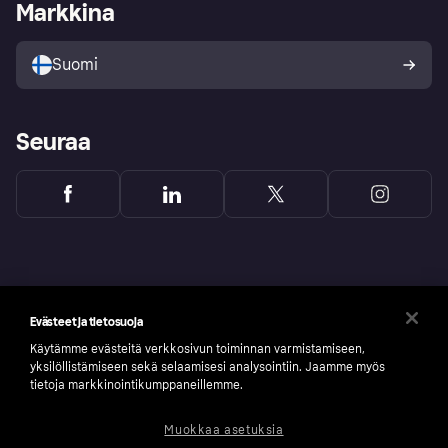
Kirjaudu sisään yrityksenä
Operatiivinen tila
Markkina
Tutustu kauppoihin
Peruutusoikeutesi
Myy Klarnalla
Kumppanit ja integraatiot
Ostajan turva
Suomi
Seuraa
Evästeet ja tietosuoja
Käytämme evästeitä verkkosivun toiminnan varmistamiseen,
yksilöllistämiseen sekä selaamisesi analysointiin. Jaamme myös
tietoja markkinointikumppaneillemme.
Muokkaa asetuksia