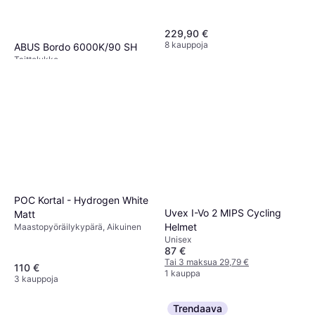
229,90 €
8 kauppoja
ABUS Bordo 6000K/90 SH
Taittolukko
95,43 €
5 kauppoja
POC Kortal - Hydrogen White
Uvex I-Vo 2 MIPS Cycling
Matt
Helmet
Maastopyöräilykypärä, Aikuinen
Unisex
87 €
Tai 3 maksua 29,79 €
110 €
1 kauppa
3 kauppoja
Trendaava