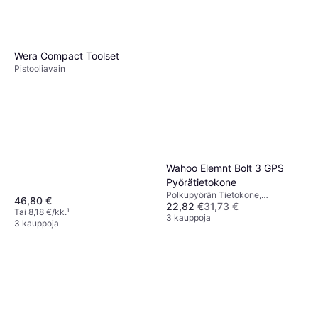
Wera Compact Toolset
Pistooliavain
Wahoo Elemnt Bolt 3 GPS
Pyörätietokone
Polkupyörän Tietokone,
46,80 €
22,82 €
31,73 €
Värinäyttö, ANT+
Tai 8,18 €/kk.
¹
3 kauppoja
3 kauppoja