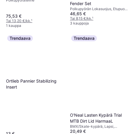
Polkupyöräteline
Fender Set
Polkupyörän Lokasuojus, Etupuoli,
46,65 €
Takana
75,53 €
Tai 8,15 €/kk.
¹
Tai 13,20 €/kk.
¹
3 kauppoja
1 kauppa
Trendaava
Trendaava
Ortlieb Pannier Stabilizing
Insert
O'Neal Lasten Kypärä Trial
MTB Dirt Lid HarmaaL
BMX/Skate-kypärä, Lapsi,
20,49 €
Aikuinen, Juniori
13 €