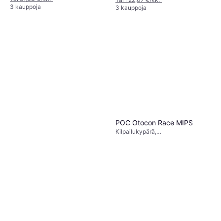
3 kauppoja
3 kauppoja
POC Otocon Race MIPS
Kilpailukypärä,
Maastopyöräilykypärä, Aikuinen