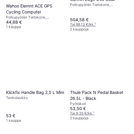
Polkupyörän Tietokone,
Wahoo Elemnt ACE GPS
Värinäyttö, Kosketusnäyttö,
Cycling Computer
Langaton, ANT+
Polkupyörän Tietokone,
504,58 €
44,88 €
Kosketusnäyttö, Värinäyttö,
Tai 88,13 €/kk.
¹
Langaton, ANT+
1 kauppa
2 kauppoja
Klickfix Handle Bag 2,5 L Mini
Thule Pack N Pedal Basket
Tankolaukku
26.5L - Black
Pyöräkori
53,50 €
Tai 9,35 €/kk.
¹
53 €
2 kauppoja
1 kauppa