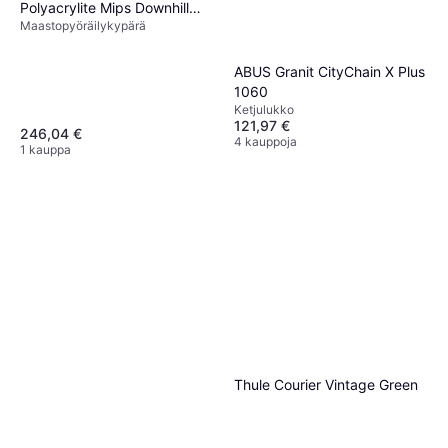
Polyacrylite Mips Downhill
Maastopyöräilykypärä
Helmet Blue
ABUS Granit CityChain X Plus
1060
Ketjulukko
121,97 €
246,04 €
4 kauppoja
1 kauppa
Thule Courier Vintage Green