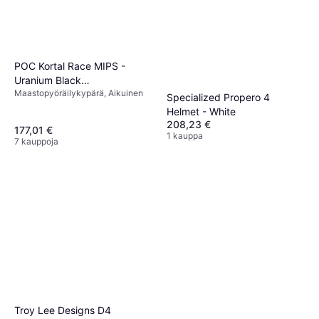
POC Kortal Race MIPS -
Uranium Black
Maastopyöräilykypärä, Aikuinen
Matt/Hydrogen White
Specialized Propero 4
Helmet - White
208,23 €
177,01 €
1 kauppa
7 kauppoja
Troy Lee Designs D4