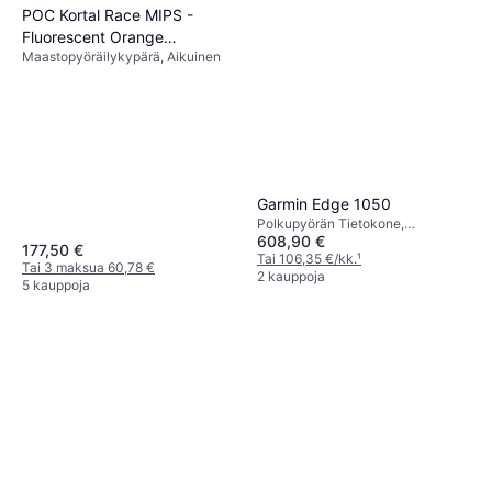
POC Kortal Race MIPS -
Fluorescent Orange
Maastopyöräilykypärä, Aikuinen
AVIP/Uranium Black Matt
Garmin Edge 1050
Polkupyörän Tietokone,
608,90 €
Värinäyttö, Kosketusnäyttö
177,50 €
Tai 106,35 €/kk.
¹
Tai 3 maksua 60,78 €
2 kauppoja
5 kauppoja