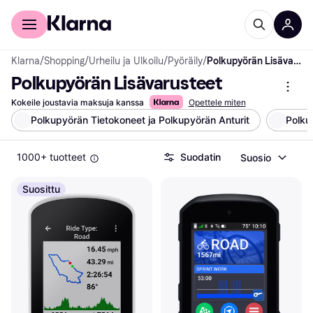
Kuluttajille
Yrityksille
Klarna
/
Shopping
/
Urheilu ja Ulkoilu
/
Pyöräily
/
Polkupyörän Lisävarusteet
Polkupyörän Lisävarusteet
Kokeile joustavia maksuja kanssa
Opettele miten
Polkupyörän Tietokoneet ja Polkupyörän Anturit
Polku
1000+ tuotteet
Suodatin
Suosio
Suosittu