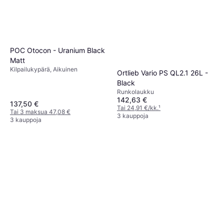
POC Otocon - Uranium Black
Matt
Kilpailukypärä, Aikuinen
Ortlieb Vario PS QL2.1 26L -
Black
Runkolaukku
142,63 €
137,50 €
Tai 24,91 €/kk.
¹
Tai 3 maksua 47,08 €
3 kauppoja
3 kauppoja