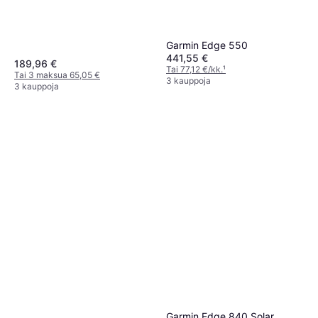
Garmin Edge 550
441,55 €
189,96 €
Tai 77,12 €/kk.
¹
Tai 3 maksua 65,05 €
3 kauppoja
3 kauppoja
Garmin Edge 840 Solar