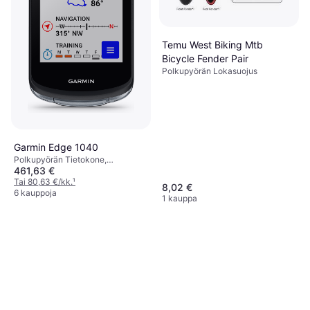
Temu West Biking Mtb
Bicycle Fender Pair
Polkupyörän Lokasuojus
Garmin Edge 1040
Polkupyörän Tietokone,
461,63 €
Värinäyttö, Kosketusnäyttö,
Langaton, ANT+
Tai 80,63 €/kk.
¹
8,02 €
6 kauppoja
1 kauppa