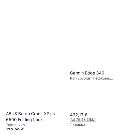
Garmin Edge 840
Polkupyörän Tietokone,
Kosketusnäyttö, Värinäyttö, ANT+
ABUS Bordo Granit XPlus
432,17 €
6500 Folding Lock
Tai 75,48 €/kk.
¹
1 kauppa
Taittolukko
179,99 €