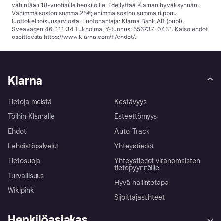
vähintään 18-vuotiaille henkilöille. Edellyttää Klarnan hyväksynnän.
Vähimmäisoston summa 25€; enimmäisoston summa riippuu
luottokelpoisuusarviosta. Luotonantaja: Klarna Bank AB (publ),
Sveavägen 46, 111 34 Tukholma, Y-tunnus: 556737-0431. Katso ehdot
osoitteesta
https://www.klarna.com/fi/ehdot/
.
Klarna
Tietoja meistä
Kestävyys
Töihin Klarnalle
Esteettömyys
Ehdot
Auto-Track
Lehdistöpalvelut
Yhteystiedot
Tietosuoja
Yhteystiedot viranomaisten
tietopyynnöille
Turvallisuus
Hyvä hallintotapa
Wikipink
Sijoittajasuhteet
Henkilöasiakas