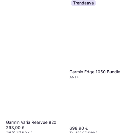
3 kauppoja
Trendaava
Garmin Edge 1050 Bundle
ANT+
Garmin Varia Rearvue 820
293,90 €
698,90 €
Tai 51,33 €/kk.
¹
Tai 122,07 €/kk.
¹