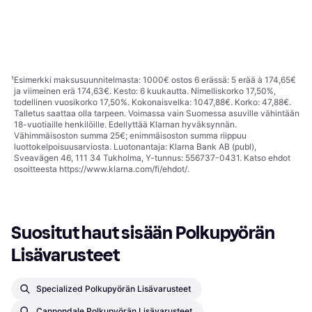
155 x 92 x 20 mm
U-lukko
480,40 €
276,46 €
Tai 83,91 €/kk.
¹
4 kauppoja
3 kauppoja
1
2
3
...
62
...
120
¹
Esimerkki maksusuunnitelmasta: 1000€ ostos 6 erässä: 5 erää à 174,65€
ja viimeinen erä 174,63€. Kesto: 6 kuukautta. Nimelliskorko 17,50%,
todellinen vuosikorko 17,50%. Kokonaisvelka: 1047,88€. Korko: 47,88€.
Talletus saattaa olla tarpeen. Voimassa vain Suomessa asuville vähintään
18-vuotiaille henkilöille. Edellyttää Klarnan hyväksynnän.
Vähimmäisoston summa 25€; enimmäisoston summa riippuu
luottokelpoisuusarviosta. Luotonantaja: Klarna Bank AB (publ),
Sveavägen 46, 111 34 Tukholma, Y-tunnus: 556737-0431. Katso ehdot
osoitteesta
https://www.klarna.com/fi/ehdot/
.
Suositut haut sisään Polkupyörän 
Lisävarusteet
Specialized Polkupyörän Lisävarusteet
Cannondale Polkupyörän Lisävarusteet