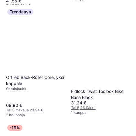
41,55 €
Tai 7,26 €/kk.
¹
1 kauppa
Trendaava
Ortlieb Back-Roller Core, yksi
kappale
Satulalaukku
Fidlock Twist Toolbox Bike
Base Black
31,24 €
69,90 €
Tai 5,46 €/kk.
¹
Tai 3 maksua 23,94 €
1 kauppa
2 kauppoja
-19%