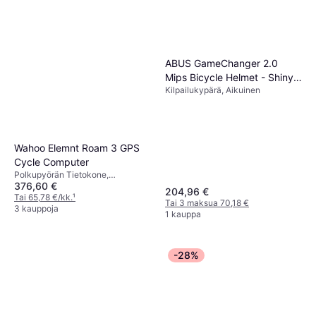
ABUS GameChanger 2.0
Mips Bicycle Helmet - Shiny
Kilpailukypärä, Aikuinen
White
Wahoo Elemnt Roam 3 GPS
Cycle Computer
Polkupyörän Tietokone,
376,60 €
Värinäyttö, Kosketusnäyttö, ANT+
204,96 €
Tai 65,78 €/kk.
¹
Tai 3 maksua 70,18 €
3 kauppoja
1 kauppa
-28%