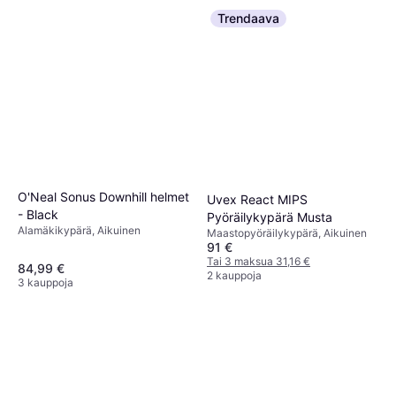
59,65 €
Trendaava
3 kauppoja
O'Neal Sonus Downhill helmet
Uvex React MIPS
- Black
Pyöräilykypärä Musta
Alamäkikypärä, Aikuinen
Maastopyöräilykypärä, Aikuinen
91 €
Tai 3 maksua 31,16 €
84,99 €
2 kauppoja
3 kauppoja