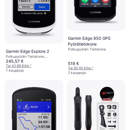
Garmin Edge 850 GPS
Pyörätietokone
Polkupyörän Tietokone
Garmin Edge Explore 2
Polkupyörän Tietokone,
245,57 €
Kosketusnäyttö, Värinäyttö, ANT+
519 €
Tai 42,89 €/kk.
¹
Tai 90,65 €/kk.
¹
7 kauppoja
2 kauppoja