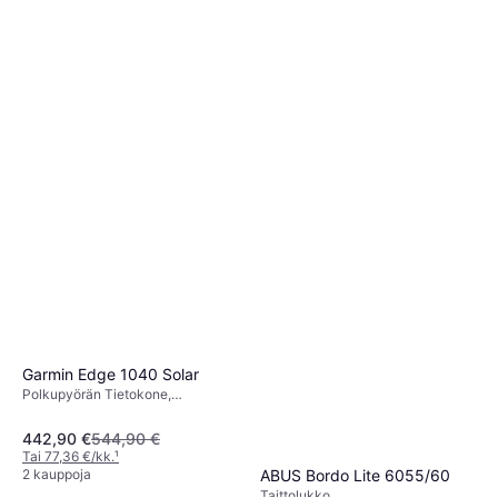
Garmin Edge 1040 Solar
Polkupyörän Tietokone,
Värinäyttö, Kosketusnäyttö,
Langaton, ANT+
442,90 €
544,90 €
Tai 77,36 €/kk.
¹
ABUS Bordo Lite 6055/60
2 kauppoja
Taittolukko