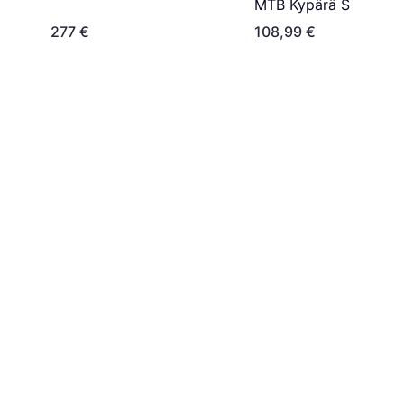
MTB Kypärä S
277 €
108,99 €