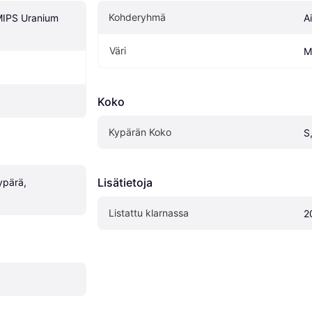
Kohderyhmä
MIPS Uranium 
A
Väri
M
Koko
Kypärän Koko
S
Lisätietoja
pärä, 
Listattu klarnassa
2