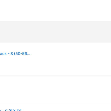
POC Ventral Air MIPS pyöräilykypärä - Uranium Black - S (50-56cm)