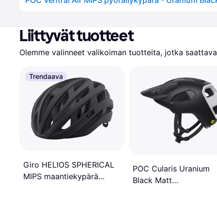
Liittyvät tuotteet
Olemme valinneet valikoiman tuotteita, jotka saattavat
Trendaava
Giro HELIOS SPHERICAL
POC Cularis Uranium
MIPS maantiekypärä
Black Matt
mattamusta häivytys koko
Polkupyöräkypärä
(51-55 cm) (UUSI)