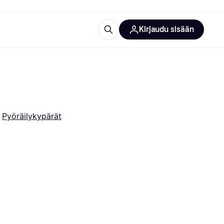
Kirjaudu sisään
totarvikkeet
rna?
 
Pyöräilykypärät
 kategoriat