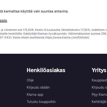
niitä kannattaa käyttää vain suuntaa antavina.

äällä
.
ja viimeinen erä 174,63€. Kesto: 6 kuukautta. Nimelliskorko 17,50%, todellinen 
tiaille henkilöille. Edellyttää Klarnan hyväksynnän. Vähimmäisoston summa 25€
37-0431. Katso ehdot osoitteesta
https://www.klarna.com/fi/ehdot/
.
Henkilöasiakas
Yritys
Ohje
Kauppiast
Kirjaudu sisään
Kirjaudu s
Klarna app
Myy Klarn
Tutustu kauppoihin
Kehittäjät