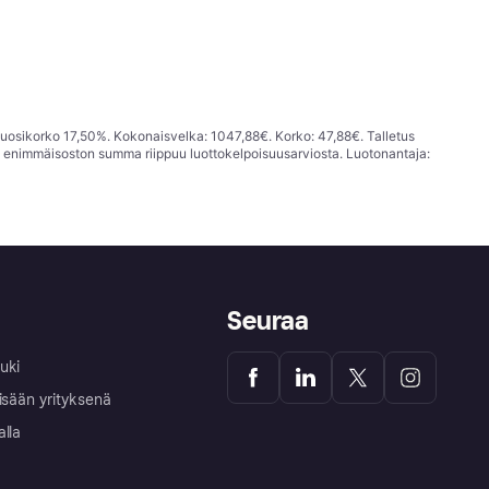
vuosikorko 17,50%. Kokonaisvelka: 1047,88€. Korko: 47,88€. Talletus
; enimmäisoston summa riippuu luottokelpoisuusarviosta. Luotonantaja:
Seuraa
uki
isään yrityksenä
alla