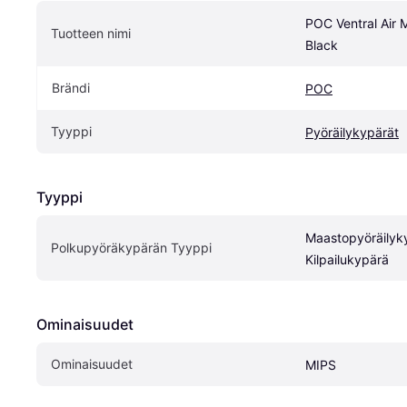
POC Ventral Air 
Tuotteen nimi
Black
Brändi
POC
Tyyppi
Pyöräilykypärät
Tyyppi
Maastopyöräilyky
Polkupyöräkypärän Tyyppi
Kilpailukypärä
Ominaisuudet
Ominaisuudet
MIPS