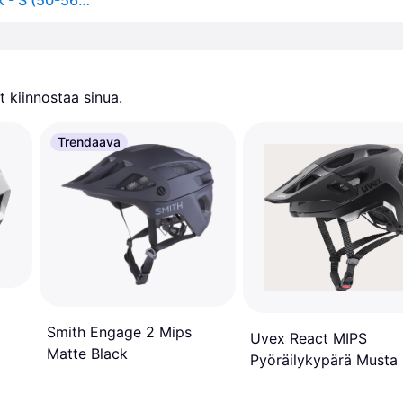
POC Ventral Air MIPS pyöräilykypärä - Uranium Black - S (50-56cm)
 kiinnostaa sinua.
Trendaava
Smith Engage 2 Mips
Uvex React MIPS
Matte Black
Pyöräilykypärä Musta