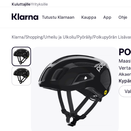
Kuluttajille
Yrityksille
Tutustu Klarnaan
Kauppa
App
Ohje
Klarna
/
Shopping
/
Urheilu ja Ulkoilu
/
Pyöräily
/
Polkupyörän Lisäva
Kaupat
Ma
Booking.
Mak
PO
Gigantti
Mak
H&M
Mak
Maast
Peten Koi
kul
Wolt
Mak
Verta
Rah
Alkaen
Mob
Kypä
Kauppahakem
Va