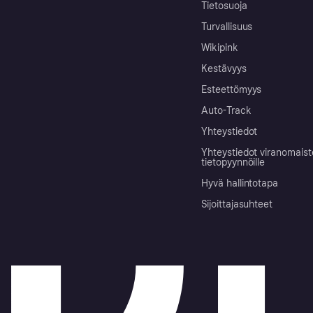
Tietosuoja
Turvallisuus
Wikipink
Kestävyys
Esteettömyys
Auto-Track
Yhteystiedot
Yhteystiedot viranomais
tietopyynnöille
Hyvä hallintotapa
Sijoittajasuhteet