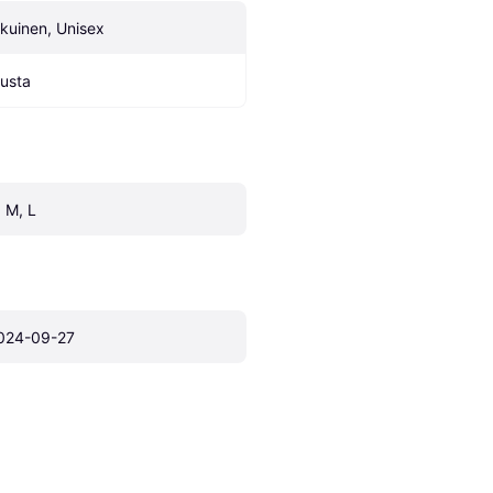
ikuinen, Unisex
usta
, M, L
024-09-27