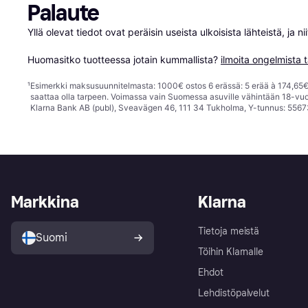
Palaute
Yllä olevat tiedot ovat peräisin useista ulkoisista lähteistä, ja 
Huomasitko tuotteessa jotain kummallista? 
ilmoita ongelmista t
¹
Esimerkki maksusuunnitelmasta: 1000€ ostos 6 erässä: 5 erää à 174,65€ 
saattaa olla tarpeen. Voimassa vain Suomessa asuville vähintään 18-vuo
Klarna Bank AB (publ), Sveavägen 46, 111 34 Tukholma, Y-tunnus: 5567
Markkina
Klarna
Tietoja meistä
Suomi
Töihin Klarnalle
Ehdot
Lehdistöpalvelut