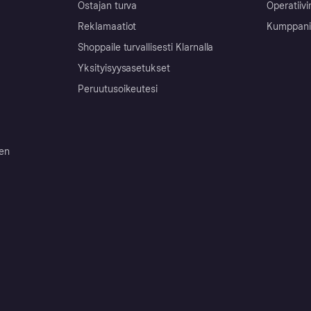
Ostajan turva
Operatiivi
Reklamaatiot
Kumppanit 
Shoppaile turvallisesti Klarnalla
Yksityisyysasetukset
Peruutusoikeutesi
ten