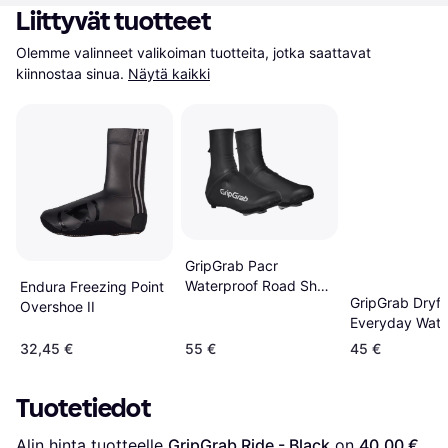
Liittyvät tuotteet
Olemme valinneet valikoiman tuotteita, jotka saattavat 
kiinnostaa sinua.
Näytä kaikki
GripGrab Pacr
Waterproof Road Shoe
Endura Freezing Point
GripGrab Dryfo
Covers Black XXL
Overshoe II
Everyday Wate
- Black
32,45 €
55 €
45 €
Tuotetiedot
Alin hinta tuotteelle 
GripGrab Ride - Black
 on 
40,00 €
. 