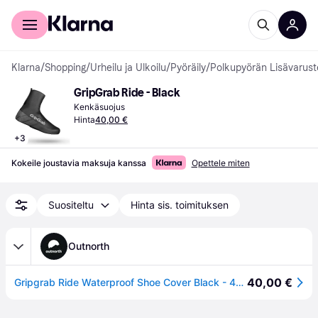
Kuluttajille
Yrityksille
Klarna
/
Shopping
/
Urheilu ja Ulkoilu
/
Pyöräily
/
Polkupyörän Lisävarust
GripGrab Ride - Black
Kenkäsuojus
Hinta
40,00 €
+
3
Kokeile joustavia maksuja kanssa
Opettele miten
Suositeltu
Hinta sis. toimituksen
Outnorth
40,00 €
Gripgrab Ride Waterproof Shoe Cover Black - 48/49