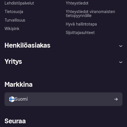
Lehdistöpalvelut
Yhteystiedot
Tietosuoja
Yhteystiedot viranomaisten
tietopyynnöille
Turvallisuus
Hyvä hallintotapa
Wikipink
Sijoittajasuhteet
Henkilöasiakas
Ohje
Reklamaatiot
Yritys
Kirjaudu sisään
Shoppaile turvallisesti Klarnalla
Kauppiastuki
Kehittäjät
Klarna app
Yksityisyysasetukset
Kirjaudu sisään yrityksenä
Operatiivinen tila
Markkina
Tutustu kauppoihin
Peruutusoikeutesi
Myy Klarnalla
Kumppanit ja integraatiot
Ostajan turva
Suomi
Seuraa