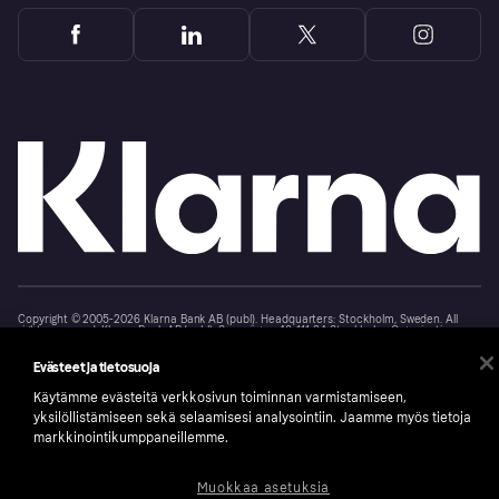
Copyright © 2005-2026 Klarna Bank AB (publ). Headquarters: Stockholm, Sweden. All
rights reserved. Klarna Bank AB (publ). Sveavägen 46, 111 34 Stockholm. Organization
number: 556737-0431
Evästeet ja tietosuoja
Klarnan evästeseloste
Klarna.com
Käytämme evästeitä verkkosivun toiminnan varmistamiseen,
yksilöllistämiseen sekä selaamisesi analysointiin. Jaamme myös tietoja
markkinointikumppaneillemme.
Muokkaa asetuksia