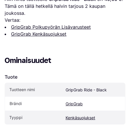
Tämä on tällä hetkellä halvin tarjous 
2
 kaupan 
joukossa.
Vertaa:
GripGrab Polkupyörän Lisävarusteet
GripGrab Kenkäsuojukset
Ominaisuudet
Tuote
Tuotteen nimi
GripGrab Ride - Black
Brändi
GripGrab
Tyyppi
Kenkäsuojukset