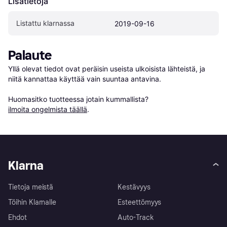
Lisätietoja
Listattu klarnassa
2019-09-16
Palaute
Yllä olevat tiedot ovat peräisin useista ulkoisista lähteistä, ja 
niitä kannattaa käyttää vain suuntaa antavina.

Huomasitko tuotteessa jotain kummallista? 
ilmoita ongelmista täällä
.
Klarna
Tietoja meistä
Kestävyys
Töihin Klarnalle
Esteettömyys
Ehdot
Auto-Track