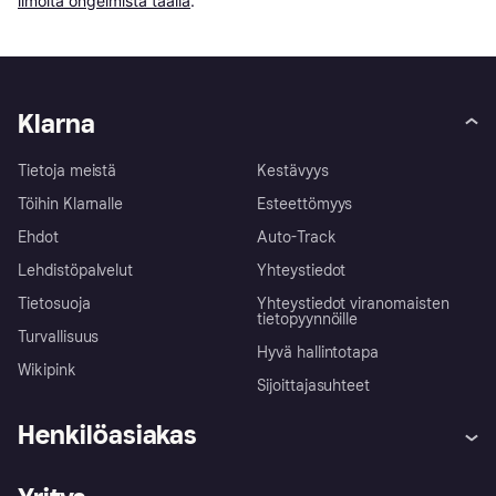
ilmoita ongelmista täällä
.
Klarna
Tietoja meistä
Kestävyys
Töihin Klarnalle
Esteettömyys
Ehdot
Auto-Track
Lehdistöpalvelut
Yhteystiedot
Tietosuoja
Yhteystiedot viranomaisten
tietopyynnöille
Turvallisuus
Hyvä hallintotapa
Wikipink
Sijoittajasuhteet
Henkilöasiakas
Ohje
Reklamaatiot