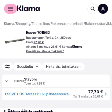
Kuluttajille
Yrityksille
Klarna
/
Shopping
/
Tee se itse
/
Rakennusmateriaalit
/
Rakennustarvikk
Essve 701562
Ruostumaton Teräs, C4, 250pcs
Hinta
77,70 €
Alkaen 3 maksua 26,61 € kanssa
Kokeile joustavia maksuja*
Suositeltu
Hinta sis. toimituksen
Staypro
Toimitus 1,99 €
77,70 €
ESSVE HDS Terassiruuvi piiloasennukseen, 4,8 mm Ø, A2, TX15, 250 kpl 60 mm, A2, Kiinnitys
Tai 3 maksua 26,61 €