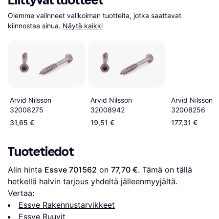
Liittyvät tuotteet
Olemme valinneet valikoiman tuotteita, jotka saattavat 
kiinnostaa sinua.
Näytä kaikki
Arvid Nilsson
Arvid Nilsson
Arvid Nilsson
32008942
32008275
32008256
31,65 €
19,51 €
177,31 €
Tuotetiedot
Alin hinta 
Essve 701562
 on 
77,70 €
. Tämä on tällä 
hetkellä halvin tarjous yhdeltä jälleenmyyjältä.
Vertaa:
Essve Rakennustarvikkeet
Essve Ruuvit