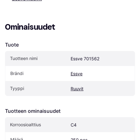
Ominaisuudet
Tuote
Tuotteen nimi
Essve 701562
Brändi
Essve
Tyyppi
Ruuvit
Tuotteen ominaisuudet
Korroosioalttius
C4
Määrä
250 pcs