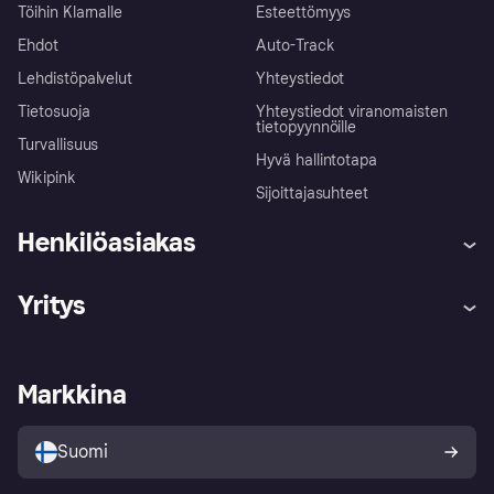
Töihin Klarnalle
Esteettömyys
Ehdot
Auto-Track
Lehdistöpalvelut
Yhteystiedot
Tietosuoja
Yhteystiedot viranomaisten
tietopyynnöille
Turvallisuus
Hyvä hallintotapa
Wikipink
Sijoittajasuhteet
Henkilöasiakas
Ohje
Reklamaatiot
Yritys
Kirjaudu sisään
Shoppaile turvallisesti Klarnalla
Kauppiastuki
Kehittäjät
Klarna app
Yksityisyysasetukset
Kirjaudu sisään yrityksenä
Operatiivinen tila
Markkina
Tutustu kauppoihin
Peruutusoikeutesi
Myy Klarnalla
Kumppanit ja integraatiot
Ostajan turva
Suomi