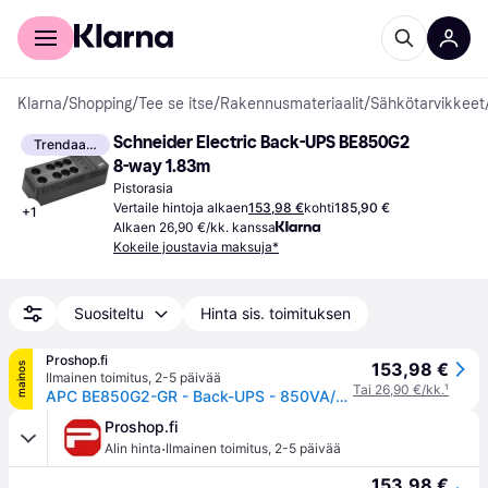
Kuluttajille
Yrityksille
Klarna
/
Shopping
/
Tee se itse
/
Rakennusmateriaalit
/
Sähkötarvikkeet
Schneider Electric Back-UPS BE850G2 
Trendaava
8-way 1.83m
Pistorasia
Vertaile hintoja alkaen
153,98 €
kohti
185,90 €
+
1
Alkaen 26,90 €/kk. kanssa
Kokeile joustavia maksuja*
Suositeltu
Hinta sis. toimituksen
Proshop.fi
153,98 €
mainos
Ilmainen toimitus
,
2-5 päivää
Tai 26,90 €/kk.
¹
APC BE850G2-GR - Back-UPS - 850VA/520W - Line Interactive UPS
Proshop.fi
·
Alin hinta
Ilmainen toimitus
,
2-5 päivää
153,98 €