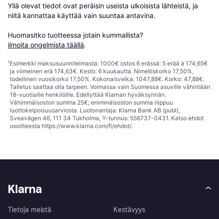
Yllä olevat tiedot ovat peräisin useista ulkoisista lähteistä, ja 
niitä kannattaa käyttää vain suuntaa antavina.

Huomasitko tuotteessa jotain kummallista? 
ilmoita ongelmista täällä
.
¹
Esimerkki maksusuunnitelmasta: 1000€ ostos 6 erässä: 5 erää à 174,65€
ja viimeinen erä 174,63€. Kesto: 6 kuukautta. Nimelliskorko 17,50%,
todellinen vuosikorko 17,50%. Kokonaisvelka: 1047,88€. Korko: 47,88€.
Talletus saattaa olla tarpeen. Voimassa vain Suomessa asuville vähintään
18-vuotiaille henkilöille. Edellyttää Klarnan hyväksynnän.
Vähimmäisoston summa 25€; enimmäisoston summa riippuu
luottokelpoisuusarviosta. Luotonantaja: Klarna Bank AB (publ),
Sveavägen 46, 111 34 Tukholma, Y-tunnus: 556737-0431. Katso ehdot
osoitteesta
https://www.klarna.com/fi/ehdot/
.
Klarna
Tietoja meistä
Kestävyys