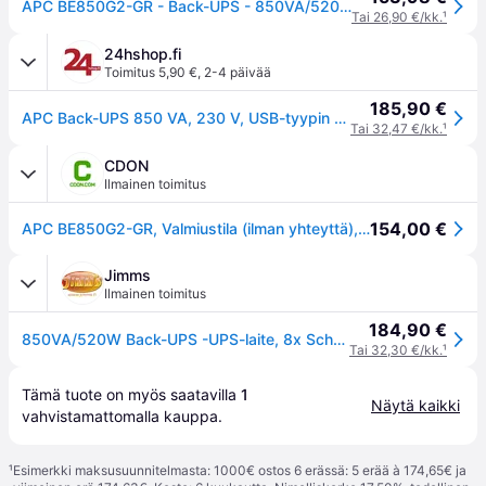
APC BE850G2-GR - Back-UPS - 850VA/520W - Line Interactive UPS
Tai 26,90 €/kk.
¹
24hshop.fi
Toimitus 5,90 €
,
2-4 päivää
185,90 €
APC Back-UPS 850 VA, 230 V, USB-tyypin C ja A latausliitännät
Tai 32,47 €/kk.
¹
CDON
Ilmainen toimitus
154,00 €
APC BE850G2-GR, Valmiustila (ilman yhteyttä), 0,85 kVA, 520 W, Sini, 220 V, 230 V
Jimms
Ilmainen toimitus
184,90 €
850VA/520W Back-UPS -UPS-laite, 8x Schuko, USB-C, USB-A, musta
Tai 32,30 €/kk.
¹
Tämä tuote on myös saatavilla 
1
Näytä kaikki
vahvistamattomalla 
kauppa
.
¹
Esimerkki maksusuunnitelmasta: 1000€ ostos 6 erässä: 5 erää à 174,65€ ja