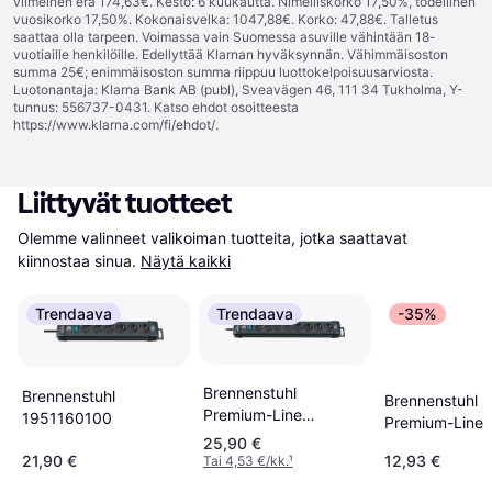
viimeinen erä 174,63€. Kesto: 6 kuukautta. Nimelliskorko 17,50%, todellinen
vuosikorko 17,50%. Kokonaisvelka: 1047,88€. Korko: 47,88€. Talletus
saattaa olla tarpeen. Voimassa vain Suomessa asuville vähintään 18-
vuotiaille henkilöille. Edellyttää Klarnan hyväksynnän. Vähimmäisoston
summa 25€; enimmäisoston summa riippuu luottokelpoisuusarviosta.
Luotonantaja: Klarna Bank AB (publ), Sveavägen 46, 111 34 Tukholma, Y-
tunnus: 556737-0431. Katso ehdot osoitteesta
https://www.klarna.com/fi/ehdot/
.
Liittyvät tuotteet
Olemme valinneet valikoiman tuotteita, jotka saattavat 
kiinnostaa sinua.
Näytä kaikki
Trendaava
Trendaava
-35%
Brennenstuhl
Brennenstuhl
Brennenstuhl
Premium-Line
1951160100
Premium-Line 
1951180100 8-way
25,90 €
1.8m Kabel
3m
21,90 €
12,93 €
Tai 4,53 €/kk.
¹