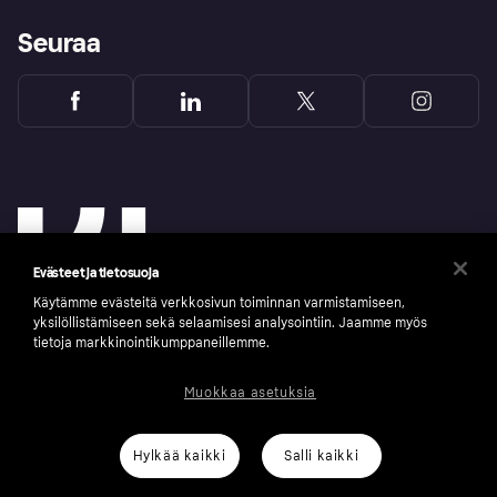
Seuraa
Evästeet ja tietosuoja
Käytämme evästeitä verkkosivun toiminnan varmistamiseen,
yksilöllistämiseen sekä selaamisesi analysointiin. Jaamme myös
tietoja markkinointikumppaneillemme.
Copyright © 2005-2026 Klarna Bank AB (publ). Headquarters: Stockholm, Sweden. All
Muokkaa asetuksia
rights reserved. Klarna Bank AB (publ). Sveavägen 46, 111 34 Stockholm. Organization
number: 556737-0431
Klarnan evästeseloste
Klarna.com
Hylkää kaikki
Salli kaikki