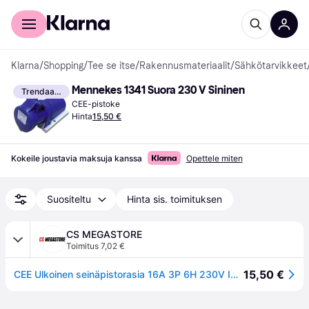
Kuluttajille
Yrityksille
Klarna
/
Shopping
/
Tee se itse
/
Rakennusmateriaalit
/
Sähkötarvikkeet
Mennekes 1341 Suora 230 V Sininen
Trendaava
CEE-pistoke
Hinta
15,50 €
Kokeile joustavia maksuja kanssa
Opettele miten
Suositeltu
Hinta sis. toimituksen
CS MEGASTORE
Toimitus 7,02 €
15,50 €
CEE Ulkoinen seinäpistorasia 16A 3P 6H 230V IP44 ruuvitonta laippaa vasten