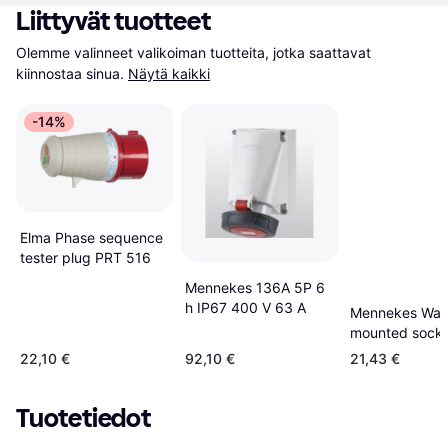
Liittyvät tuotteet
Olemme valinneet valikoiman tuotteita, jotka saattavat 
kiinnostaa sinua.
Näytä kaikki
-14%
Elma Phase sequence
tester plug PRT 516
Mennekes 136A 5P 6
h IP67 400 V 63 A
Mennekes Wall
mounted socke
TwinCONTACT
22,10 €
92,10 €
21,43 €
Tuotetiedot