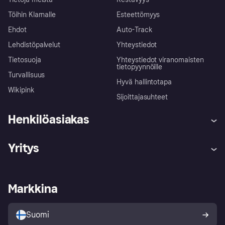
Töihin Klarnalle
Esteettömyys
Ehdot
Auto-Track
Lehdistöpalvelut
Yhteystiedot
Tietosuoja
Yhteystiedot viranomaisten
tietopyynnöille
Turvallisuus
Hyvä hallintotapa
Wikipink
Sijoittajasuhteet
Henkilöasiakas
Ohje
Reklamaatiot
Yritys
Kirjaudu sisään
Shoppaile turvallisesti Klarnalla
Kauppiastuki
Kehittäjät
Klarna app
Yksityisyysasetukset
Kirjaudu sisään yrityksenä
Operatiivinen tila
Markkina
Tutustu kauppoihin
Peruutusoikeutesi
Myy Klarnalla
Kumppanit ja integraatiot
Ostajan turva
Suomi