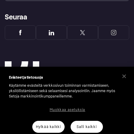
Seuraa
Evästeet ja tietosuoja
Käytämme evästeitä verkkosivun toiminnan varmistamiseen,
yksilöllistämiseen sekä selaamisesi analysointiin. Jaamme myös
tietoja markkinointikumppaneillemme.
Copyright © 2005-2026 Klarna Bank AB (publ). Headquarters: Stockholm, Sweden. All
Muokkaa asetuksia
rights reserved. Klarna Bank AB (publ). Sveavägen 46, 111 34 Stockholm. Organization
number: 556737-0431
Klarnan evästeseloste
Klarna.com
Hylkää kaikki
Salli kaikki