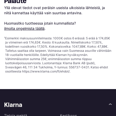
Palaute
Yllä olevat tiedot ovat peräisin useista ulkoisista lähteistä, ja 
niitä kannattaa käyttää vain suuntaa antavina.

Huomasitko tuotteessa jotain kummallista? 
ilmoita ongelmista täällä
.
¹
Esimerkki maksusuunnitelmasta: 1000€ ostos 6 erässä: 5 erää à 174,65€
ja viimeinen erä 174,63€. Kesto: 6 kuukautta. Nimelliskorko 17,50%,
todellinen vuosikorko 17,50%. Kokonaisvelka: 1047,88€. Korko: 47,88€.
Talletus saattaa olla tarpeen. Voimassa vain Suomessa asuville vähintään
18-vuotiaille henkilöille. Edellyttää Klarnan hyväksynnän.
Vähimmäisoston summa 25€; enimmäisoston summa riippuu
luottokelpoisuusarviosta. Luotonantaja: Klarna Bank AB (publ),
Sveavägen 46, 111 34 Tukholma, Y-tunnus: 556737-0431. Katso ehdot
osoitteesta
https://www.klarna.com/fi/ehdot/
.
Klarna
Tietoja meistä
Kestävyys