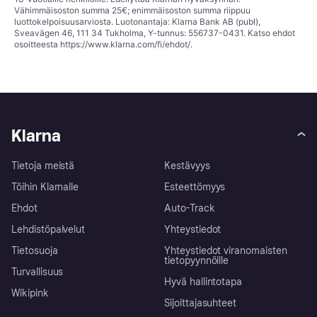
Vähimmäisoston summa 25€; enimmäisoston summa riippuu
luottokelpoisuusarviosta. Luotonantaja: Klarna Bank AB (publ),
Sveavägen 46, 111 34 Tukholma, Y-tunnus: 556737-0431. Katso ehdot
osoitteesta
https://www.klarna.com/fi/ehdot/
.
Klarna
Tietoja meistä
Kestävyys
Töihin Klarnalle
Esteettömyys
Ehdot
Auto-Track
Lehdistöpalvelut
Yhteystiedot
Tietosuoja
Yhteystiedot viranomaisten
tietopyynnöille
Turvallisuus
Hyvä hallintotapa
Wikipink
Sijoittajasuhteet