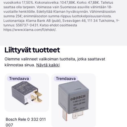
vuosikorko 17,50%. Kokonaisvelka: 1047,88€. Korko: 47,88€. Talletus
saattaa olla tarpeen. Voimassa vain Suomessa asuville vähintään 18-
vuotiaille henkilöille. Edellyttää Klarnan hyväksynnän. Vähimmäisoston
summa 25€; enimmäisoston summa riippuu luottokelpoisuusarviosta.
Luotonantaja: Klarna Bank AB (publ), Sveavägen 46, 111 34 Tukholma, Y-
tunnus: 556737-0431. Katso ehdot osoitteesta
https://www.klarna.com/fi/ehdot/
.
Liittyvät tuotteet
Olemme valinneet valikoiman tuotteita, jotka saattavat 
kiinnostaa sinua.
Näytä kaikki
Trendaava
Trendaava
Bosch Rele 0 332 011
007