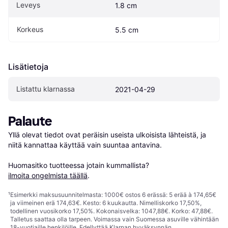
Leveys
1.8 cm
Korkeus
5.5 cm
Lisätietoja
Listattu klarnassa
2021-04-29
Palaute
Yllä olevat tiedot ovat peräisin useista ulkoisista lähteistä, ja 
niitä kannattaa käyttää vain suuntaa antavina.

Huomasitko tuotteessa jotain kummallista? 
ilmoita ongelmista täällä
.
¹
Esimerkki maksusuunnitelmasta: 1000€ ostos 6 erässä: 5 erää à 174,65€
ja viimeinen erä 174,63€. Kesto: 6 kuukautta. Nimelliskorko 17,50%,
todellinen vuosikorko 17,50%. Kokonaisvelka: 1047,88€. Korko: 47,88€.
Talletus saattaa olla tarpeen. Voimassa vain Suomessa asuville vähintään
18-vuotiaille henkilöille. Edellyttää Klarnan hyväksynnän.