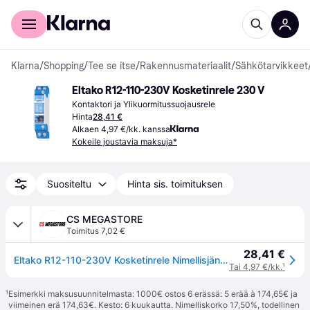
Kuluttajille
Yrityksille
Klarna
/
Shopping
/
Tee se itse
/
Rakennusmateriaalit
/
Sähkötarvikkeet
Eltako R12-110-230V Kosketinrele 230 V
Kontaktori ja Ylikuormitussuojausrele
Hinta
28,41 €
Alkaen 4,97 €/kk. kanssa
Kokeile joustavia maksuja*
Suositeltu
Hinta sis. toimituksen
CS MEGASTORE
Toimitus 7,02 €
28,41 €
Eltako R12-110-230V Kosketinrele Nimellisjännite: 230 V Katkaisuvirta (max.): 16 A 1 x katkaisukosketin, 1 x avauskosketin 1 kpl 1 kpl
Tai 4,97 €/kk.
¹
¹
Esimerkki maksusuunnitelmasta: 1000€ ostos 6 erässä: 5 erää à 174,65€ ja
viimeinen erä 174,63€. Kesto: 6 kuukautta. Nimelliskorko 17,50%, todellinen