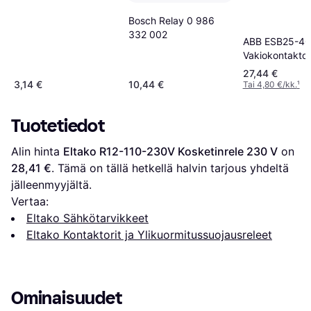
Bosch Relay 0 986
332 002
ABB ESB25-4
Vakiokontaktor
27,44 €
3,14 €
10,44 €
Tai 4,80 €/kk.
¹
Tuotetiedot
Alin hinta 
Eltako R12-110-230V Kosketinrele 230 V
 on 
28,41 €
. Tämä on tällä hetkellä halvin tarjous yhdeltä 
jälleenmyyjältä.
Vertaa:
Eltako Sähkötarvikkeet
Eltako Kontaktorit ja Ylikuormitussuojausreleet
Ominaisuudet