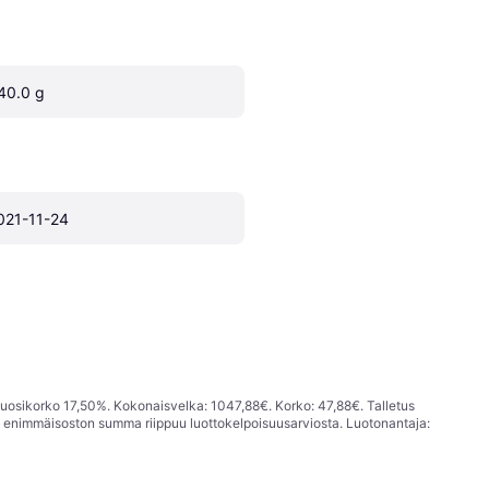
40.0 g
021-11-24
vuosikorko 17,50%. Kokonaisvelka: 1047,88€. Korko: 47,88€. Talletus
; enimmäisoston summa riippuu luottokelpoisuusarviosta. Luotonantaja: