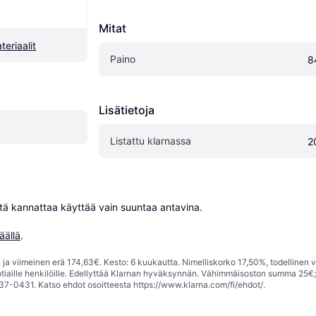
Mitat
eriaalit
Paino
8
Lisätietoja
Listattu klarnassa
2
niitä kannattaa käyttää vain suuntaa antavina.

äällä
.
ja viimeinen erä 174,63€. Kesto: 6 kuukautta. Nimelliskorko 17,50%, todellinen 
tiaille henkilöille. Edellyttää Klarnan hyväksynnän. Vähimmäisoston summa 25€
37-0431. Katso ehdot osoitteesta
https://www.klarna.com/fi/ehdot/
.