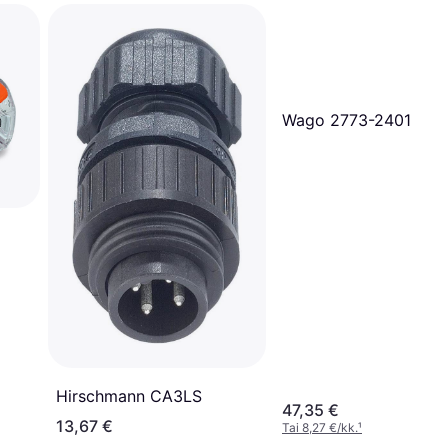
Wago 2773-2401
Hirschmann CA3LS
47,35 €
13,67 €
Tai 8,27 €/kk.
¹