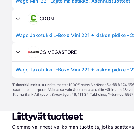
Wago Mini 221 Lajitelmalaatikko, Asennustuotteet
CDON
CS MEGASTORE
¹
Esimerkki maksusuunnitelmasta: 1000€ ostos 6 erässä: 5 erää à 174,65€ 
saattaa olla tarpeen. Voimassa vain Suomessa asuville vähintään 18-vuo
Klarna Bank AB (publ), Sveavägen 46, 111 34 Tukholma, Y-tunnus: 5567
Liittyvät tuotteet
Olemme valinneet valikoiman tuotteita, jotka saattavat