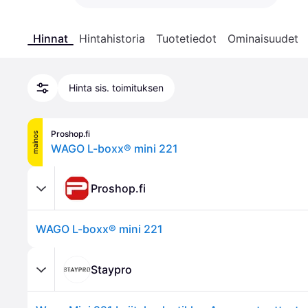
Hinnat
Hintahistoria
Tuotetiedot
Ominaisuudet
Hinta sis. toimituksen
Proshop.fi
mainos
WAGO L-boxx® mini 221
Proshop.fi
WAGO L-boxx® mini 221
Staypro