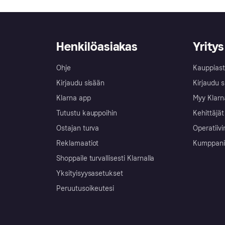
Henkilöasiakas
Yritys
Ohje
Kauppiast
Kirjaudu sisään
Kirjaudu s
Klarna app
Myy Klarn
Tutustu kauppoihin
Kehittäjät
Ostajan turva
Operatiivi
Reklamaatiot
Kumppanit 
Shoppaile turvallisesti Klarnalla
Yksityisyysasetukset
Peruutusoikeutesi