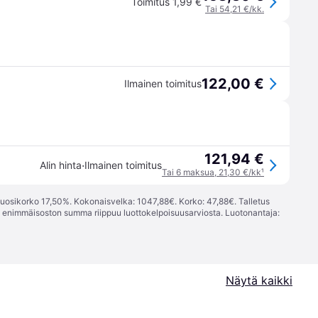
Toimitus 1,99 €
Tai 54,21 €/kk.
122,00 €
Ilmainen toimitus
121,94 €
·
Alin hinta
Ilmainen toimitus
Tai 6 maksua, 21,30 €/kk
¹
vuosikorko 17,50%. Kokonaisvelka: 1047,88€. Korko: 47,88€. Talletus
; enimmäisoston summa riippuu luottokelpoisuusarviosta. Luotonantaja:
Näytä kaikki