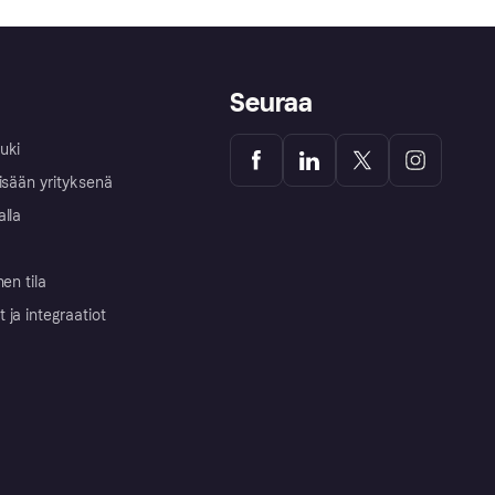
Seuraa
uki
isään yrityksenä
alla
nen tila
ja integraatiot