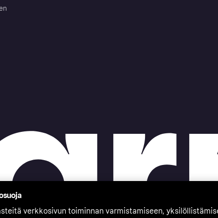
ten
tosuoja
teitä verkkosivun toiminnan varmistamiseen, yksilöllistämi