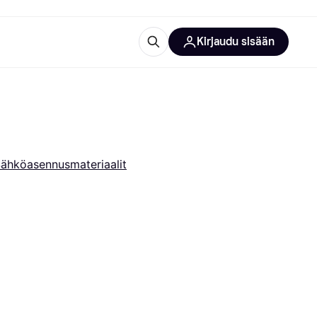
Kirjaudu sisään
totarvikkeet
rna?
ähköasennusmateriaalit
 kategoriat