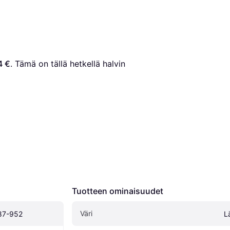
4 €
. Tämä on tällä hetkellä halvin 
Tuotteen ominaisuudet
Väri
87-952
L