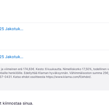
Wago Jakotukki L-Boxx Mini 221 + kiskon pidike - 225 Jakotukki + 4 kiskon pidike
Wago Jakotukki L-Boxx Mini 221 + kiskon pidike - 225 Jakotukki + 4 kiskon pidike
ja viimeinen erä 174,63€. Kesto: 6 kuukautta. Nimelliskorko 17,50%, todellinen 
tiaille henkilöille. Edellyttää Klarnan hyväksynnän. Vähimmäisoston summa 25€
37-0431. Katso ehdot osoitteesta
https://www.klarna.com/fi/ehdot/
.
 kiinnostaa sinua.