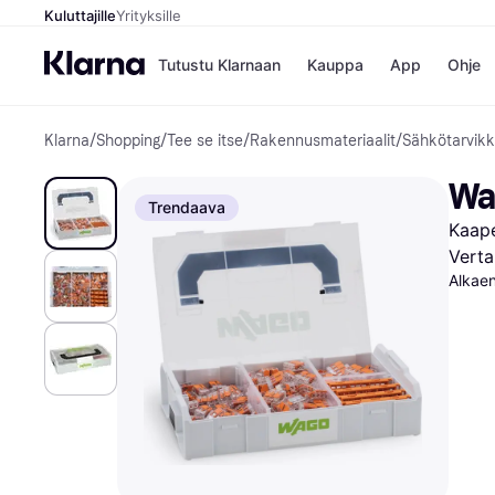
Kuluttajille
Yrityksille
Tutustu Klarnaan
Kauppa
App
Ohje
Klarna
/
Shopping
/
Tee se itse
/
Rakennusmateriaalit
/
Sähkötarvikk
Kaupat
Ma
Booking.
Mak
Wa
Gigantti
Mak
Trendaava
H&M
Mak
Kaapel
Peten Koi
kul
Wolt
Mak
Verta
Rah
Alkae
Mob
Kauppahakem