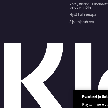
Yhteystiedot viranomais
tietopyynnöille
Hyvä hallintotapa
Sijoittajasuhteet
Evästeet ja tie
Käytämme eväs