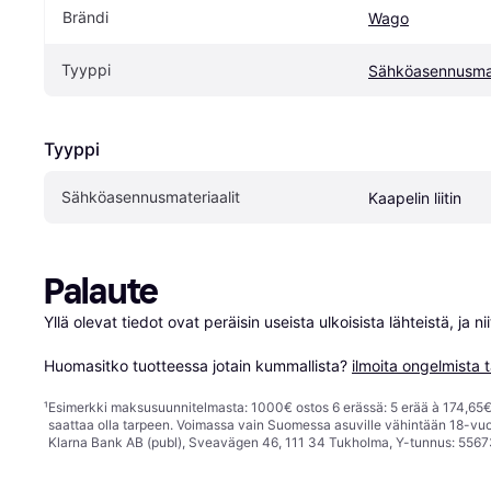
Brändi
Wago
Tyyppi
Sähköasennusmat
Tyyppi
Sähköasennusmateriaalit
Kaapelin liitin
Palaute
Yllä olevat tiedot ovat peräisin useista ulkoisista lähteistä, ja 
Huomasitko tuotteessa jotain kummallista? 
ilmoita ongelmista t
¹
Esimerkki maksusuunnitelmasta: 1000€ ostos 6 erässä: 5 erää à 174,65€ 
saattaa olla tarpeen. Voimassa vain Suomessa asuville vähintään 18-vuo
Klarna Bank AB (publ), Sveavägen 46, 111 34 Tukholma, Y-tunnus: 5567