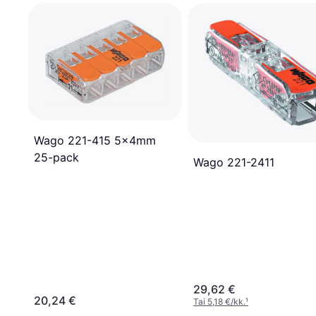
Wago 221-415 5x4mm
25-pack
Wago 221-2411
29,62 €
20,24 €
Tai 5,18 €/kk.
¹