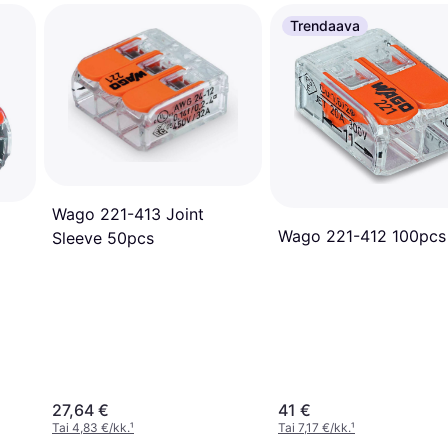
Trendaava
Wago 221-413 Joint
Wago 221-412 100pcs
Sleeve 50pcs
27,64 €
41 €
Tai 4,83 €/kk.
¹
Tai 7,17 €/kk.
¹