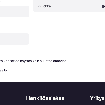
c
IP-luokka
I
niitä kannattaa käyttää vain suuntaa antavina.

äällä
.
Henkilöasiakas
Yritys