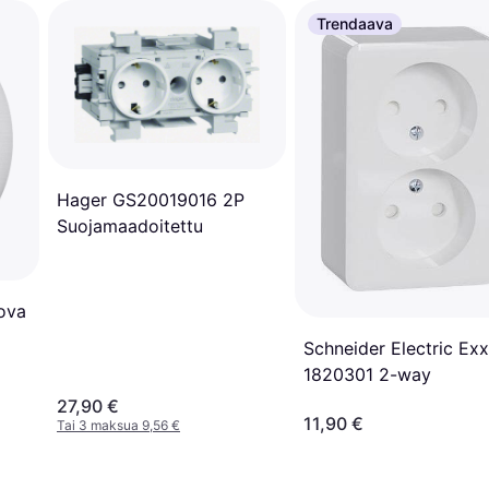
Trendaava
Hager GS20019016 2P
Suojamaadoitettu
nova
Schneider Electric Ex
nen
1820301 2-way
27,90 €
11,90 €
Tai 3 maksua 9,56 €