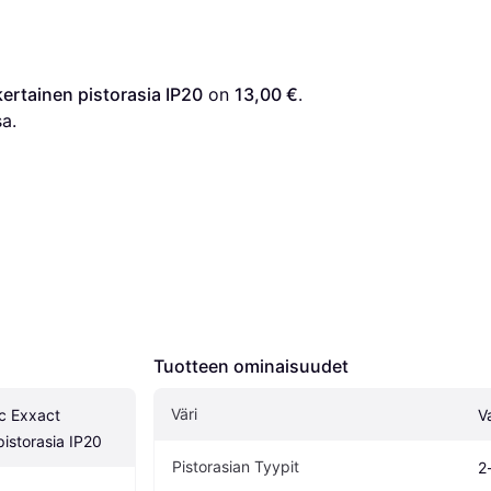
ertainen pistorasia IP20
 on 
13,00 €
. 
a.
Tuotteen ominaisuudet
Väri
c Exxact 
V
pistorasia IP20
Pistorasian Tyypit
2