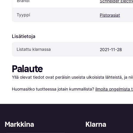
Brändi
Schneider Electri
Tyyppi
Pistorasiat
Lisätietoja
Listattu klarnassa
2021-11-28
Palaute
Yllä olevat tiedot ovat peräisin useista ulkoisista lähteistä, ja 
Huomasitko tuotteessa jotain kummallista? 
ilmoita ongelmista t
Markkina
Klarna