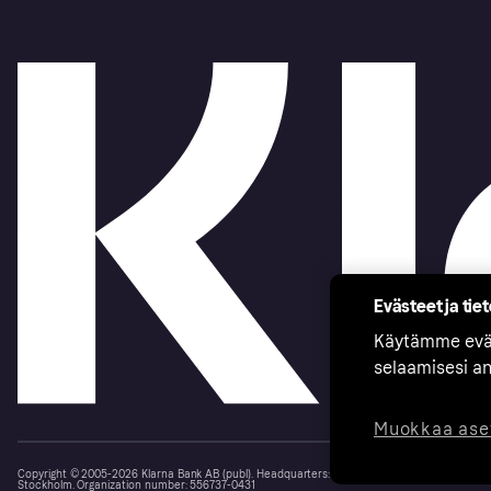
Evästeet ja tie
Käytämme eväs
selaamisesi a
Muokkaa ase
Copyright © 2005-2026 Klarna Bank AB (publ). Headquarters: Stockholm, Sweden. All rights r
Stockholm. Organization number: 556737-0431