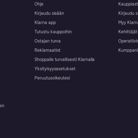
Ohje
Kauppiast
Kirjaudu sisään
Kirjaudu s
Klarna app
Myy Klarn
Tutustu kauppoihin
Kehittäjät
Ostajan turva
Operatiivi
Reklamaatiot
Kumppanit 
Shoppaile turvallisesti Klarnalla
Yksityisyysasetukset
Peruutusoikeutesi
ten