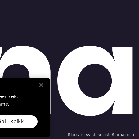
seen sekä
mme.
Salli kaikki
Klarnan evästeseloste
Klarna.com