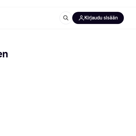
Kirjaudu sisään
totarvikkeet
rna?
n 
 kategoriat