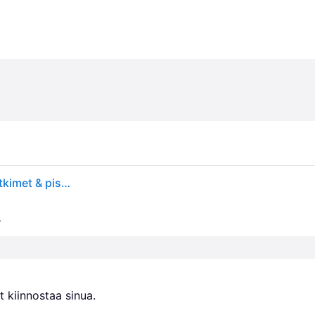
Schneider Electric Exxact Pistorasia 2-tie, 250 V, Kytkimet & pistorasiat
.
 kiinnostaa sinua.