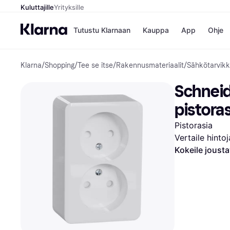
Kuluttajille
Yrityksille
Tutustu Klarnaan
Kauppa
App
Ohje
Klarna
/
Shopping
/
Tee se itse
/
Rakennusmateriaalit
/
Sähkötarvikk
Kaupat
Ma
Booking.
Mak
Schneid
Gigantti
Mak
H&M
Mak
pistoras
Peten Koi
kul
Wolt
Mak
Pistorasia
Rah
Vertaile hinto
Mob
Kokeile joust
Kauppahakem