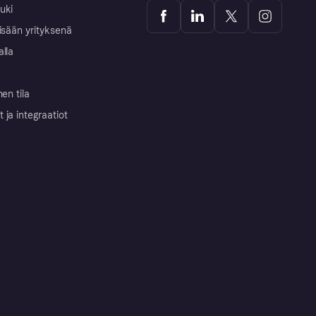
uki
isään yrityksenä
alla
nen tila
ja integraatiot