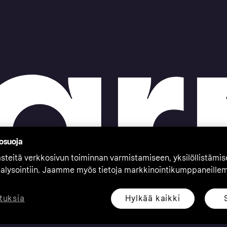
tosuoja
teitä verkkosivun toiminnan varmistamiseen, yksilöllistämi
nalysointiin. Jaamme myös tietoja markkinointikumppaneille
Hylkää kaikki
tuksia
eserved. Klarna Bank AB (publ). Sveavägen 46, 111 34