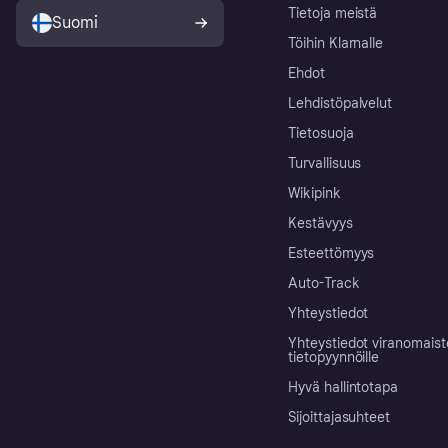
Tietoja meistä
Suomi
Töihin Klarnalle
Ehdot
Lehdistöpalvelut
Tietosuoja
Turvallisuus
Wikipink
Kestävyys
Esteettömyys
Auto-Track
Yhteystiedot
Yhteystiedot viranomais
tietopyynnöille
Hyvä hallintotapa
Sijoittajasuhteet