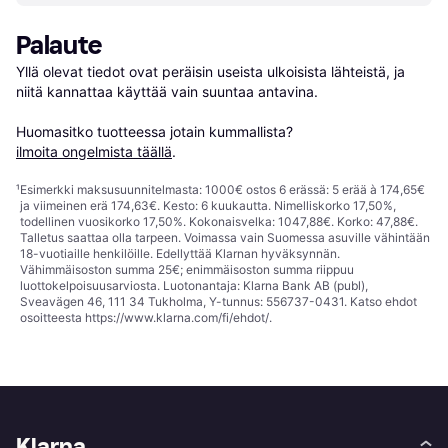
Palaute
Yllä olevat tiedot ovat peräisin useista ulkoisista lähteistä, ja 
niitä kannattaa käyttää vain suuntaa antavina.

Huomasitko tuotteessa jotain kummallista? 
ilmoita ongelmista täällä
.
¹
Esimerkki maksusuunnitelmasta: 1000€ ostos 6 erässä: 5 erää à 174,65€
ja viimeinen erä 174,63€. Kesto: 6 kuukautta. Nimelliskorko 17,50%,
todellinen vuosikorko 17,50%. Kokonaisvelka: 1047,88€. Korko: 47,88€.
Talletus saattaa olla tarpeen. Voimassa vain Suomessa asuville vähintään
18-vuotiaille henkilöille. Edellyttää Klarnan hyväksynnän.
Vähimmäisoston summa 25€; enimmäisoston summa riippuu
luottokelpoisuusarviosta. Luotonantaja: Klarna Bank AB (publ),
Sveavägen 46, 111 34 Tukholma, Y-tunnus: 556737-0431. Katso ehdot
osoitteesta
https://www.klarna.com/fi/ehdot/
.
Klarna