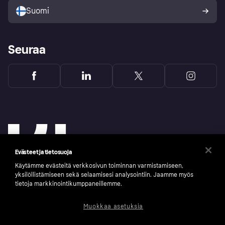
Suomi
Seuraa
Evästeet ja tietosuoja
Käytämme evästeitä verkkosivun toiminnan varmistamiseen,
yksilöllistämiseen sekä selaamisesi analysointiin. Jaamme myös
tietoja markkinointikumppaneillemme.
Copyright © 2005-2026 Klarna Bank AB (publ). Headquarters: Stockholm, Sweden. All
Muokkaa asetuksia
rights reserved. Klarna Bank AB (publ). Sveavägen 46, 111 34 Stockholm. Organization
number: 556737-0431