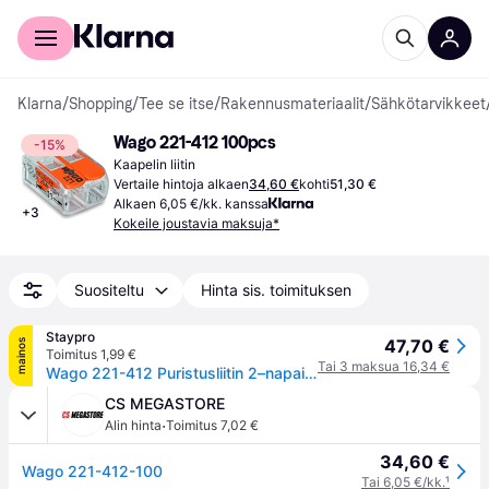
Kuluttajille
Yrityksille
Klarna
/
Shopping
/
Tee se itse
/
Rakennusmateriaalit
/
Sähkötarvikkeet
Wago 221-412 100pcs
-15%
Kaapelin liitin
Vertaile hintoja alkaen
34,60 €
kohti
51,30 €
Alkaen 6,05 €/kk. kanssa
+
3
Kokeile joustavia maksuja*
Suositeltu
Hinta sis. toimituksen
Staypro
47,70 €
mainos
Toimitus 1,99 €
Tai 3 maksua 16,34 €
Wago 221-412 Puristusliitin 2–napainen, 100 kpl, Asennustuotteet
CS MEGASTORE
·
Alin hinta
Toimitus 7,02 €
34,60 €
Wago 221-412-100
Tai 6,05 €/kk.
¹