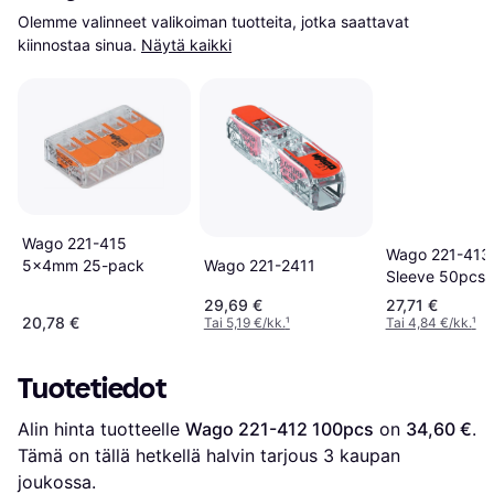
Olemme valinneet valikoiman tuotteita, jotka saattavat 
kiinnostaa sinua.
Näytä kaikki
Wago 221-415
Wago 221-413 
Wago 221-2411
5x4mm 25-pack
Sleeve 50pcs
29,69 €
27,71 €
20,78 €
Tai 5,19 €/kk.
¹
Tai 4,84 €/kk.
¹
Tuotetiedot
Alin hinta tuotteelle 
Wago 221-412 100pcs
 on 
34,60 €
. 
Tämä on tällä hetkellä halvin tarjous 
3
 kaupan 
joukossa.