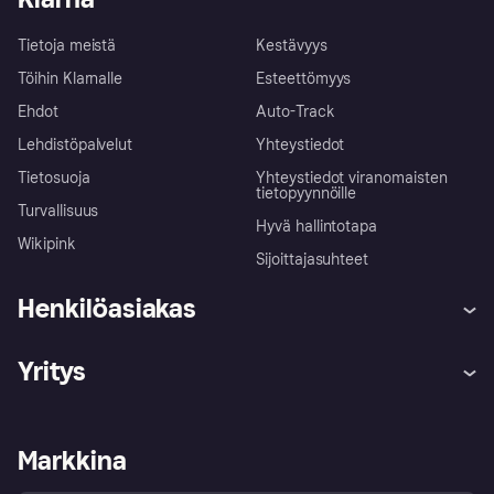
Tietoja meistä
Kestävyys
Töihin Klarnalle
Esteettömyys
Ehdot
Auto-Track
Lehdistöpalvelut
Yhteystiedot
Tietosuoja
Yhteystiedot viranomaisten
tietopyynnöille
Turvallisuus
Hyvä hallintotapa
Wikipink
Sijoittajasuhteet
Henkilöasiakas
Ohje
Reklamaatiot
Yritys
Kirjaudu sisään
Shoppaile turvallisesti Klarnalla
Kauppiastuki
Kehittäjät
Klarna app
Yksityisyysasetukset
Kirjaudu sisään yrityksenä
Operatiivinen tila
Markkina
Tutustu kauppoihin
Peruutusoikeutesi
Myy Klarnalla
Kumppanit ja integraatiot
Ostajan turva