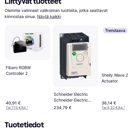
Liittyvät tuotteet
Olemme valinneet valikoiman tuotteita, jotka saattavat 
kiinnostaa sinua.
Näytä kaikki
Trendaava
Fibaro RGBW
Controller 2
Shelly Wave 2
Actuator
Schneider Electric
Schneider Electric
40,91 €
36,14 €
ATV12 0.37kW 240V
234,79 €
Tai 7,15 €/kk.
¹
Tai 6,32 €/kk.
¹
Tuotetiedot