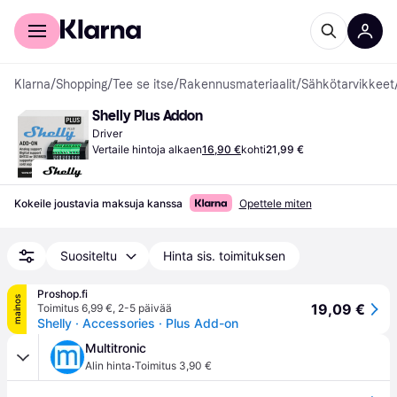
Kuluttajille
Yrityksille
Klarna
/
Shopping
/
Tee se itse
/
Rakennusmateriaalit
/
Sähkötarvikkeet
Shelly Plus Addon
Driver
Vertaile hintoja alkaen
16,90 €
kohti
21,99 €
Kokeile joustavia maksuja kanssa
Opettele miten
Suositeltu
Hinta sis. toimituksen
Proshop.fi
mainos
19,09 €
Toimitus 6,99 €
,
2-5 päivää
Shelly · Accessories · Plus Add-on
Multitronic
·
Alin hinta
Toimitus 3,90 €