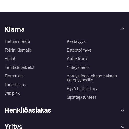
Klarna
Tietoja meistä
Kestävyys
Töihin Klarnalle
Esteettömyys
Ehdot
Auto-Track
Lehdistöpalvelut
Yhteystiedot
Tietosuoja
Yhteystiedot viranomaisten
tietopyynnöille
Turvallisuus
Hyvä hallintotapa
Wikipink
Sijoittajasuhteet
Henkilöasiakas
Ohje
Reklamaatiot
Yritys