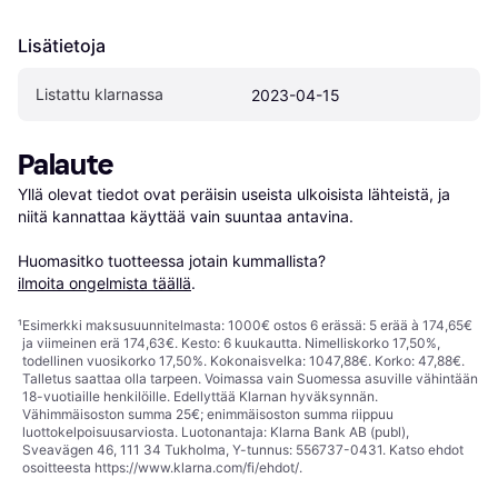
Lisätietoja
Listattu klarnassa
2023-04-15
Palaute
Yllä olevat tiedot ovat peräisin useista ulkoisista lähteistä, ja 
niitä kannattaa käyttää vain suuntaa antavina.

Huomasitko tuotteessa jotain kummallista? 
ilmoita ongelmista täällä
.
¹
Esimerkki maksusuunnitelmasta: 1000€ ostos 6 erässä: 5 erää à 174,65€
ja viimeinen erä 174,63€. Kesto: 6 kuukautta. Nimelliskorko 17,50%,
todellinen vuosikorko 17,50%. Kokonaisvelka: 1047,88€. Korko: 47,88€.
Talletus saattaa olla tarpeen. Voimassa vain Suomessa asuville vähintään
18-vuotiaille henkilöille. Edellyttää Klarnan hyväksynnän.
Vähimmäisoston summa 25€; enimmäisoston summa riippuu
luottokelpoisuusarviosta. Luotonantaja: Klarna Bank AB (publ),
Sveavägen 46, 111 34 Tukholma, Y-tunnus: 556737-0431. Katso ehdot
osoitteesta
https://www.klarna.com/fi/ehdot/
.