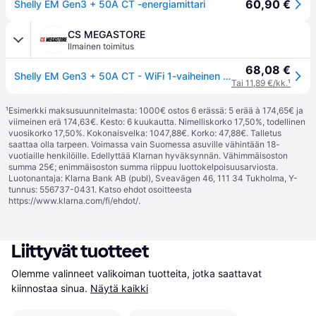
60,90 €
Shelly EM Gen3 + 50A CT -energiamittari
CS MEGASTORE
Ilmainen toimitus
68,08 €
Shelly EM Gen3 + 50A CT - WiFi 1-vaiheinen energiamittari, 50A
Tai 11,89 €/kk.
¹
¹
Esimerkki maksusuunnitelmasta: 1000€ ostos 6 erässä: 5 erää à 174,65€ ja
viimeinen erä 174,63€. Kesto: 6 kuukautta. Nimelliskorko 17,50%, todellinen
vuosikorko 17,50%. Kokonaisvelka: 1047,88€. Korko: 47,88€. Talletus
saattaa olla tarpeen. Voimassa vain Suomessa asuville vähintään 18-
vuotiaille henkilöille. Edellyttää Klarnan hyväksynnän. Vähimmäisoston
summa 25€; enimmäisoston summa riippuu luottokelpoisuusarviosta.
Luotonantaja: Klarna Bank AB (publ), Sveavägen 46, 111 34 Tukholma, Y-
tunnus: 556737-0431. Katso ehdot osoitteesta
https://www.klarna.com/fi/ehdot/
.
Liittyvät tuotteet
Olemme valinneet valikoiman tuotteita, jotka saattavat 
kiinnostaa sinua.
Näytä kaikki