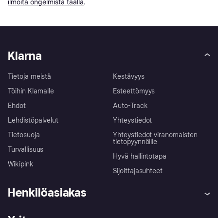
ilmoita ongelmista täällä
.
Klarna
Tietoja meistä
Kestävyys
Töihin Klarnalle
Esteettömyys
Ehdot
Auto-Track
Lehdistöpalvelut
Yhteystiedot
Tietosuoja
Yhteystiedot viranomaisten
tietopyynnöille
Turvallisuus
Hyvä hallintotapa
Wikipink
Sijoittajasuhteet
Henkilöasiakas
Ohje
Reklamaatiot