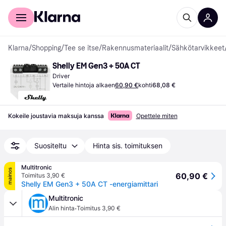
Kuluttajille
Yrityksille
Klarna
/
Shopping
/
Tee se itse
/
Rakennusmateriaalit
/
Sähkötarvikkeet
Shelly EM Gen3 + 50A CT
Driver
Vertaile hintoja alkaen
60,90 €
kohti
68,08 €
Kokeile joustavia maksuja kanssa
Opettele miten
Suositeltu
Hinta sis. toimituksen
Multitronic
mainos
60,90 €
Toimitus 3,90 €
Shelly EM Gen3 + 50A CT -energiamittari
Multitronic
·
Alin hinta
Toimitus 3,90 €