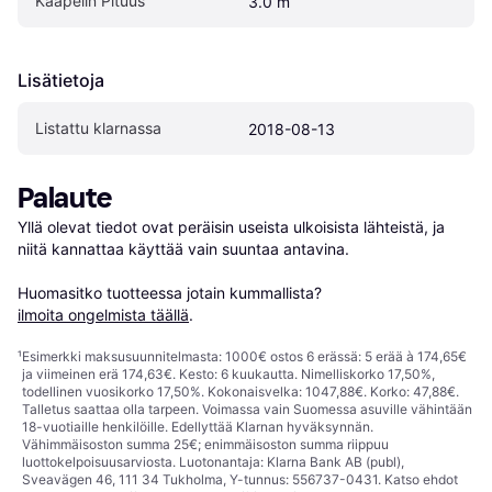
Kaapelin Pituus
3.0 m
Lisätietoja
Listattu klarnassa
2018-08-13
Palaute
Yllä olevat tiedot ovat peräisin useista ulkoisista lähteistä, ja 
niitä kannattaa käyttää vain suuntaa antavina.

Huomasitko tuotteessa jotain kummallista? 
ilmoita ongelmista täällä
.
¹
Esimerkki maksusuunnitelmasta: 1000€ ostos 6 erässä: 5 erää à 174,65€
ja viimeinen erä 174,63€. Kesto: 6 kuukautta. Nimelliskorko 17,50%,
todellinen vuosikorko 17,50%. Kokonaisvelka: 1047,88€. Korko: 47,88€.
Talletus saattaa olla tarpeen. Voimassa vain Suomessa asuville vähintään
18-vuotiaille henkilöille. Edellyttää Klarnan hyväksynnän.
Vähimmäisoston summa 25€; enimmäisoston summa riippuu
luottokelpoisuusarviosta. Luotonantaja: Klarna Bank AB (publ),
Sveavägen 46, 111 34 Tukholma, Y-tunnus: 556737-0431. Katso ehdot