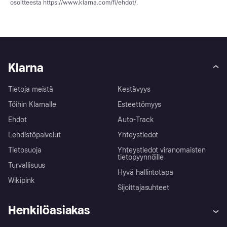
osoitteesta
https://www.klarna.com/fi/ehdot/
.
Klarna
Tietoja meistä
Kestävyys
Töihin Klarnalle
Esteettömyys
Ehdot
Auto-Track
Lehdistöpalvelut
Yhteystiedot
Tietosuoja
Yhteystiedot viranomaisten
tietopyynnöille
Turvallisuus
Hyvä hallintotapa
Wikipink
Sijoittajasuhteet
Henkilöasiakas