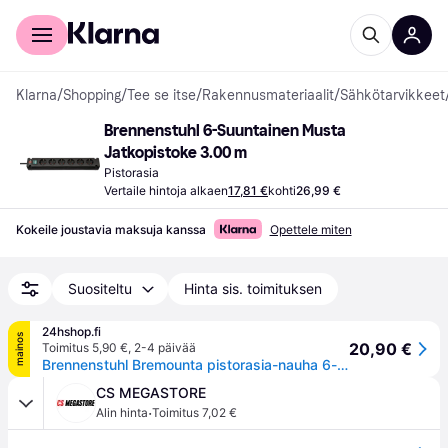
Kuluttajille
Yrityksille
Klarna
/
Shopping
/
Tee se itse
/
Rakennusmateriaalit
/
Sähkötarvikkeet
Brennenstuhl 6-Suuntainen Musta 
Jatkopistoke 3.00 m
Pistorasia
Vertaile hintoja alkaen
17,81 €
kohti
26,99 €
Kokeile joustavia maksuja kanssa
Opettele miten
Suositeltu
Hinta sis. toimituksen
24hshop.fi
mainos
20,90 €
Toimitus 5,90 €
,
2-4 päivää
Brennenstuhl Bremounta pistorasia-nauha 6-way musta 3m
CS MEGASTORE
·
Alin hinta
Toimitus 7,02 €