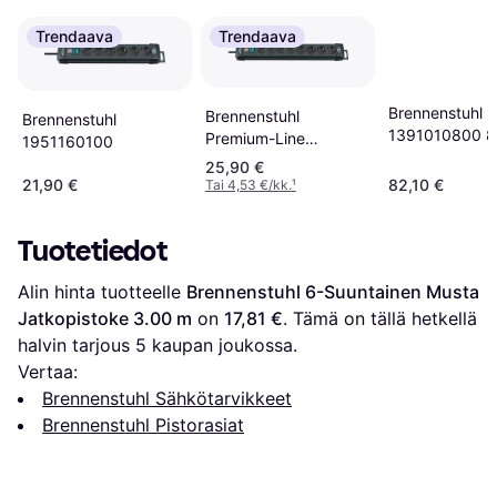
Trendaava
Trendaava
Brennenstuhl
Brennenstuhl
Brennenstuhl
1391010800 8
Premium-Line
1951160100
3m
1951180100 8-way
25,90 €
3m
21,90 €
82,10 €
Tai 4,53 €/kk.
¹
Tuotetiedot
Alin hinta tuotteelle 
Brennenstuhl 6-Suuntainen Musta 
Jatkopistoke 3.00 m
 on 
17,81 €
. Tämä on tällä hetkellä 
halvin tarjous 
5
 kaupan joukossa.
Vertaa:
Brennenstuhl Sähkötarvikkeet
Brennenstuhl Pistorasiat