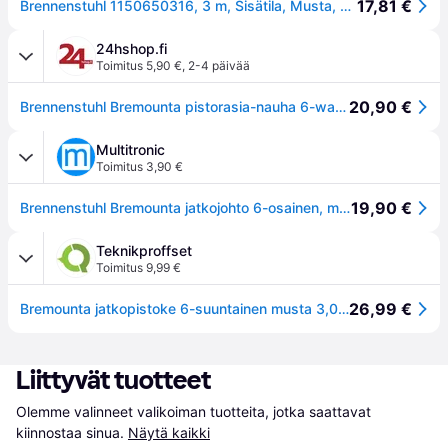
17,81 €
Brennenstuhl 1150650316, 3 m, Sisätila, Musta, 6 AC-pistorasia(a), 400 mm, 350 mm
24hshop.fi
Toimitus 5,90 €
,
2-4 päivää
20,90 €
Brennenstuhl Bremounta pistorasia-nauha 6-way musta 3m
Multitronic
Toimitus 3,90 €
19,90 €
Brennenstuhl Bremounta jatkojohto 6-osainen, musta, 3 m, H05VV-F 3G1.5
Teknikproffset
Toimitus 9,99 €
26,99 €
Bremounta jatkopistoke 6-suuntainen musta 3,00 m H05VV-F 3G1.5
Liittyvät tuotteet
Olemme valinneet valikoiman tuotteita, jotka saattavat 
kiinnostaa sinua.
Näytä kaikki