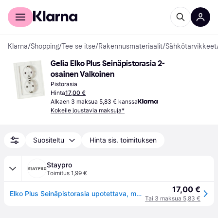
Kuluttajille
Yrityksille
Klarna
/
Shopping
/
Tee se itse
/
Rakennusmateriaalit
/
Sähkötarvikkeet
Gelia Elko Plus Seinäpistorasia 2-
osainen Valkoinen
Pistorasia
Hinta
17,00 €
Alkaen 3 maksua 5,83 € kanssa
Kokeile joustavia maksuja*
Suositeltu
Hinta sis. toimituksen
Staypro
Toimitus 1,99 €
17,00 €
Elko Plus Seinäpistorasia upotettava, maadoitettu, 2-osainen valkoinen, Kytkimet & pistorasiat
Tai 3 maksua 5,83 €