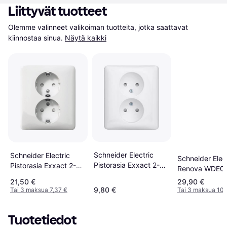
Liittyvät tuotteet
Olemme valinneet valikoiman tuotteita, jotka saattavat 
kiinnostaa sinua.
Näytä kaikki
Schneider Electric
Schneider Electric
Schneider Elect
Pistorasia Exxact 2-
Pistorasia Exxact 2-
Renova WDE0
osainen
osainen
Seinäpistorasia
21,50 €
29,90 €
osainen
9,80 €
Tai 3 maksua 7,37 €
Tai 3 maksua 10,
Tuotetiedot