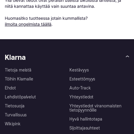
Yllä olevat tiedot ovat peräisin useista ulkoisista lähteistä, ja 
niitä kannattaa käyttää vain suuntaa antavina.

Huomasitko tuotteessa jotain kummallista? 
ilmoita ongelmista täällä
.
Klarna
Tietoja meistä
Kestävyys
Töihin Klarnalle
Esteettömyys
Ehdot
Auto-Track
Lehdistöpalvelut
Yhteystiedot
Tietosuoja
Yhteystiedot viranomaisten
tietopyynnöille
Turvallisuus
Hyvä hallintotapa
Wikipink
Sijoittajasuhteet