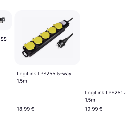
ÜSS
e 2m
LogiLink LPS255 5-way
1.5m
LogiLink LPS251 4-w
1.5m
18,99 €
19,99 €