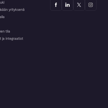
uki
isään yrityksenä
alla
nen tila
ja integraatiot