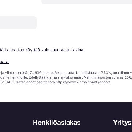
niitä kannattaa käyttää vain suuntaa antavina.

äällä
.
ja viimeinen erä 174,63€. Kesto: 6 kuukautta. Nimelliskorko 17,50%, todellinen 
tiaille henkilöille. Edellyttää Klarnan hyväksynnän. Vähimmäisoston summa 25€
37-0431. Katso ehdot osoitteesta
https://www.klarna.com/fi/ehdot/
.
Henkilöasiakas
Yritys