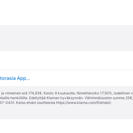
Eve Energia Strip - Yhdistetty kolmipistokkeinen pistorasia Apple HomeKitille
ja viimeinen erä 174,63€. Kesto: 6 kuukautta. Nimelliskorko 17,50%, todellinen 
tiaille henkilöille. Edellyttää Klarnan hyväksynnän. Vähimmäisoston summa 25€
37-0431. Katso ehdot osoitteesta
https://www.klarna.com/fi/ehdot/
.