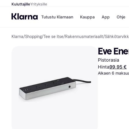
Kuluttajille
Yrityksille
Tutustu Klarnaan
Kauppa
App
Ohje
Klarna
/
Shopping
/
Tee se itse
/
Rakennusmateriaalit
/
Sähkötarvikk
Kaupat
Ma
Booking.
Mak
Eve Ene
Gigantti
Mak
H&M
Mak
Pistorasia
Peten Koi
kul
Wolt
Mak
Hinta
99,95 €
Rah
Alkaen 6 maksua
Mob
Kauppahakem