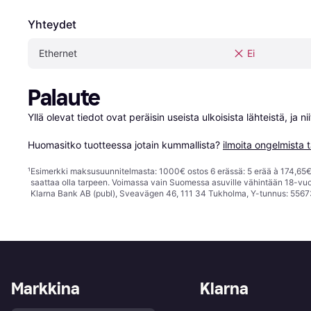
Yhteydet
Ethernet
Ei
Palaute
Yllä olevat tiedot ovat peräisin useista ulkoisista lähteistä, ja 
Huomasitko tuotteessa jotain kummallista? 
ilmoita ongelmista t
¹
Esimerkki maksusuunnitelmasta: 1000€ ostos 6 erässä: 5 erää à 174,65€ 
saattaa olla tarpeen. Voimassa vain Suomessa asuville vähintään 18-vuo
Klarna Bank AB (publ), Sveavägen 46, 111 34 Tukholma, Y-tunnus: 5567
Markkina
Klarna