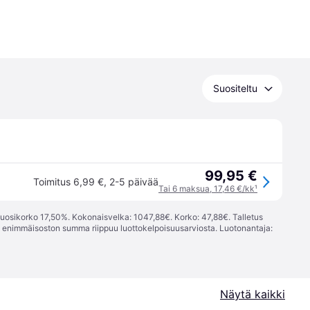
Suositeltu
99,95 €
Toimitus 6,99 €
,
2-5 päivää
Tai 6 maksua, 17,46 €/kk
¹
vuosikorko 17,50%. Kokonaisvelka: 1047,88€. Korko: 47,88€. Talletus
; enimmäisoston summa riippuu luottokelpoisuusarviosta. Luotonantaja:
Näytä kaikki