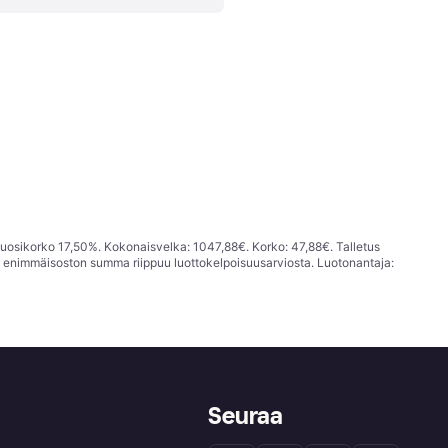
vuosikorko 17,50%. Kokonaisvelka: 1047,88€. Korko: 47,88€. Talletus
; enimmäisoston summa riippuu luottokelpoisuusarviosta. Luotonantaja:
Seuraa