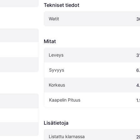
Tekniset tiedot
Watit
3
Mitat
Leveys
3
Syvyys
6
Korkeus
4
Kaapelin Pituus
1
Lisätietoja
Listattu klarnassa
2