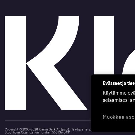
Evästeet ja tie
Käytämme eväs
selaamisesi a
Muokkaa ase
Copyright © 2005-2026 Klarna Bank AB (publ). Headquarters: Stockholm, Sweden. All rights r
Stockholm. Organization number: 556737-0431