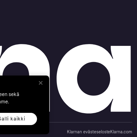
seen sekä
mme.
Salli kaikki
Klarnan evästeseloste
Klarna.com