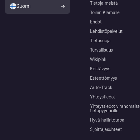
Tietoja meistä
Suomi
Töihin Klarnalle
Ehdot
Lehdistöpalvelut
Tietosuoja
Turvallisuus
Wikipink
Kestävyys
Esteettömyys
Auto-Track
Yhteystiedot
Yhteystiedot viranomais
tietopyynnöille
Hyvä hallintotapa
Sijoittajasuhteet