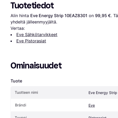
Tuotetiedot
Alin hinta 
Eve Energy Strip 10EAZ8301
 on 
99,95 €
. T
yhdeltä jälleenmyyjältä.
Vertaa:
Eve Sähkötarvikkeet
Eve Pistorasiat
Ominaisuudet
Tuote
Tuotteen nimi
Eve Energy Stri
Brändi
Eve
Tyyppi
Pistorasiat