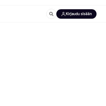
Kirjaudu sisään
totarvikkeet
rna?
 kategoriat