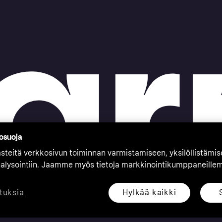
tosuoja
teitä verkkosivun toiminnan varmistamiseen, yksilöllistämi
nalysointiin. Jaamme myös tietoja markkinointikumppaneille
Hylkää kaikki
tuksia
eserved. Klarna Bank AB (publ). Sveavägen 46, 111 34