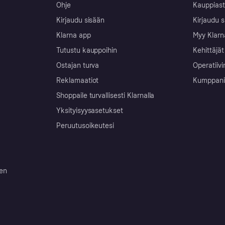
Ohje
Kauppiast
Kirjaudu sisään
Kirjaudu s
Klarna app
Myy Klarn
Tutustu kauppoihin
Kehittäjät
Ostajan turva
Operatiivi
Reklamaatiot
Kumppanit 
Shoppaile turvallisesti Klarnalla
Yksityisyysasetukset
Peruutusoikeutesi
ten