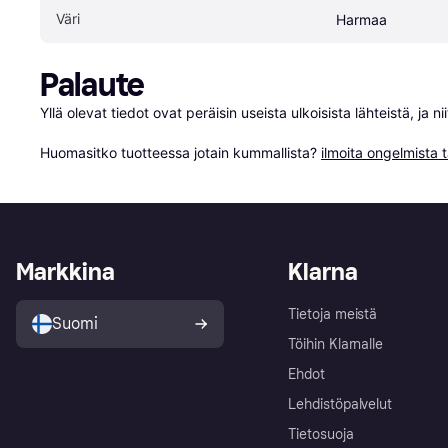
Väri
Harmaa
Palaute
Yllä olevat tiedot ovat peräisin useista ulkoisista lähteistä, ja 
Huomasitko tuotteessa jotain kummallista? 
ilmoita ongelmista t
Markkina
Klarna
Tietoja meistä
Suomi
Töihin Klarnalle
Ehdot
Lehdistöpalvelut
Tietosuoja