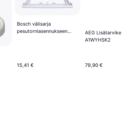
Bosch välisarja
pesutorniasennukseen
AEG Lisätarvike
WTZ27410
A1WYHSK2
15,41 €
79,90 €