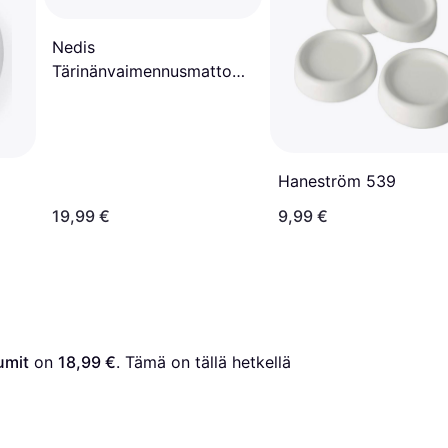
Nedis
Tärinänvaimennusmatto
Sopii laitteeseen: Washing
Machine Kumi
Haneström 539
19,99 €
9,99 €
umit
 on 
18,99 €
. Tämä on tällä hetkellä 