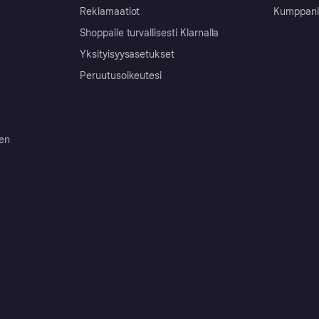
Reklamaatiot
Kumppanit 
Shoppaile turvallisesti Klarnalla
Yksityisyysasetukset
Peruutusoikeutesi
ten