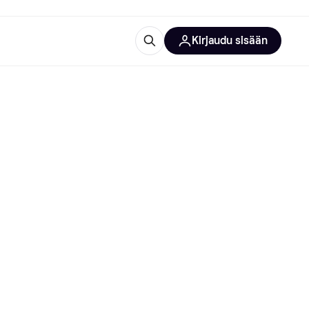
Kirjaudu sisään
totarvikkeet
rna?
 kategoriat