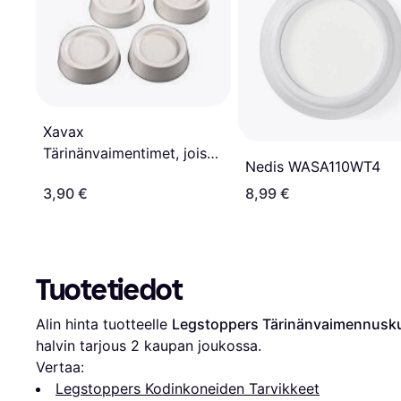
Xavax
Tärinänvaimentimet, joissa
Nedis WASA110WT4
on parannettu vakautta 4-
3,90 €
8,99 €
pakkaus
Tuotetiedot
Alin hinta tuotteelle 
Legstoppers Tärinänvaimennusk
halvin tarjous 
2
 kaupan joukossa.
Vertaa:
Legstoppers Kodinkoneiden Tarvikkeet