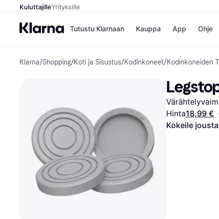
Kuluttajille
Yrityksille
Tutustu Klarnaan
Kauppa
App
Ohje
Klarna
/
Shopping
/
Koti ja Sisustus
/
Kodinkoneet
/
Kodinkoneiden T
Kaupat
Ma
Booking.
Mak
Legstop
Gigantti
Mak
H&M
Mak
Värähtelyvaim
Peten Koi
kul
Wolt
Mak
Hinta
18,99 €
Rah
Kokeile joust
Mob
Kauppahakem