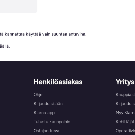
niitä kannattaa käyttää vain suuntaa antavina.

äällä
.
Henkilöasiakas
Yritys
Ohje
Kauppiast
Kirjaudu sisään
Kirjaudu s
Klarna app
Myy Klarn
Tutustu kauppoihin
Kehittäjät
Ostajan turva
Operatiivi