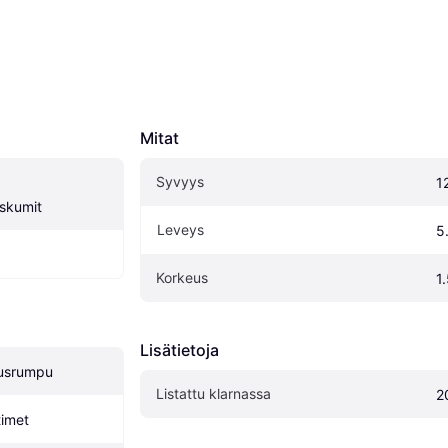
Mitat
Syvyys
1
skumit
Leveys
5
Korkeus
1
Lisätietoja
ausrumpu
Listattu klarnassa
2
timet