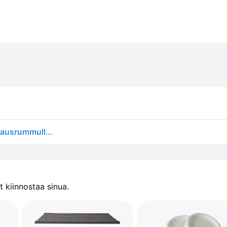
Legstoppers-tärinänvaimentimet pesukoneelle/kuivausrummulle 115798
 kiinnostaa sinua.