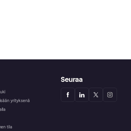
Seuraa
uki
isään yrityksenä
alla
nen tila