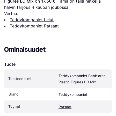
Figures BD Mix
 on 
17,50 €
. Tämä on tällä hetkellä 
halvin tarjous 
4
 kaupan joukossa.
Vertaa:
Teddykompaniet Lelut
Teddykompaniet Patsaat
Ominaisuudet
Tuote
Teddykompaniet Babblarna 
Tuotteen nimi
Plastic Figures BD Mix
Brändi
Teddykompaniet
Tyyppi
Patsaat