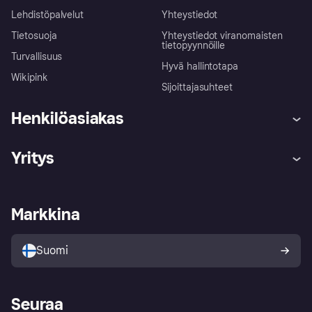
Lehdistöpalvelut
Yhteystiedot
Tietosuoja
Yhteystiedot viranomaisten
tietopyynnöille
Turvallisuus
Hyvä hallintotapa
Wikipink
Sijoittajasuhteet
Henkilöasiakas
Ohje
Reklamaatiot
Yritys
Kirjaudu sisään
Shoppaile turvallisesti Klarnalla
Kauppiastuki
Kehittäjät
Klarna app
Yksityisyysasetukset
Kirjaudu sisään yrityksenä
Operatiivinen tila
Markkina
Tutustu kauppoihin
Peruutusoikeutesi
Myy Klarnalla
Kumppanit ja integraatiot
Ostajan turva
Suomi
Seuraa