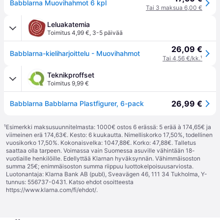
Babblarna Muovihahmot 6 kpl
Tai 3 maksua 6,00 €
Leluakatemia
Toimitus 4,99 €
,
3-5 päivää
26,09 €
Babblarna-kieliharjoittelu - Muovihahmot
Tai 4,56 €/kk.
¹
Teknikproffset
Toimitus 9,99 €
26,99 €
Babblarna Babblarna Plastfigurer, 6-pack
¹
Esimerkki maksusuunnitelmasta: 1000€ ostos 6 erässä: 5 erää à 174,65€ ja
viimeinen erä 174,63€. Kesto: 6 kuukautta. Nimelliskorko 17,50%, todellinen
vuosikorko 17,50%. Kokonaisvelka: 1047,88€. Korko: 47,88€. Talletus
saattaa olla tarpeen. Voimassa vain Suomessa asuville vähintään 18-
vuotiaille henkilöille. Edellyttää Klarnan hyväksynnän. Vähimmäisoston
summa 25€; enimmäisoston summa riippuu luottokelpoisuusarviosta.
Luotonantaja: Klarna Bank AB (publ), Sveavägen 46, 111 34 Tukholma, Y-
tunnus: 556737-0431. Katso ehdot osoitteesta
https://www.klarna.com/fi/ehdot/
.