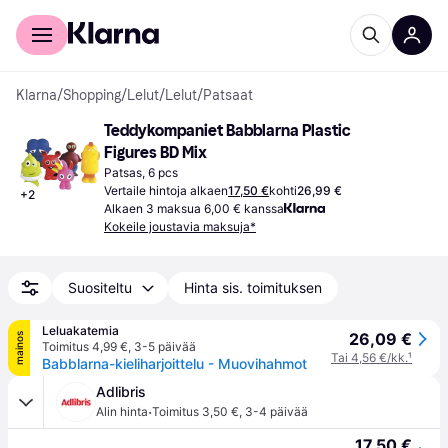
Kuluttajille
Yrityksille
Klarna
/
Shopping
/
Lelut
/
Lelut
/
Patsaat
Teddykompaniet Babblarna Plastic 
Figures BD Mix
Patsas, 6 pcs
Vertaile hintoja alkaen
17,50 €
kohti
26,99 €
+
2
Alkaen 3 maksua 6,00 € kanssa
Kokeile joustavia maksuja*
Suositeltu
Hinta sis. toimituksen
Leluakatemia
26,09 €
mainos
Toimitus 4,99 €
,
3-5 päivää
Tai 4,56 €/kk.
¹
Babblarna-kieliharjoittelu - Muovihahmot
Adlibris
·
Alin hinta
Toimitus 3,50 €
,
3-4 päivää
17,50 €