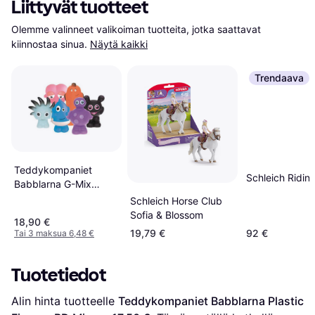
Liittyvät tuotteet
Olemme valinneet valikoiman tuotteita, jotka saattavat 
kiinnostaa sinua.
Näytä kaikki
Trendaava
Teddykompaniet
Schleich Ridin
Babblarna G-Mix
muovihahmot, 6/pakk
Schleich Horse Club
Sofia & Blossom
18,90 €
19,79 €
92 €
Tai 3 maksua 6,48 €
Tuotetiedot
Alin hinta tuotteelle 
Teddykompaniet Babblarna Plastic 