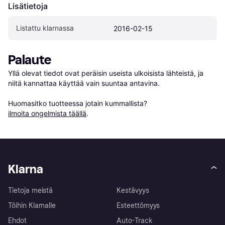
Lisätietoja
Listattu klarnassa
2016-02-15
Palaute
Yllä olevat tiedot ovat peräisin useista ulkoisista lähteistä, ja 
niitä kannattaa käyttää vain suuntaa antavina.

Huomasitko tuotteessa jotain kummallista? 
ilmoita ongelmista täällä
.
Klarna
Tietoja meistä
Kestävyys
Töihin Klarnalle
Esteettömyys
Ehdot
Auto-Track