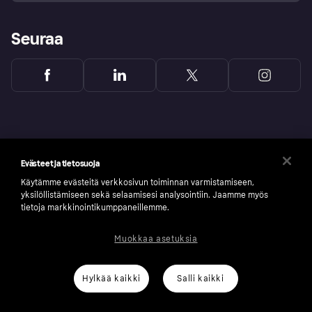
Seuraa
Evästeet ja tietosuoja
Käytämme evästeitä verkkosivun toiminnan varmistamiseen,
yksilöllistämiseen sekä selaamisesi analysointiin. Jaamme myös
tietoja markkinointikumppaneillemme.
Muokkaa asetuksia
Copyright © 2005-2026 Klarna Bank AB (publ). Headquarters: Stockholm, Sweden. All
rights reserved. Klarna Bank AB (publ). Sveavägen 46, 111 34 Stockholm. Organization
number: 556737-0431
Hylkää kaikki
Salli kaikki
Klarnan evästeseloste
Klarna.com