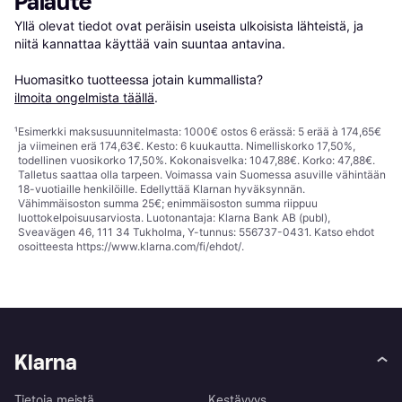
Palaute
Yllä olevat tiedot ovat peräisin useista ulkoisista lähteistä, ja 
niitä kannattaa käyttää vain suuntaa antavina.

Huomasitko tuotteessa jotain kummallista? 
ilmoita ongelmista täällä
.
¹
Esimerkki maksusuunnitelmasta: 1000€ ostos 6 erässä: 5 erää à 174,65€
ja viimeinen erä 174,63€. Kesto: 6 kuukautta. Nimelliskorko 17,50%,
todellinen vuosikorko 17,50%. Kokonaisvelka: 1047,88€. Korko: 47,88€.
Talletus saattaa olla tarpeen. Voimassa vain Suomessa asuville vähintään
18-vuotiaille henkilöille. Edellyttää Klarnan hyväksynnän.
Vähimmäisoston summa 25€; enimmäisoston summa riippuu
luottokelpoisuusarviosta. Luotonantaja: Klarna Bank AB (publ),
Sveavägen 46, 111 34 Tukholma, Y-tunnus: 556737-0431. Katso ehdot
osoitteesta
https://www.klarna.com/fi/ehdot/
.
Klarna
Tietoja meistä
Kestävyys