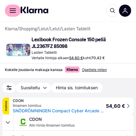
Kuluttajille
Yrityksille
Klarna
/
Shopping
/
Lelut
/
Lelut
/
Lasten Tabletit
Lexibook Frozen Console 150 peliä 
JL2367FZ 85098
Lasten Tabletti
Vertaile hintoja alkaen
54,60 €
kohti
70,42 €
Kokeile joustavia maksuja kanssa
Opettele miten
Suositeltu
Hinta sis. toimituksen
CDON
mainos
54,60 €
Ilmainen toimitus
SNÖDRÖMNINGEN Compact Cyber Arcade Kid's Portable Game Console LEXIBOOK - 150 spel
CDON
·
Alin hinta
Ilmainen toimitus