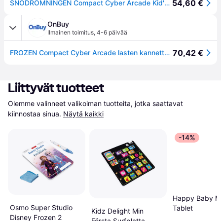
54,60 €
SNÖDRÖMNINGEN Compact Cyber Arcade Kid's Portable Game Console LEXIBOOK - 150 spel
OnBuy
Ilmainen toimitus
,
4-6 päivää
70,42 €
FROZEN Compact Cyber Arcade lasten kannettava pelikonsoli LEXIBOOK - 150 peliä
Liittyvät tuotteet
Olemme valinneet valikoiman tuotteita, jotka saattavat 
kiinnostaa sinua.
Näytä kaikki
-14%
Happy Baby My
Osmo Super Studio
Tablet
Kidz Delight Min
Disney Frozen 2
Första Surfplatta