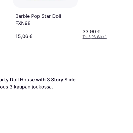
Barbie Pop Star Doll
FXN98
33,90 €
15,06 €
Tai 5,93 €/kk.
¹
ty Doll House with 3 Story Slide 
jous 
3
 kaupan joukossa.