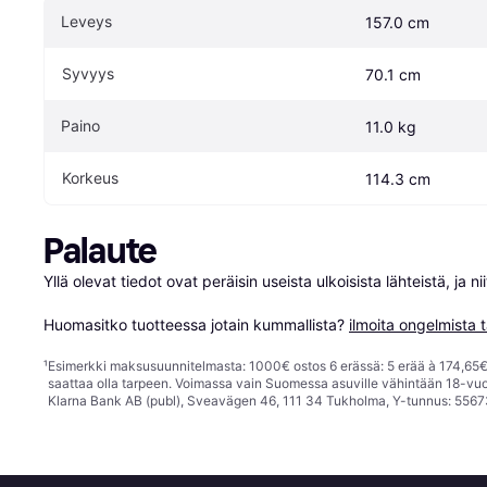
Leveys
157.0 cm
Syvyys
70.1 cm
Paino
11.0 kg
Korkeus
114.3 cm
Palaute
Yllä olevat tiedot ovat peräisin useista ulkoisista lähteistä, ja 
Huomasitko tuotteessa jotain kummallista? 
ilmoita ongelmista t
¹
Esimerkki maksusuunnitelmasta: 1000€ ostos 6 erässä: 5 erää à 174,65€ 
saattaa olla tarpeen. Voimassa vain Suomessa asuville vähintään 18-vuo
Klarna Bank AB (publ), Sveavägen 46, 111 34 Tukholma, Y-tunnus: 5567