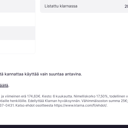
Listattu klarnassa
2
niitä kannattaa käyttää vain suuntaa antavina.

äällä
.
ja viimeinen erä 174,63€. Kesto: 6 kuukautta. Nimelliskorko 17,50%, todellinen 
tiaille henkilöille. Edellyttää Klarnan hyväksynnän. Vähimmäisoston summa 25€
37-0431. Katso ehdot osoitteesta
https://www.klarna.com/fi/ehdot/
.