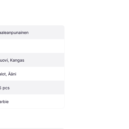
aaleanpunainen
uovi, Kangas
alot, Ääni
5 pcs
arbie