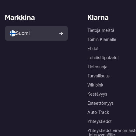
Markkina
Klarna
Tietoja meistä
Suomi
Töihin Klarnalle
Ehdot
Lehdistöpalvelut
Tietosuoja
Turvallisuus
Wikipink
Kestävyys
Esteettömyys
Auto-Track
Yhteystiedot
Yhteystiedot viranomais
tietopyynnöille