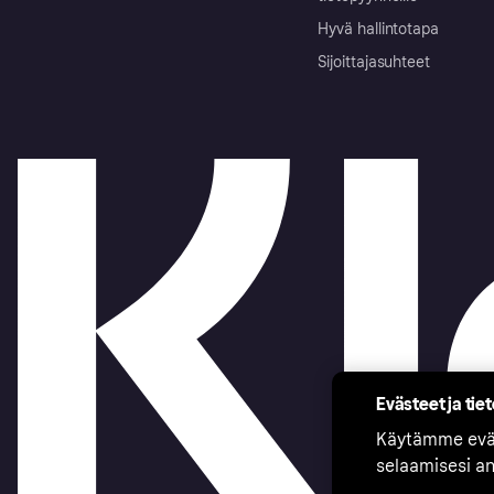
Hyvä hallintotapa
Sijoittajasuhteet
Evästeet ja tie
Käytämme eväs
selaamisesi a