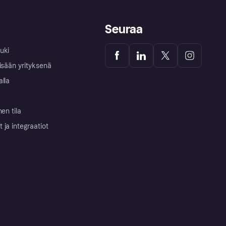
Seuraa
uki
isään yrityksenä
alla
nen tila
ja integraatiot