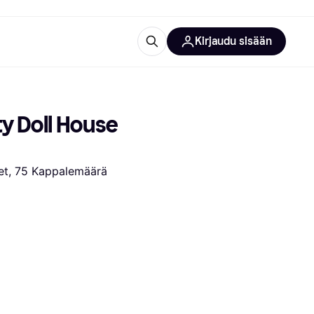
Kirjaudu sisään
totarvikkeet
rna?
y Doll House 
eet, 75 Kappalemäärä
 kategoriat