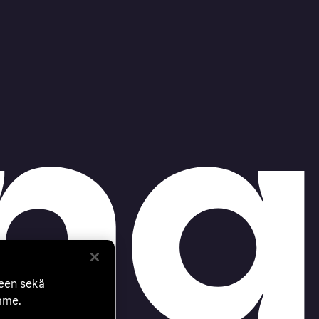
seen sekä
mme.