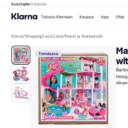
Kuluttajille
Yrityksille
Tutustu Klarnaan
Kauppa
App
Ohje
Klarna
/
Shopping
/
Lelut
/
Lelut
/
Nuket ja Nukkekodit
Kaupat
Ma
Booking.
Mak
Ma
Gigantti
Mak
Trendaava
H&M
Mak
wi
Peten Koi
kul
Wolt
Mak
Barbi
Rah
Hinta
Mob
Alkae
Kauppahakem