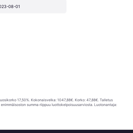
023-08-01
vuosikorko 17,50%. Kokonaisvelka: 1047,88€. Korko: 47,88€. Talletus
; enimmäisoston summa riippuu luottokelpoisuusarviosta. Luotonantaja: