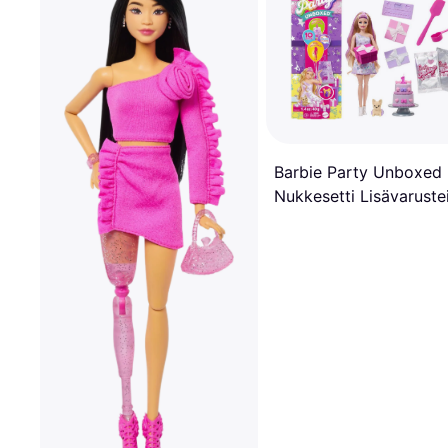
Barbie Party Unboxed
Nukkesetti Lisävarustei
Mattel JFG70