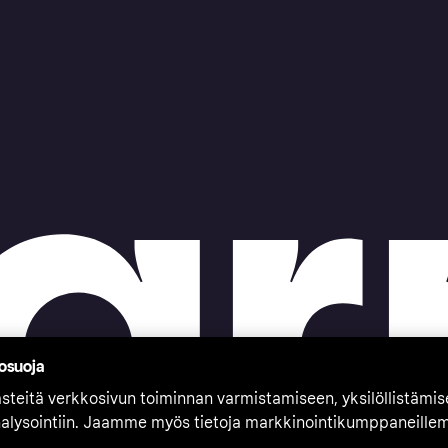
tosuoja
teitä verkkosivun toiminnan varmistamiseen, yksilöllistämi
nalysointiin. Jaamme myös tietoja markkinointikumppaneille