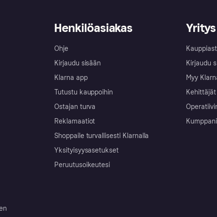
Henkilöasiakas
Yritys
Ohje
Kauppiast
Kirjaudu sisään
Kirjaudu s
Klarna app
Myy Klarn
Tutustu kauppoihin
Kehittäjät
Ostajan turva
Operatiivi
Reklamaatiot
Kumppanit 
Shoppaile turvallisesti Klarnalla
Yksityisyysasetukset
Peruutusoikeutesi
ten