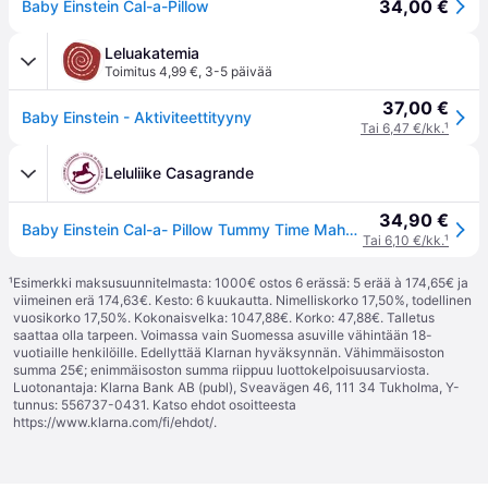
34,00 €
Baby Einstein Cal-a-Pillow
Leluakatemia
Toimitus 4,99 €
,
3-5 päivää
37,00 €
Baby Einstein - Aktiviteettityyny
Tai 6,47 €/kk.
¹
Leluliike Casagrande
34,90 €
Baby Einstein Cal-a- Pillow Tummy Time Mahahetki Aktiviteettilelu
Tai 6,10 €/kk.
¹
¹
Esimerkki maksusuunnitelmasta: 1000€ ostos 6 erässä: 5 erää à 174,65€ ja
viimeinen erä 174,63€. Kesto: 6 kuukautta. Nimelliskorko 17,50%, todellinen
vuosikorko 17,50%. Kokonaisvelka: 1047,88€. Korko: 47,88€. Talletus
saattaa olla tarpeen. Voimassa vain Suomessa asuville vähintään 18-
vuotiaille henkilöille. Edellyttää Klarnan hyväksynnän. Vähimmäisoston
summa 25€; enimmäisoston summa riippuu luottokelpoisuusarviosta.
Luotonantaja: Klarna Bank AB (publ), Sveavägen 46, 111 34 Tukholma, Y-
tunnus: 556737-0431. Katso ehdot osoitteesta
https://www.klarna.com/fi/ehdot/
.