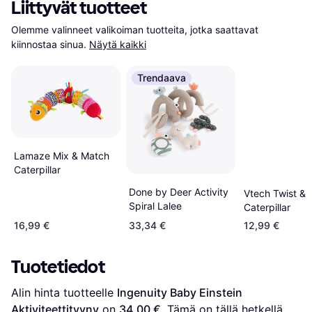
Liittyvät tuotteet
Olemme valinneet valikoiman tuotteita, jotka saattavat 
kiinnostaa sinua.
Näytä kaikki
Trendaava
Lamaze Mix & Match
Caterpillar
Done by Deer Activity
Vtech Twist & 
Spiral Lalee
Caterpillar
16,99 €
33,34 €
12,99 €
Tuotetiedot
Alin hinta tuotteelle 
Ingenuity Baby Einstein 
Aktiviteettityyny
 on 
34,00 €
. Tämä on tällä hetkellä 