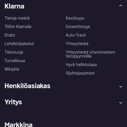
Klarna
Tietoja meistä
Kestävyys
Töihin Klarnalle
Esteettömyys
Ehdot
Auto-Track
Lehdistöpalvelut
Yhteystiedot
Tietosuoja
Yhteystiedot viranomaisten
tietopyynnöille
Turvallisuus
Hyvä hallintotapa
Wikipink
Sijoittajasuhteet
Henkilöasiakas
Ohje
Reklamaatiot
Yritys
Kirjaudu sisään
Shoppaile turvallisesti Klarnalla
Kauppiastuki
Kehittäjät
Klarna app
Yksityisyysasetukset
Kirjaudu sisään yrityksenä
Operatiivinen tila
Markkina
Tutustu kauppoihin
Peruutusoikeutesi