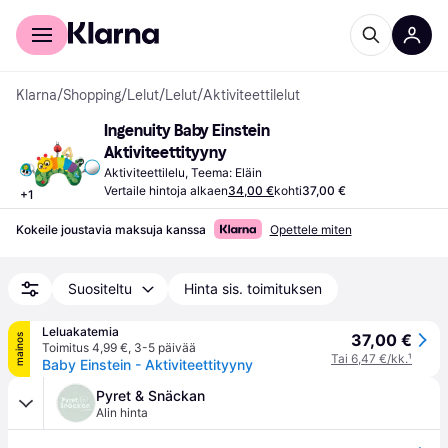
Kuluttajille
Yrityksille
Klarna
/
Shopping
/
Lelut
/
Lelut
/
Aktiviteettilelut
Ingenuity Baby Einstein 
Aktiviteettityyny
Aktiviteettilelu, Teema: Eläin
Vertaile hintoja alkaen
34,00 €
kohti
37,00 €
+
1
Kokeile joustavia maksuja kanssa
Opettele miten
Suositeltu
Hinta sis. toimituksen
Leluakatemia
37,00 €
mainos
Toimitus 4,99 €
,
3-5 päivää
Tai 6,47 €/kk.
¹
Baby Einstein - Aktiviteettityyny
Pyret & Snäckan
Alin hinta