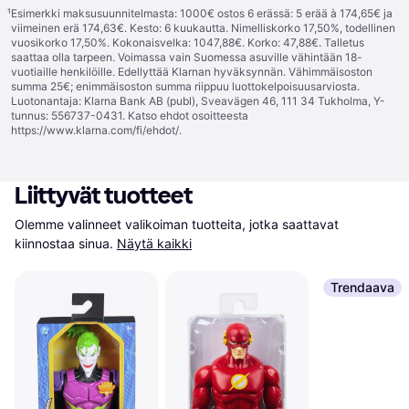
¹
Esimerkki maksusuunnitelmasta: 1000€ ostos 6 erässä: 5 erää à 174,65€ ja
viimeinen erä 174,63€. Kesto: 6 kuukautta. Nimelliskorko 17,50%, todellinen
vuosikorko 17,50%. Kokonaisvelka: 1047,88€. Korko: 47,88€. Talletus
saattaa olla tarpeen. Voimassa vain Suomessa asuville vähintään 18-
vuotiaille henkilöille. Edellyttää Klarnan hyväksynnän. Vähimmäisoston
summa 25€; enimmäisoston summa riippuu luottokelpoisuusarviosta.
Luotonantaja: Klarna Bank AB (publ), Sveavägen 46, 111 34 Tukholma, Y-
tunnus: 556737-0431. Katso ehdot osoitteesta
https://www.klarna.com/fi/ehdot/
.
Liittyvät tuotteet
Olemme valinneet valikoiman tuotteita, jotka saattavat 
kiinnostaa sinua.
Näytä kaikki
Trendaava