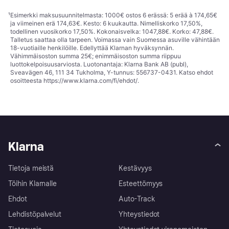
¹
Esimerkki maksusuunnitelmasta: 1000€ ostos 6 erässä: 5 erää à 174,65€
ja viimeinen erä 174,63€. Kesto: 6 kuukautta. Nimelliskorko 17,50%,
todellinen vuosikorko 17,50%. Kokonaisvelka: 1047,88€. Korko: 47,88€.
Talletus saattaa olla tarpeen. Voimassa vain Suomessa asuville vähintään
18-vuotiaille henkilöille. Edellyttää Klarnan hyväksynnän.
Vähimmäisoston summa 25€; enimmäisoston summa riippuu
luottokelpoisuusarviosta. Luotonantaja: Klarna Bank AB (publ),
Sveavägen 46, 111 34 Tukholma, Y-tunnus: 556737-0431. Katso ehdot
osoitteesta
https://www.klarna.com/fi/ehdot/
.
Klarna
Tietoja meistä
Kestävyys
Töihin Klarnalle
Esteettömyys
Ehdot
Auto-Track
Lehdistöpalvelut
Yhteystiedot