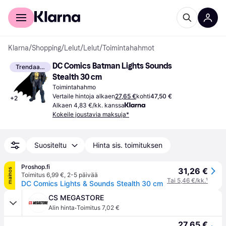
Kuluttajille
Yrityksille
Klarna
/
Shopping
/
Lelut
/
Lelut
/
Toimintahahmot
DC Comics Batman Lights Sounds 
Trendaava
Stealth 30 cm
Toimintahahmo
Vertaile hintoja alkaen
27,65 €
kohti
47,50 €
+
2
Alkaen 4,83 €/kk. kanssa
Kokeile joustavia maksuja*
Suositeltu
Hinta sis. toimituksen
Proshop.fi
31,26 €
mainos
Toimitus 6,99 €
,
2-5 päivää
Tai 5,46 €/kk.
¹
DC Comics Lights & Sounds Stealth 30 cm
CS MEGASTORE
·
Alin hinta
Toimitus 7,02 €
27,65 €