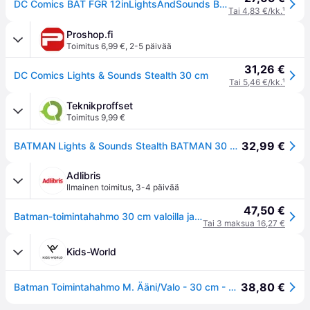
DC Comics BAT FGR 12inLightsAndSounds Batman GML, 4 vuosi/vuosia, musta
Tai 4,83 €/kk.
¹
Proshop.fi
Toimitus 6,99 €
,
2-5 päivää
31,26 €
DC Comics Lights & Sounds Stealth 30 cm
Tai 5,46 €/kk.
¹
Teknikproffset
Toimitus 9,99 €
32,99 €
BATMAN Lights & Sounds Stealth BATMAN 30 cm (6073931)
Adlibris
Ilmainen toimitus
,
3-4 päivää
47,50 €
Batman-toimintahahmo 30 cm valoilla ja äänillä
Tai 3 maksua 16,27 €
Kids-World
38,80 €
Batman Toimintahahmo M. Ääni/Valo - 30 cm - Yöleimahdus Batman - Batman - OneSize - Toimintahahmot