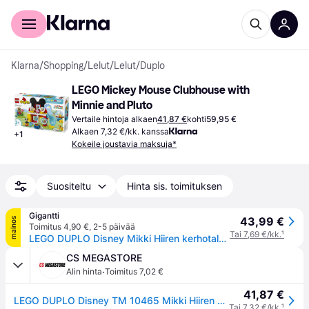
Kuluttajille
Yrityksille
Klarna
/
Shopping
/
Lelut
/
Lelut
/
Duplo
LEGO Mickey Mouse Clubhouse with 
Minnie and Pluto
Vertaile hintoja alkaen
41,87 €
kohti
59,95 €
Alkaen 7,32 €/kk. kanssa
+
1
Kokeile joustavia maksuja*
Suositeltu
Hinta sis. toimituksen
Gigantti
43,99 €
mainos
Toimitus 4,90 €
,
2-5 päivää
Tai 7,69 €/kk.
¹
LEGO DUPLO Disney Mikki Hiiren kerhotalo sekä Minni ja Pluto 10465
CS MEGASTORE
·
Alin hinta
Toimitus 7,02 €
41,87 €
LEGO DUPLO Disney TM 10465 Mikki Hiiren kerhotalo sekä Minni ja Pluto
Tai 7,32 €/kk.
¹