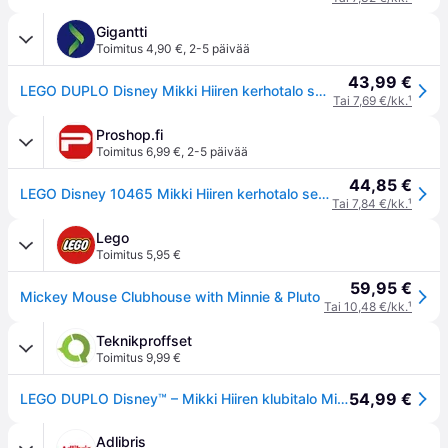
Gigantti
Toimitus 4,90 €
,
2-5 päivää
43,99 €
LEGO DUPLO Disney Mikki Hiiren kerhotalo sekä Minni ja Pluto 10465
Tai 7,69 €/kk.
¹
Proshop.fi
Toimitus 6,99 €
,
2-5 päivää
44,85 €
LEGO Disney 10465 Mikki Hiiren kerhotalo sekä Minni ja Pluto
Tai 7,84 €/kk.
¹
Lego
Toimitus 5,95 €
59,95 €
Mickey Mouse Clubhouse with Minnie & Pluto
Tai 10,48 €/kk.
¹
Teknikproffset
Toimitus 9,99 €
54,99 €
LEGO DUPLO Disney™ – Mikki Hiiren klubitalo Minnien ja Pluton kanssa (10465)
Adlibris