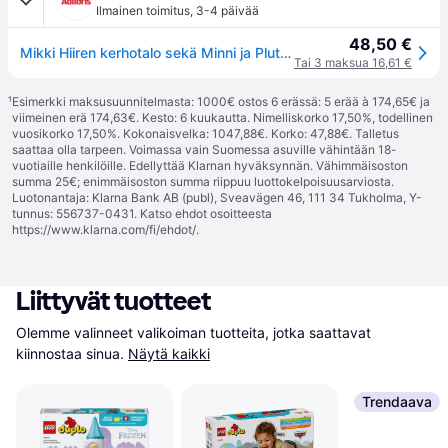
Ilmainen toimitus
,
3-4 päivää
48,50 €
Mikki Hiiren kerhotalo sekä Minni ja Pluto LEGO DUPLO Disney™ (10465)
Tai 3 maksua 16,61 €
¹
Esimerkki maksusuunnitelmasta: 1000€ ostos 6 erässä: 5 erää à 174,65€ ja
viimeinen erä 174,63€. Kesto: 6 kuukautta. Nimelliskorko 17,50%, todellinen
vuosikorko 17,50%. Kokonaisvelka: 1047,88€. Korko: 47,88€. Talletus
saattaa olla tarpeen. Voimassa vain Suomessa asuville vähintään 18-
vuotiaille henkilöille. Edellyttää Klarnan hyväksynnän. Vähimmäisoston
summa 25€; enimmäisoston summa riippuu luottokelpoisuusarviosta.
Luotonantaja: Klarna Bank AB (publ), Sveavägen 46, 111 34 Tukholma, Y-
tunnus: 556737-0431. Katso ehdot osoitteesta
https://www.klarna.com/fi/ehdot/
.
Liittyvät tuotteet
Olemme valinneet valikoiman tuotteita, jotka saattavat 
kiinnostaa sinua.
Näytä kaikki
Trendaava