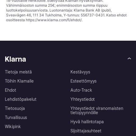
18-vuotiaille henkilöille. Edellyttää Klarnan hyväksynnän.
Vähimmäisoston summa 25€; enimmäisoston summa riippuu
luottokelpoisuusarviosta. Luotonantaja: Klarna Bank AB (publ),
Sveavägen 46, 111 34 Tukholma, Y-tunnus: 556737-0431. Katso ehdot
osoitteesta
https://www.klarna.com/fi/ehdot/
.
Klarna
Tietoja meistä
Kestävyys
Töihin Klarnalle
Esteettömyys
Ehdot
Auto-Track
Lehdistöpalvelut
Yhteystiedot
Tietosuoja
Yhteystiedot viranomaisten
tietopyynnöille
Turvallisuus
Hyvä hallintotapa
Wikipink
Sijoittajasuhteet