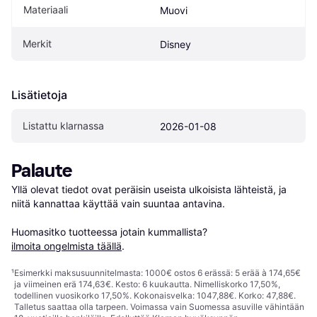
Materiaali
Muovi
Merkit
Disney
Lisätietoja
Listattu klarnassa
2026-01-08
Palaute
Yllä olevat tiedot ovat peräisin useista ulkoisista lähteistä, ja 
niitä kannattaa käyttää vain suuntaa antavina.

Huomasitko tuotteessa jotain kummallista? 
ilmoita ongelmista täällä
.
¹
Esimerkki maksusuunnitelmasta: 1000€ ostos 6 erässä: 5 erää à 174,65€
ja viimeinen erä 174,63€. Kesto: 6 kuukautta. Nimelliskorko 17,50%,
todellinen vuosikorko 17,50%. Kokonaisvelka: 1047,88€. Korko: 47,88€.
Talletus saattaa olla tarpeen. Voimassa vain Suomessa asuville vähintään