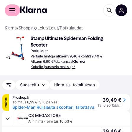
Kuluttajille
Yrityksille
Klarna
/
Shopping
/
Lelut
/
Lelut
/
Potkulaudat
Stamp Ultimate Spiderman Folding 
Scooter
Potkulauta
Vertaile hintoja alkaen
39,46 €
kohti
39,49 €
+
3
Alkaen 6,90 €/kk. kanssa
Kokeile joustavia maksuja*
Suositeltu
Hinta sis. toimituksen
Proshop.fi
39,49 €
mainos
Toimitus 6,99 €
,
3-6 päivää
Tai 6,90 €/kk.
¹
Spider-Man Rullalauta skootteri, taitettava.
CS MEGASTORE
·
Alin hinta
Toimitus 10,03 €
39,46 €