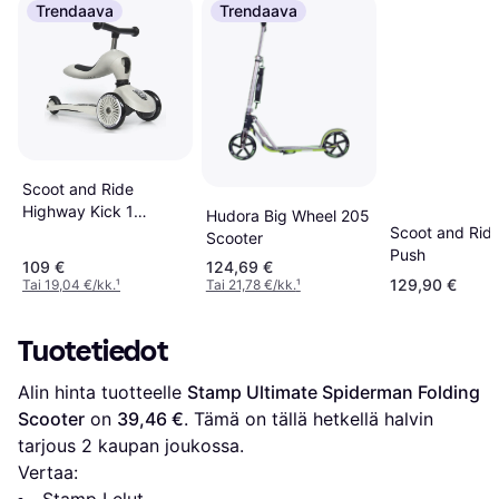
Trendaava
Trendaava
Scoot and Ride
Highway Kick 1
Hudora Big Wheel 205
Scoot and Rid
Scooter
Scooter
Push
109 €
124,69 €
129,90 €
Tai 19,04 €/kk.
¹
Tai 21,78 €/kk.
¹
Tuotetiedot
Alin hinta tuotteelle 
Stamp Ultimate Spiderman Folding 
Scooter
 on 
39,46 €
. Tämä on tällä hetkellä halvin 
tarjous 
2
 kaupan joukossa.
Vertaa: