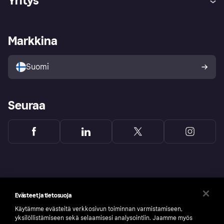
Yritys
Kirjaudu sisään
Shoppaile turvallisesti Klarnalla
Kauppiastuki
Kehittäjät
Klarna app
Yksityisyysasetukset
Kirjaudu sisään yrityksenä
Operatiivinen tila
Markkina
Tutustu kauppoihin
Peruutusoikeutesi
Myy Klarnalla
Kumppanit ja integraatiot
Ostajan turva
Suomi
Seuraa
Evästeet ja tietosuoja
Käytämme evästeitä verkkosivun toiminnan varmistamiseen,
yksilöllistämiseen sekä selaamisesi analysointiin. Jaamme myös