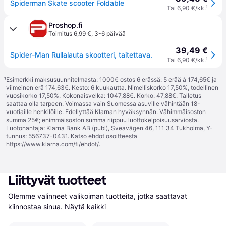
Spiderman Skate scooter Foldable
Tai 6,90 €/kk.
¹
Proshop.fi
Toimitus 6,99 €
,
3-6 päivää
39,49 €
Spider-Man Rullalauta skootteri, taitettava.
Tai 6,90 €/kk.
¹
¹
Esimerkki maksusuunnitelmasta: 1000€ ostos 6 erässä: 5 erää à 174,65€ ja
viimeinen erä 174,63€. Kesto: 6 kuukautta. Nimelliskorko 17,50%, todellinen
vuosikorko 17,50%. Kokonaisvelka: 1047,88€. Korko: 47,88€. Talletus
saattaa olla tarpeen. Voimassa vain Suomessa asuville vähintään 18-
vuotiaille henkilöille. Edellyttää Klarnan hyväksynnän. Vähimmäisoston
summa 25€; enimmäisoston summa riippuu luottokelpoisuusarviosta.
Luotonantaja: Klarna Bank AB (publ), Sveavägen 46, 111 34 Tukholma, Y-
tunnus: 556737-0431. Katso ehdot osoitteesta
https://www.klarna.com/fi/ehdot/
.
Liittyvät tuotteet
Olemme valinneet valikoiman tuotteita, jotka saattavat 
kiinnostaa sinua.
Näytä kaikki