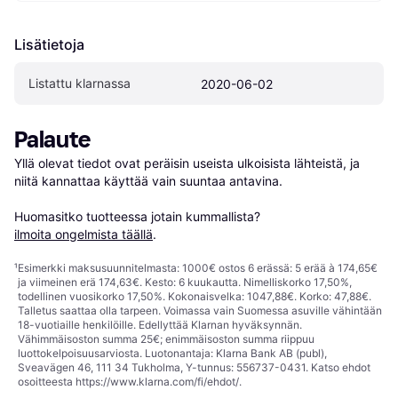
Lisätietoja
Listattu klarnassa
2020-06-02
Palaute
Yllä olevat tiedot ovat peräisin useista ulkoisista lähteistä, ja 
niitä kannattaa käyttää vain suuntaa antavina.

Huomasitko tuotteessa jotain kummallista? 
ilmoita ongelmista täällä
.
¹
Esimerkki maksusuunnitelmasta: 1000€ ostos 6 erässä: 5 erää à 174,65€
ja viimeinen erä 174,63€. Kesto: 6 kuukautta. Nimelliskorko 17,50%,
todellinen vuosikorko 17,50%. Kokonaisvelka: 1047,88€. Korko: 47,88€.
Talletus saattaa olla tarpeen. Voimassa vain Suomessa asuville vähintään
18-vuotiaille henkilöille. Edellyttää Klarnan hyväksynnän.
Vähimmäisoston summa 25€; enimmäisoston summa riippuu
luottokelpoisuusarviosta. Luotonantaja: Klarna Bank AB (publ),
Sveavägen 46, 111 34 Tukholma, Y-tunnus: 556737-0431. Katso ehdot
osoitteesta
https://www.klarna.com/fi/ehdot/
.