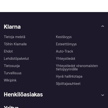
Klarna
Tietoja meistä
Kestävyys
Töihin Klarnalle
Esteettömyys
Ehdot
Auto-Track
Lehdistöpalvelut
Yhteystiedot
Tietosuoja
Yhteystiedot viranomaisten
tietopyynnöille
Turvallisuus
Hyvä hallintotapa
Wikipink
Sijoittajasuhteet
Henkilöasiakas
Ohje
Reklamaatiot