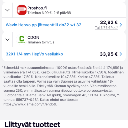
Proshop.fi
Toimitus 6,99 €
,
2-5 päivää
32,92 €
Wavin Hepvo pp jäteventtiili dn32 wt 32
Tai 5,75 €/kk.
¹
CDON
Ilmainen toimitus
33,95 €
32X1 1/4 mm HepVo vesilukko
¹
Esimerkki maksusuunnitelmasta: 1000€ ostos 6 erässä: 5 erää à 174,65€ ja
viimeinen erä 174,63€. Kesto: 6 kuukautta. Nimelliskorko 17,50%, todellinen
vuosikorko 17,50%. Kokonaisvelka: 1047,88€. Korko: 47,88€. Talletus
saattaa olla tarpeen. Voimassa vain Suomessa asuville vähintään 18-
vuotiaille henkilöille. Edellyttää Klarnan hyväksynnän. Vähimmäisoston
summa 25€; enimmäisoston summa riippuu luottokelpoisuusarviosta.
Luotonantaja: Klarna Bank AB (publ), Sveavägen 46, 111 34 Tukholma, Y-
tunnus: 556737-0431. Katso ehdot osoitteesta
https://www.klarna.com/fi/ehdot/
.
Liittyvät tuotteet