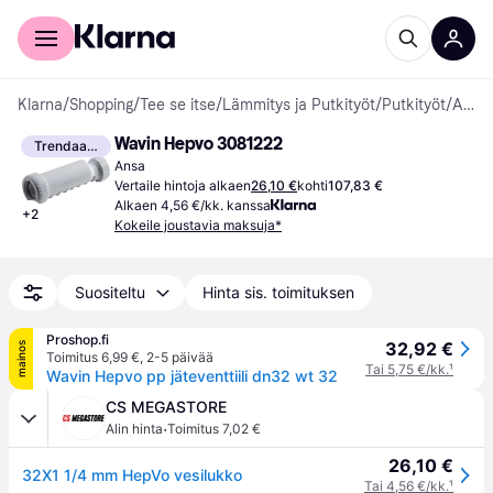
Kuluttajille
Yrityksille
Klarna
/
Shopping
/
Tee se itse
/
Lämmitys ja Putkityöt
/
Putkityöt
/
Ansat
Wavin Hepvo 3081222
Trendaava
Ansa
Vertaile hintoja alkaen
26,10 €
kohti
107,83 €
Alkaen 4,56 €/kk. kanssa
+
2
Kokeile joustavia maksuja*
Suositeltu
Hinta sis. toimituksen
Proshop.fi
32,92 €
mainos
Toimitus 6,99 €
,
2-5 päivää
Tai 5,75 €/kk.
¹
Wavin Hepvo pp jäteventtiili dn32 wt 32
CS MEGASTORE
·
Alin hinta
Toimitus 7,02 €
26,10 €
32X1 1/4 mm HepVo vesilukko
Tai 4,56 €/kk.
¹