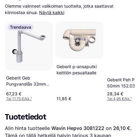
Olemme valinneet valikoiman tuotteita, jotka saattavat 
kiinnostaa sinua.
Näytä kaikki
Trendaava
Geberit p-ansaputki
keittiön pesualtaalle
Geberit Geb
Geberit Peh P-
Pungvandlås 32mmx1
50mm 152.039
1/4 Van
67,23 €
28,34 €
11,85 €
Tai 11,75 €/kk.
¹
Tai 4,95 €/kk.
¹
Tuotetiedot
Alin hinta tuotteelle 
Wavin Hepvo 3081222
 on 
26,10 €
. 
Tämä on tällä hetkellä halvin tarjous 
3
 kaupan 