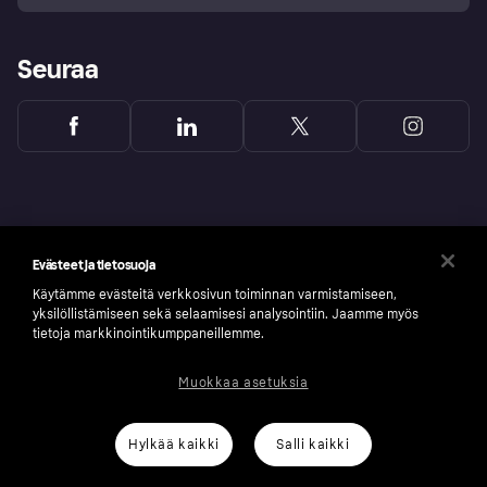
Seuraa
Evästeet ja tietosuoja
Käytämme evästeitä verkkosivun toiminnan varmistamiseen,
yksilöllistämiseen sekä selaamisesi analysointiin. Jaamme myös
tietoja markkinointikumppaneillemme.
Muokkaa asetuksia
Copyright © 2005-2026 Klarna Bank AB (publ). Headquarters: Stockholm, Sweden. All
rights reserved. Klarna Bank AB (publ). Sveavägen 46, 111 34 Stockholm. Organization
number: 556737-0431
Hylkää kaikki
Salli kaikki
Klarnan evästeseloste
Klarna.com