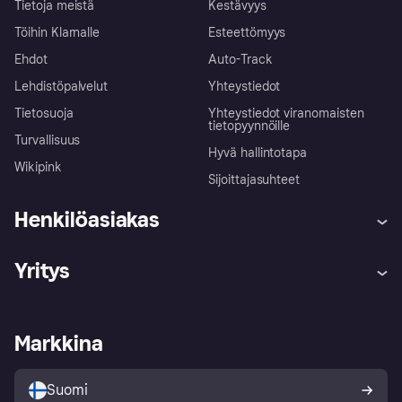
Tietoja meistä
Kestävyys
Töihin Klarnalle
Esteettömyys
Ehdot
Auto-Track
Lehdistöpalvelut
Yhteystiedot
Tietosuoja
Yhteystiedot viranomaisten
tietopyynnöille
Turvallisuus
Hyvä hallintotapa
Wikipink
Sijoittajasuhteet
Henkilöasiakas
Ohje
Reklamaatiot
Yritys
Kirjaudu sisään
Shoppaile turvallisesti Klarnalla
Kauppiastuki
Kehittäjät
Klarna app
Yksityisyysasetukset
Kirjaudu sisään yrityksenä
Operatiivinen tila
Markkina
Tutustu kauppoihin
Peruutusoikeutesi
Myy Klarnalla
Kumppanit ja integraatiot
Ostajan turva
Suomi