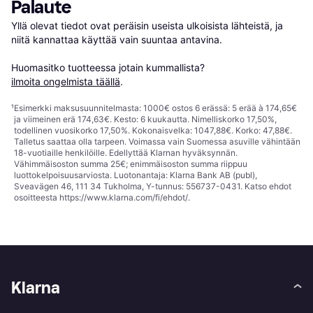
Palaute
Yllä olevat tiedot ovat peräisin useista ulkoisista lähteistä, ja 
niitä kannattaa käyttää vain suuntaa antavina.

Huomasitko tuotteessa jotain kummallista? 
ilmoita ongelmista täällä
.
¹
Esimerkki maksusuunnitelmasta: 1000€ ostos 6 erässä: 5 erää à 174,65€
ja viimeinen erä 174,63€. Kesto: 6 kuukautta. Nimelliskorko 17,50%,
todellinen vuosikorko 17,50%. Kokonaisvelka: 1047,88€. Korko: 47,88€.
Talletus saattaa olla tarpeen. Voimassa vain Suomessa asuville vähintään
18-vuotiaille henkilöille. Edellyttää Klarnan hyväksynnän.
Vähimmäisoston summa 25€; enimmäisoston summa riippuu
luottokelpoisuusarviosta. Luotonantaja: Klarna Bank AB (publ),
Sveavägen 46, 111 34 Tukholma, Y-tunnus: 556737-0431. Katso ehdot
osoitteesta
https://www.klarna.com/fi/ehdot/
.
Klarna