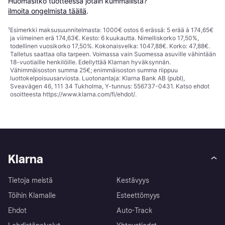
Huomasitko tuotteessa jotain kummallista? 
ilmoita ongelmista täällä
.
¹
Esimerkki maksusuunnitelmasta: 1000€ ostos 6 erässä: 5 erää à 174,65€
ja viimeinen erä 174,63€. Kesto: 6 kuukautta. Nimelliskorko 17,50%,
todellinen vuosikorko 17,50%. Kokonaisvelka: 1047,88€. Korko: 47,88€.
Talletus saattaa olla tarpeen. Voimassa vain Suomessa asuville vähintään
18-vuotiaille henkilöille. Edellyttää Klarnan hyväksynnän.
Vähimmäisoston summa 25€; enimmäisoston summa riippuu
luottokelpoisuusarviosta. Luotonantaja: Klarna Bank AB (publ),
Sveavägen 46, 111 34 Tukholma, Y-tunnus: 556737-0431. Katso ehdot
osoitteesta
https://www.klarna.com/fi/ehdot/
.
Klarna
Tietoja meistä
Kestävyys
Töihin Klarnalle
Esteettömyys
Ehdot
Auto-Track