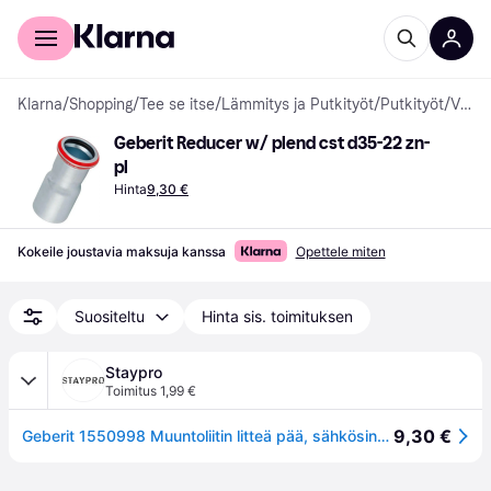
Kuluttajille
Yrityksille
Klarna
/
Shopping
/
Tee se itse
/
Lämmitys ja Putkityöt
/
Putkityöt
/
Vesi
Geberit Reducer w/ plend cst d35-22 zn-
pl
Hinta
9,30 €
Kokeile joustavia maksuja kanssa
Opettele miten
Suositeltu
Hinta sis. toimituksen
Staypro
Toimitus 1,99 €
9,30 €
Geberit 1550998 Muuntoliitin litteä pää, sähkösinkitty 22 x 35 mm, Asennus