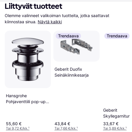
Liittyvät tuotteet
Olemme valinneet valikoiman tuotteita, jotka saattavat 
kiinnostaa sinua.
Näytä kaikki
Trendaava
Trendaava
Geberit Duofix
Seinäkiinnikesarja
Hansgrohe
Pohjaventtiili pop-up,
DN32,
Geberit
ylivuotosuojalla, kromi
Skyllegarniture
teleskooppi 24
55,60 €
43,84 €
33,67 €
Tai 9,72 €/kk.
¹
Tai 7,66 €/kk.
¹
Tai 5,89 €/kk.
¹