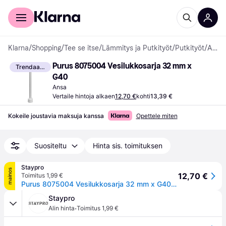
Kuluttajille
Yrityksille
Klarna
/
Shopping
/
Tee se itse
/
Lämmitys ja Putkityöt
/
Putkityöt
/
Ansat
Purus 8075004 Vesilukkosarja 32 mm x 
Trendaava
G40
Ansa
Vertaile hintoja alkaen
12,70 €
kohti
13,39 €
Kokeile joustavia maksuja kanssa
Opettele miten
Suositeltu
Hinta sis. toimituksen
Staypro
mainos
12,70 €
Toimitus 1,99 €
Purus 8075004 Vesilukkosarja 32 mm x G40, Sisätilaviemäri
Staypro
·
Alin hinta
Toimitus 1,99 €