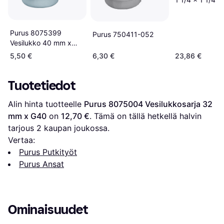
Purus 8075399
Purus 750411-052
Vesilukko 40 mm x
G32, pistoliitin
5,50 €
6,30 €
23,86 €
Tuotetiedot
Alin hinta tuotteelle 
Purus 8075004 Vesilukkosarja 32 
mm x G40
 on 
12,70 €
. Tämä on tällä hetkellä halvin 
tarjous 
2
 kaupan joukossa.
Vertaa:
Purus Putkityöt
Purus Ansat
Ominaisuudet