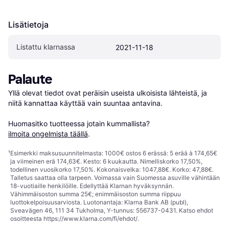
Lisätietoja
Listattu klarnassa
2021-11-18
Palaute
Yllä olevat tiedot ovat peräisin useista ulkoisista lähteistä, ja 
niitä kannattaa käyttää vain suuntaa antavina.

Huomasitko tuotteessa jotain kummallista? 
ilmoita ongelmista täällä
.
¹
Esimerkki maksusuunnitelmasta: 1000€ ostos 6 erässä: 5 erää à 174,65€
ja viimeinen erä 174,63€. Kesto: 6 kuukautta. Nimelliskorko 17,50%,
todellinen vuosikorko 17,50%. Kokonaisvelka: 1047,88€. Korko: 47,88€.
Talletus saattaa olla tarpeen. Voimassa vain Suomessa asuville vähintään
18-vuotiaille henkilöille. Edellyttää Klarnan hyväksynnän.
Vähimmäisoston summa 25€; enimmäisoston summa riippuu
luottokelpoisuusarviosta. Luotonantaja: Klarna Bank AB (publ),
Sveavägen 46, 111 34 Tukholma, Y-tunnus: 556737-0431. Katso ehdot
osoitteesta
https://www.klarna.com/fi/ehdot/
.