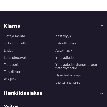
Klarna
Tietoja meistä
Kestävyys
Töihin Klarnalle
Esteettömyys
Ehdot
Auto-Track
Lehdistöpalvelut
Yhteystiedot
Tietosuoja
Yhteystiedot viranomaisten
tietopyynnöille
Turvallisuus
Hyvä hallintotapa
Wikipink
Sijoittajasuhteet
Henkilöasiakas
Ohje
Reklamaatiot
Yritys