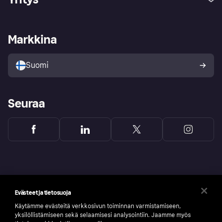
Kirjaudu sisään
Shoppaile turvallisesti Klarnalla
Kauppiastuki
Kehittäjät
Klarna app
Yksityisyysasetukset
Kirjaudu sisään yrityksenä
Operatiivinen tila
Markkina
Tutustu kauppoihin
Peruutusoikeutesi
Myy Klarnalla
Kumppanit ja integraatiot
Ostajan turva
Suomi
Seuraa
Evästeet ja tietosuoja
Käytämme evästeitä verkkosivun toiminnan varmistamiseen,
yksilöllistämiseen sekä selaamisesi analysointiin. Jaamme myös