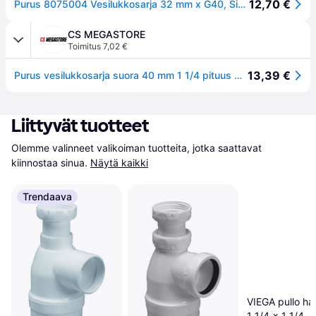
12,70 €
Purus 8075004 Vesilukkosarja 32 mm x G40, Sisätilaviemäri
CS MEGASTORE
Toimitus 7,02 €
13,39 €
Purus vesilukkosarja suora 40 mm 1 1/4 pituus 650 mm viemäriputkella ja ruusukkeella valkoinenViemäriputki 1 1/4 Putken halkaisija 40 mm
Liittyvät tuotteet
Olemme valinneet valikoiman tuotteita, jotka saattavat 
kiinnostaa sinua.
Näytä kaikki
Trendaava
VIEGA pullo ha
1 1/4 x 1 1/4