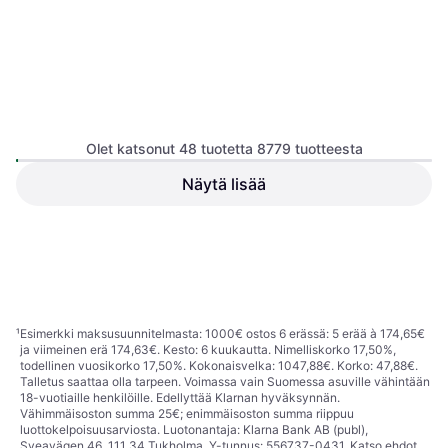
Swim & Fun
Reduktionsstycke gummi
Olet katsonut 48 tuotetta 8779 tuotteesta
Lattiakaivo
Ø38/Ø32 mm 2 st
Näytä lisää
Hama WLAN Heating Control
2pcs
Lämpötilansäädin, Amazon Alexa,
131,99 €
Apple Siri, Google Assistant
3,83 €
4 kauppoja
4 kauppoja
1
2
3
...
93
...
183
¹
Esimerkki maksusuunnitelmasta: 1000€ ostos 6 erässä: 5 erää à 174,65€
ja viimeinen erä 174,63€. Kesto: 6 kuukautta. Nimelliskorko 17,50%,
todellinen vuosikorko 17,50%. Kokonaisvelka: 1047,88€. Korko: 47,88€.
Talletus saattaa olla tarpeen. Voimassa vain Suomessa asuville vähintään
18-vuotiaille henkilöille. Edellyttää Klarnan hyväksynnän.
Vähimmäisoston summa 25€; enimmäisoston summa riippuu
luottokelpoisuusarviosta. Luotonantaja: Klarna Bank AB (publ),
Sveavägen 46, 111 34 Tukholma, Y-tunnus: 556737-0431. Katso ehdot