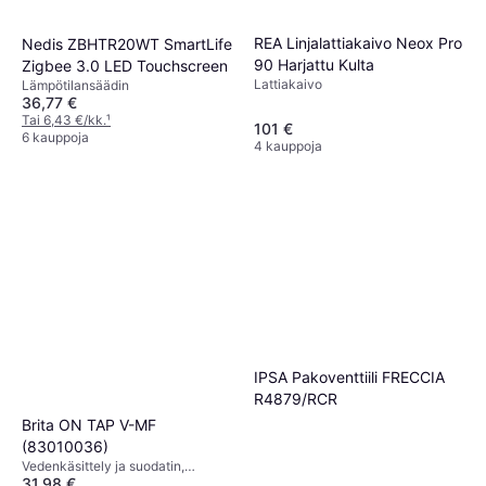
(40404001)
Vedenkäsittely ja suodatin,
REA Linjalattiakaivo Neox Pro
Nedis ZBHTR20WT SmartLife
80,01 €
Vesisuodatin
90 Harjattu Kulta
Zigbee 3.0 LED Touchscreen
Tai 13,98 €/kk.
¹
5 kauppoja
Lattiakaivo
Lämpötilansäädin
36,77 €
Tai 6,43 €/kk.
¹
101 €
6 kauppoja
4 kauppoja
IPSA Pakoventtiili FRECCIA
R4879/RCR
Brita ON TAP V-MF
(83010036)
Vedenkäsittely ja suodatin,
31,98 €
Vesisuodatin