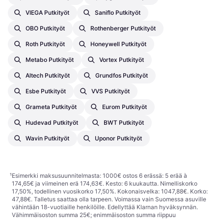
VIEGA Putkityöt
Saniflo Putkityöt
OBO Putkityöt
Rothenberger Putkityöt
Roth Putkityöt
Honeywell Putkityöt
Metabo Putkityöt
Vortex Putkityöt
Altech Putkityöt
Grundfos Putkityöt
Esbe Putkityöt
VVS Putkityöt
Grameta Putkityöt
Eurom Putkityöt
Hudevad Putkityöt
BWT Putkityöt
Wavin Putkityöt
Uponor Putkityöt
¹
Esimerkki maksusuunnitelmasta: 1000€ ostos 6 erässä: 5 erää à
174,65€ ja viimeinen erä 174,63€. Kesto: 6 kuukautta. Nimelliskorko
17,50%, todellinen vuosikorko 17,50%. Kokonaisvelka: 1047,88€. Korko:
47,88€. Talletus saattaa olla tarpeen. Voimassa vain Suomessa asuville
vähintään 18-vuotiaille henkilöille. Edellyttää Klarnan hyväksynnän.
Vähimmäisoston summa 25€; enimmäisoston summa riippuu