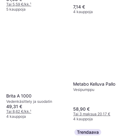
Tai 5,59 €/kk.
¹
7,14 €
5 kauppoja
4 kauppoja
Metabo Kelluva Pallo
Vesipumppu
Brita A 1000
Vedenkäsittely ja suodatin
49,31 €
58,90 €
Tai 8,62 €/kk.
¹
Tai 3 maksua 20,17 €
4 kauppoja
4 kauppoja
Trendaava