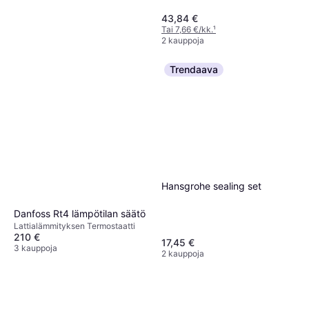
43,84 €
Tai 7,66 €/kk.
¹
2 kauppoja
Trendaava
Hansgrohe M1 Cartridge
(97685000)
Hansgrohe sealing set
46,61 €
Tai 8,15 €/kk.
¹
Danfoss Rt4 lämpötilan säätö
3 kauppoja
Lattialämmityksen Termostaatti
210 €
17,45 €
3 kauppoja
2 kauppoja