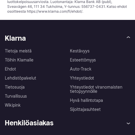
luottokelpoisuusarviosta. Luotonantaja: Klarna Bank AB (publ),
Sveavägen 46, 111 34 Tukholma, Y-tunnus: 556737-0431. Katso ehdot
osoitteesta
https://www.klarna.com/fi/ehdot/
.
Klarna
Tietoja meistä
Kestävyys
Töihin Klarnalle
Esteettömyys
Ehdot
Auto-Track
Lehdistöpalvelut
Yhteystiedot
Tietosuoja
Yhteystiedot viranomaisten
tietopyynnöille
Turvallisuus
Hyvä hallintotapa
Wikipink
Sijoittajasuhteet
Henkilöasiakas