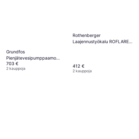
Geberit 617501173
Huuhtelunventtiili
31,22 €
Tai 5,46 €/kk.
¹
Rothenberger
1 kauppa
Laajennustyökalu ROFLARE
REVOLVE
Grundfos
Pienjätevesipumppaamo
703 €
Sololift2 WC-3
412 €
2 kauppoja
2 kauppoja