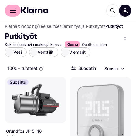
Kuluttajille
Yrityksille
Klarna
/
Shopping
/
Tee se itse
/
Lämmitys ja Putkityöt
/
Putkityöt
Putkityöt
Kokeile joustavia maksuja kanssa
Opettele miten
Vesi
Venttiilit
Viemärit
1000+ tuotteet
Suodatin
Suosio
Suosittu
Grundfos JP 5-48