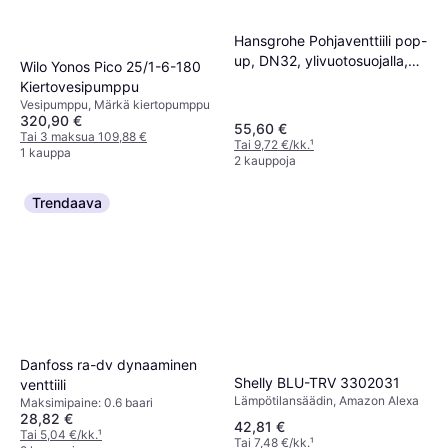
Hansgrohe Pohjaventtiili pop-
up, DN32, ylivuotosuojalla,
Wilo Yonos Pico 25/1-6-180
kromi
Kiertovesipumppu
Vesipumppu, Märkä kiertopumppu
320,90 €
55,60 €
Tai 3 maksua 109,88 €
Tai 9,72 €/kk.
¹
1 kauppa
2 kauppoja
Trendaava
Danfoss ra-dv dynaaminen
Shelly BLU-TRV 3302031
venttiili
Lämpötilansäädin, Amazon Alexa
Maksimipaine: 0.6 baari
28,82 €
42,81 €
Tai 5,04 €/kk.
¹
Tai 7,48 €/kk.
¹