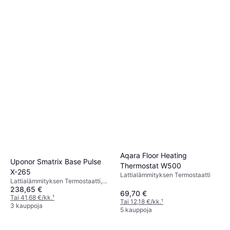
Aqara Floor Heating
Uponor Smatrix Base Pulse
Thermostat W500
X-265
Lattialämmityksen Termostaatti
Lattialämmityksen Termostaatti,
238,65 €
Amazon Alexa, Google Assistant
69,70 €
Tai 41,68 €/kk.
¹
Tai 12,18 €/kk.
¹
3 kauppoja
5 kauppoja