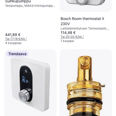
Suihkupumppu
Vesipumppu, Märkä kiertopumppu,
Maksimipaine: 6 baari
Bosch Room thermostat II
230V
Lattialämmityksen Termostaatti,
114,48 €
Amazon Alexa, Google Assistant
441,89 €
Tai 20,00 €/kk.
¹
Tai 77,18 €/kk.
¹
1 kauppa
4 kauppoja
Trendaava