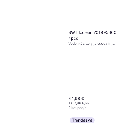
BWT Ioclean 701995400
Geberit huuhteluventtiili
4pcs
t/visible näkyvä vesisäiliö
Vedenkäsittely ja suodatin,
25,87 €
AP140.3x
Suolatabletti
Tai 4,52 €/kk.
¹
1 kauppa
44,98 €
Tai 7,86 €/kk.
¹
2 kauppoja
Trendaava