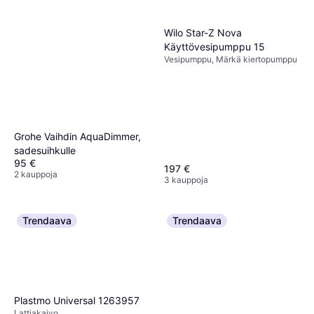
Grohe Longlife-kasetti
Euromixille
109 €
Wilo Star-Z Nova
3 kauppoja
Käyttövesipumppu 15
Vesipumppu, Märkä kiertopumppu
Grohe Vaihdin AquaDimmer,
sadesuihkulle
95 €
197 €
2 kauppoja
3 kauppoja
Trendaava
Trendaava
Plastmo Universal 1263957
Lattiakaivo