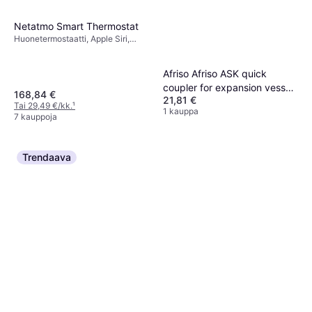
Netatmo Smart Thermostat
Huonetermostaatti, Apple Siri,
Google Assistant
Afriso Afriso ASK quick
coupler for expansion vessel
168,84 €
21,81 €
with inspection valve 2x3/4
Tai 29,49 €/kk.
¹
1 kauppa
GW 77924
7 kauppoja
Trendaava