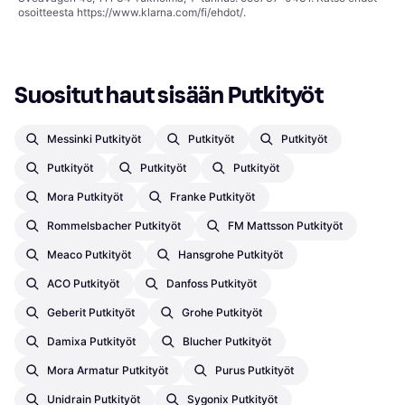
osoitteesta
https://www.klarna.com/fi/ehdot/
.
Suositut haut sisään Putkityöt
Messinki Putkityöt
Putkityöt
Putkityöt
Putkityöt
Putkityöt
Putkityöt
Mora Putkityöt
Franke Putkityöt
Rommelsbacher Putkityöt
FM Mattsson Putkityöt
Meaco Putkityöt
Hansgrohe Putkityöt
ACO Putkityöt
Danfoss Putkityöt
Geberit Putkityöt
Grohe Putkityöt
Damixa Putkityöt
Blucher Putkityöt
Mora Armatur Putkityöt
Purus Putkityöt
Unidrain Putkityöt
Sygonix Putkityöt