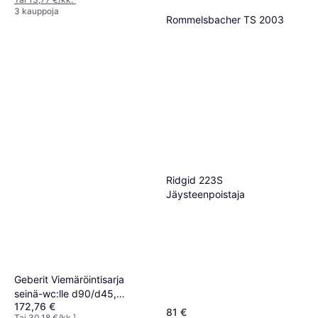
3 kauppoja
Rommelsbacher TS 2003
XXL
Uppopumppu
68,95 €
Tai 12,05 €/kk.
¹
2 kauppoja
Ridgid 223S
Jäysteenpoistaja
Geberit Viemäröintisarja
seinä-wc:lle d90/d45,
172,76 €
epäkeskeinen
81 €
Tai 30,18 €/kk.
¹