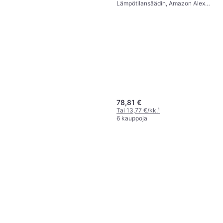
Lämpötilansäädin, Amazon Alexa,
Google Assistant
78,81 €
Tai 13,77 €/kk.
¹
6 kauppoja
Grohe Blue Filter 600l