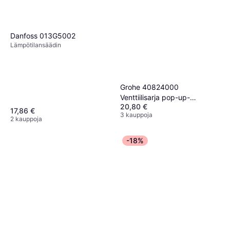
Danfoss 013G5002
Lämpötilansäädin
Grohe 40824000
Venttiilisarja pop-up-
20,80 €
venttiilillä
17,86 €
3 kauppoja
2 kauppoja
-18%