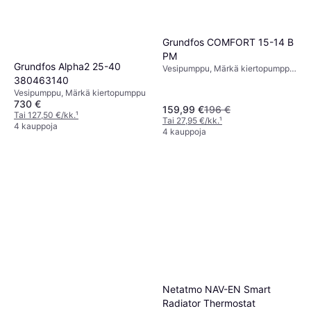
Grundfos COMFORT 15-14 B
PM
Grundfos Alpha2 25-40
Vesipumppu, Märkä kiertopumppu,
380463140
Maksimipaine: 10 baari
Vesipumppu, Märkä kiertopumppu
730 €
159,99 €
196 €
Tai 127,50 €/kk.
¹
Tai 27,95 €/kk.
¹
4 kauppoja
4 kauppoja
Netatmo NAV-EN Smart
Radiator Thermostat