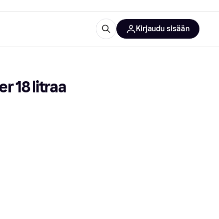
Kirjaudu sisään
totarvikkeet
rna?
18 litraa 
 kategoriat