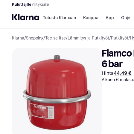
Kuluttajille
Yrityksille
Tutustu Klarnaan
Kauppa
App
Ohje
Klarna
/
Shopping
/
Tee se itse
/
Lämmitys ja Putkityöt
/
Putkityöt
/
H
Kaupat
Ma
Booking.
Mak
Flamco 
Gigantti
Mak
H&M
Mak
6 bar
Peten Koi
kul
Wolt
Mak
Hinta
44,49 €
Rah
Alkaen 6 maksua
Mob
Kauppahakem