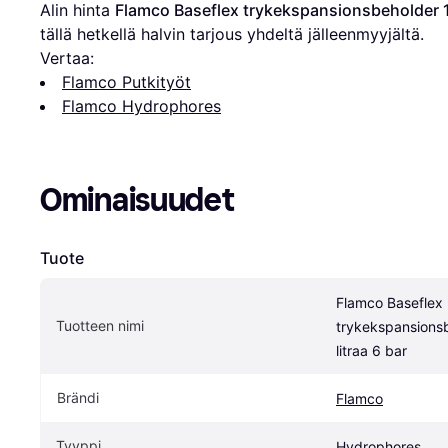
Alin hinta 
Flamco Baseflex trykekspansionsbeholder 18
tällä hetkellä halvin tarjous yhdeltä jälleenmyyjältä.
Vertaa:
Flamco Putkityöt
Flamco Hydrophores
Ominaisuudet
Tuote
Flamco Baseflex 
Tuotteen nimi
trykekspansionsb
litraa 6 bar
Brändi
Flamco
Tyyppi
Hydrophores