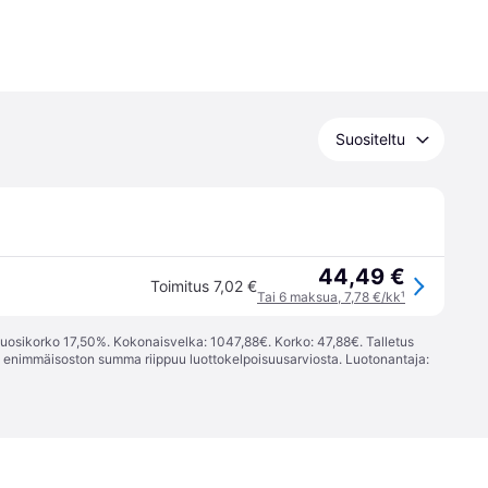
Suositeltu
44,49 €
Toimitus 7,02 €
Tai 6 maksua, 7,78 €/kk
¹
vuosikorko 17,50%. Kokonaisvelka: 1047,88€. Korko: 47,88€. Talletus
; enimmäisoston summa riippuu luottokelpoisuusarviosta. Luotonantaja: