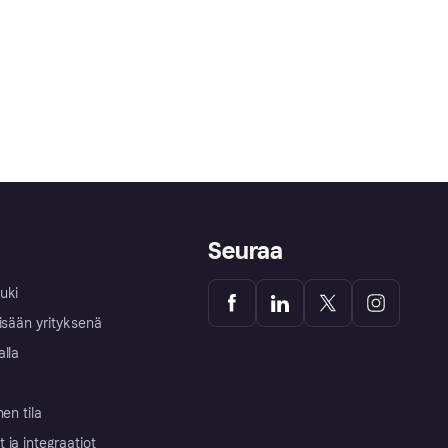
Seuraa
uki
isään yrityksenä
alla
nen tila
ja integraatiot