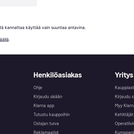
niitä kannattaa käyttää vain suuntaa antavina.

äällä
.
Henkilöasiakas
Yritys
Ohje
Kauppiast
Kirjaudu sisään
Kirjaudu s
Klarna app
Myy Klarn
Tutustu kauppoihin
Kehittäjät
Ostajan turva
Operatiivi
Reklamaatiot
Kumppanit 