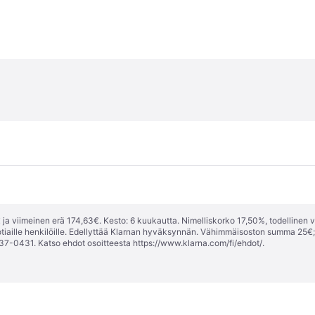
ja viimeinen erä 174,63€. Kesto: 6 kuukautta. Nimelliskorko 17,50%, todellinen 
tiaille henkilöille. Edellyttää Klarnan hyväksynnän. Vähimmäisoston summa 25€
37-0431. Katso ehdot osoitteesta
https://www.klarna.com/fi/ehdot/
.