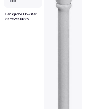
x G32
Hansgrohe Flowstar
kierrevesilukko
(52105000)