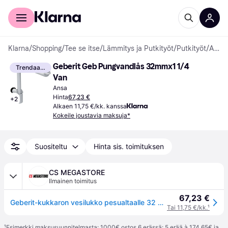
Kuluttajille
Yrityksille
Klarna
/
Shopping
/
Tee se itse
/
Lämmitys ja Putkityöt
/
Putkityöt
/
Ansat
Geberit Geb Pungvandlås 32mmx1 1/4 
Trendaava
Van
Ansa
Hinta
67,23 €
+
2
Alkaen 11,75 €/kk. kanssa
Kokeile joustavia maksuja*
Suositeltu
Hinta sis. toimituksen
CS MEGASTORE
Ilmainen toimitus
67,23 €
Geberit-kukkaron vesilukko pesualtaalle 32 mm x 1 1/4
Tai 11,75 €/kk.
¹
¹
Esimerkki maksusuunnitelmasta: 1000€ ostos 6 erässä: 5 erää à 174,65€ ja