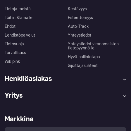
Tietoja meistä
Kestävyys
Töihin Klarnalle
Esteettömyys
Ehdot
Auto-Track
Lehdistöpalvelut
Yhteystiedot
Tietosuoja
Yhteystiedot viranomaisten
tietopyynnöille
Turvallisuus
Hyvä hallintotapa
Wikipink
Sijoittajasuhteet
Henkilöasiakas
Ohje
Reklamaatiot
Yritys
Kirjaudu sisään
Shoppaile turvallisesti Klarnalla
Kauppiastuki
Kehittäjät
Klarna app
Yksityisyysasetukset
Kirjaudu sisään yrityksenä
Operatiivinen tila
Markkina
Tutustu kauppoihin
Peruutusoikeutesi
Myy Klarnalla
Kumppanit ja integraatiot
Ostajan turva