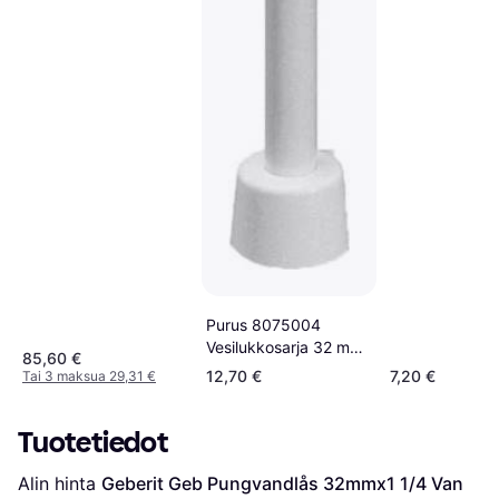
Purus 8075004
Vesilukkosarja 32 mm
85,60 €
x G40
12,70 €
7,20 €
Tai 3 maksua 29,31 €
Tuotetiedot
Alin hinta 
Geberit Geb Pungvandlås 32mmx1 1/4 Van