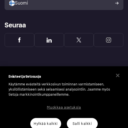
Suomi
Seuraa
Evästeet ja tietosuoja
Käytämme evästeitä verkkosivun toiminnan varmistamiseen,
yksilöllistämiseen sekä selaamisesi analysointiin. Jaamme myös
tietoja markkinointikumppaneillemme.
Muokkaa asetuksia
Copyright © 2005-2026 Klarna Bank AB (publ). Headquarters: Stockholm, Sweden. All
rights reserved. Klarna Bank AB (publ). Sveavägen 46, 111 34 Stockholm. Organization
number: 556737-0431
Hylkää kaikki
Salli kaikki