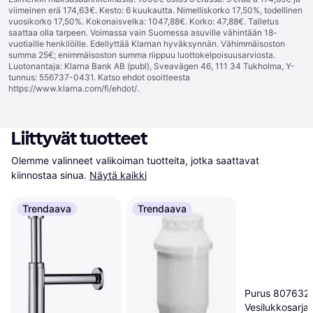
viimeinen erä 174,63€. Kesto: 6 kuukautta. Nimelliskorko 17,50%, todellinen
vuosikorko 17,50%. Kokonaisvelka: 1047,88€. Korko: 47,88€. Talletus
saattaa olla tarpeen. Voimassa vain Suomessa asuville vähintään 18-
vuotiaille henkilöille. Edellyttää Klarnan hyväksynnän. Vähimmäisoston
summa 25€; enimmäisoston summa riippuu luottokelpoisuusarviosta.
Luotonantaja: Klarna Bank AB (publ), Sveavägen 46, 111 34 Tukholma, Y-
tunnus: 556737-0431. Katso ehdot osoitteesta
https://www.klarna.com/fi/ehdot/
.
Liittyvät tuotteet
Olemme valinneet valikoiman tuotteita, jotka saattavat 
kiinnostaa sinua.
Näytä kaikki
Trendaava
Trendaava
Purus 807632
Vesilukkosarj