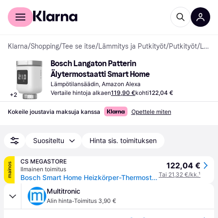
Kuluttajille
Yrityksille
Klarna
/
Shopping
/
Tee se itse
/
Lämmitys ja Putkityöt
/
Putkityöt
/
Lämpötilansäätimet
Bosch Langaton Patterin 
Älytermostaatti Smart Home
Lämpötilansäädin, Amazon Alexa
Vertaile hintoja alkaen
119,90 €
kohti
122,04 €
+
2
Kokeile joustavia maksuja kanssa
Opettele miten
Suositeltu
Hinta sis. toimituksen
CS MEGASTORE
122,04 €
mainos
Ilmainen toimitus
Tai 21,32 €/kk.
¹
Bosch Smart Home Heizkörper-Thermostat II [+M]
Multitronic
·
Alin hinta
Toimitus 3,90 €