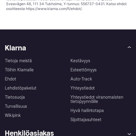
Sveavägen 46, 111 34 Tukholma, Y-tunnus: 556737-0431. Katso ehdot
osoitteesta
https://www.klarna.com/fi/ehdot/
.
Klarna
Tietoja meistä
Kestävyys
Töihin Klarnalle
Esteettömyys
Ehdot
Auto-Track
Lehdistöpalvelut
Yhteystiedot
Tietosuoja
Yhteystiedot viranomaisten
tietopyynnöille
Turvallisuus
Hyvä hallintotapa
Wikipink
Sijoittajasuhteet
Henkilöasiakas