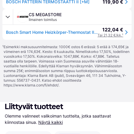
119,90 €
BOSCH PATTERIN TERMOSTAATTI II [+M]
CS MEGASTORE
Ilmainen toimitus
122,04 €
Bosch Smart Home Heizkörper-Thermostat II [+M]
Tai 21,32 €/kk.
¹
¹
Esimerkki maksusuunnitelmasta: 1000€ ostos 6 erässä: 5 erää à 174,65€ ja
viimeinen erä 174,63€. Kesto: 6 kuukautta. Nimelliskorko 17,50%, todellinen
vuosikorko 17,50%. Kokonaisvelka: 1047,88€. Korko: 47,88€. Talletus
saattaa olla tarpeen. Voimassa vain Suomessa asuville vähintään 18-
vuotiaille henkilöille. Edellyttää Klarnan hyväksynnän. Vähimmäisoston
summa 25€; enimmäisoston summa riippuu luottokelpoisuusarviosta.
Luotonantaja: Klarna Bank AB (publ), Sveavägen 46, 111 34 Tukholma, Y-
tunnus: 556737-0431. Katso ehdot osoitteesta
https://www.klarna.com/fi/ehdot/
.
Liittyvät tuotteet
Olemme valinneet valikoiman tuotteita, jotka saattavat 
kiinnostaa sinua.
Näytä kaikki