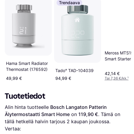
Trendaava
Meross MTS1
Smart Starter K
Hama Smart Radiator
Thermostat (176592)
Tado° TAD-104039
42,14 €
49,99 €
94,99 €
Tai 7,36 €/kk.
¹
Tuotetiedot
Alin hinta tuotteelle 
Bosch Langaton Patterin 
Älytermostaatti Smart Home
 on 
119,90 €
. Tämä on 
tällä hetkellä halvin tarjous 
2
 kaupan joukossa.
Vertaa: