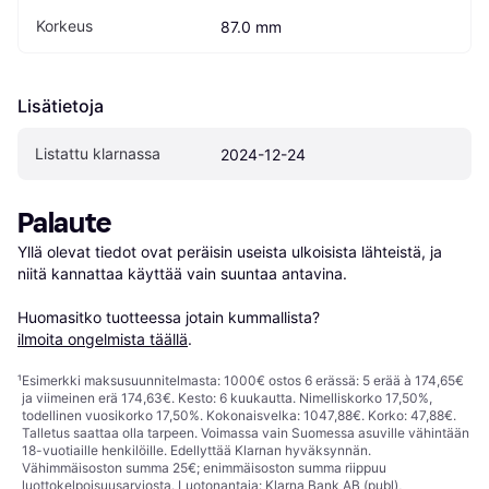
Korkeus
87.0 mm
Lisätietoja
Listattu klarnassa
2024-12-24
Palaute
Yllä olevat tiedot ovat peräisin useista ulkoisista lähteistä, ja 
niitä kannattaa käyttää vain suuntaa antavina.

Huomasitko tuotteessa jotain kummallista? 
ilmoita ongelmista täällä
.
¹
Esimerkki maksusuunnitelmasta: 1000€ ostos 6 erässä: 5 erää à 174,65€
ja viimeinen erä 174,63€. Kesto: 6 kuukautta. Nimelliskorko 17,50%,
todellinen vuosikorko 17,50%. Kokonaisvelka: 1047,88€. Korko: 47,88€.
Talletus saattaa olla tarpeen. Voimassa vain Suomessa asuville vähintään
18-vuotiaille henkilöille. Edellyttää Klarnan hyväksynnän.
Vähimmäisoston summa 25€; enimmäisoston summa riippuu
luottokelpoisuusarviosta. Luotonantaja: Klarna Bank AB (publ),