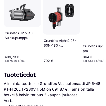
Grundfos JP 5-48
Suihkupumppu
Grundfos Alpha2 25-
60N-180 -
Grundfos up15
380463160
pm
439,73 €
364 €
792 €
Tai 76,80 €/kk.
¹
Tai 63,58 €/kk.
¹
Tuotetiedot
Alin hinta tuotteelle 
Grundfos Vesiautomaatti JP 5-48 
PT-H 20L 1x230V 1,5M
 on 
691,87 €
. Tämä on tällä 
hetkellä halvin tarjous 
2
 kaupan joukossa.
Vertaa: