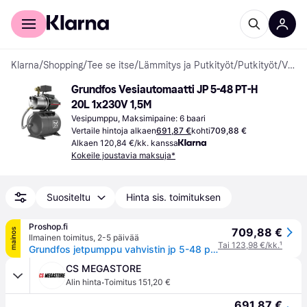
Kuluttajille
Yrityksille
Klarna
/
Shopping
/
Tee se itse
/
Lämmitys ja Putkityöt
/
Putkityöt
/
Vesipumput
Grundfos Vesiautomaatti JP 5-48 PT-H 
20L 1x230V 1,5M
Vesipumppu, Maksimipaine: 6 baari
Vertaile hintoja alkaen
691,87 €
kohti
709,88 €
Alkaen 120,84 €/kk. kanssa
Kokeile joustavia maksuja*
Suositeltu
Hinta sis. toimituksen
Proshop.fi
709,88 €
mainos
Ilmainen toimitus
,
2-5 päivää
Tai 123,98 €/kk.
¹
Grundfos jetpumppu vahvistin jp 5-48 pt-h 230v 50hz
CS MEGASTORE
·
Alin hinta
Toimitus 151,20 €
691,87 €