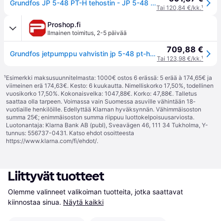
Grundfos JP 5-48 PT-H tehostin - JP 5-48 PT-H 1x230V 50Hz 1.5m SCHUKO HU
Tai 120,84 €/kk.
¹
Proshop.fi
Ilmainen toimitus
,
2-5 päivää
709,88 €
Grundfos jetpumppu vahvistin jp 5-48 pt-h 230v 50hz
Tai 123,98 €/kk.
¹
¹
Esimerkki maksusuunnitelmasta: 1000€ ostos 6 erässä: 5 erää à 174,65€ ja
viimeinen erä 174,63€. Kesto: 6 kuukautta. Nimelliskorko 17,50%, todellinen
vuosikorko 17,50%. Kokonaisvelka: 1047,88€. Korko: 47,88€. Talletus
saattaa olla tarpeen. Voimassa vain Suomessa asuville vähintään 18-
vuotiaille henkilöille. Edellyttää Klarnan hyväksynnän. Vähimmäisoston
summa 25€; enimmäisoston summa riippuu luottokelpoisuusarviosta.
Luotonantaja: Klarna Bank AB (publ), Sveavägen 46, 111 34 Tukholma, Y-
tunnus: 556737-0431. Katso ehdot osoitteesta
https://www.klarna.com/fi/ehdot/
.
Liittyvät tuotteet
Olemme valinneet valikoiman tuotteita, jotka saattavat 
kiinnostaa sinua.
Näytä kaikki