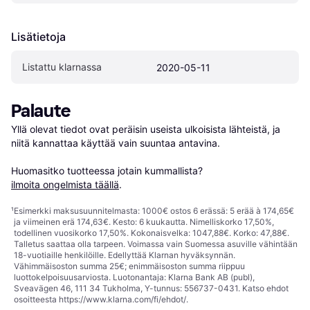
Lisätietoja
Listattu klarnassa
2020-05-11
Palaute
Yllä olevat tiedot ovat peräisin useista ulkoisista lähteistä, ja 
niitä kannattaa käyttää vain suuntaa antavina.

Huomasitko tuotteessa jotain kummallista? 
ilmoita ongelmista täällä
.
¹
Esimerkki maksusuunnitelmasta: 1000€ ostos 6 erässä: 5 erää à 174,65€
ja viimeinen erä 174,63€. Kesto: 6 kuukautta. Nimelliskorko 17,50%,
todellinen vuosikorko 17,50%. Kokonaisvelka: 1047,88€. Korko: 47,88€.
Talletus saattaa olla tarpeen. Voimassa vain Suomessa asuville vähintään
18-vuotiaille henkilöille. Edellyttää Klarnan hyväksynnän.
Vähimmäisoston summa 25€; enimmäisoston summa riippuu
luottokelpoisuusarviosta. Luotonantaja: Klarna Bank AB (publ),
Sveavägen 46, 111 34 Tukholma, Y-tunnus: 556737-0431. Katso ehdot
osoitteesta
https://www.klarna.com/fi/ehdot/
.