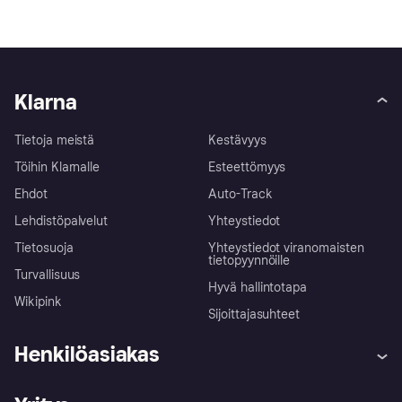
Klarna
Tietoja meistä
Kestävyys
Töihin Klarnalle
Esteettömyys
Ehdot
Auto-Track
Lehdistöpalvelut
Yhteystiedot
Tietosuoja
Yhteystiedot viranomaisten
tietopyynnöille
Turvallisuus
Hyvä hallintotapa
Wikipink
Sijoittajasuhteet
Henkilöasiakas
Ohje
Reklamaatiot