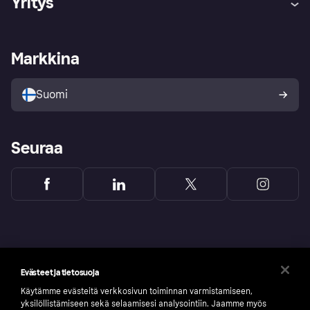
Yritys
Kirjaudu sisään
Shoppaile turvallisesti Klarnalla
Kauppiastuki
Kehittäjät
Klarna app
Yksityisyysasetukset
Kirjaudu sisään yrityksenä
Operatiivinen tila
Markkina
Tutustu kauppoihin
Peruutusoikeutesi
Myy Klarnalla
Kumppanit ja integraatiot
Ostajan turva
Suomi
Seuraa
Evästeet ja tietosuoja
Käytämme evästeitä verkkosivun toiminnan varmistamiseen,
yksilöllistämiseen sekä selaamisesi analysointiin. Jaamme myös