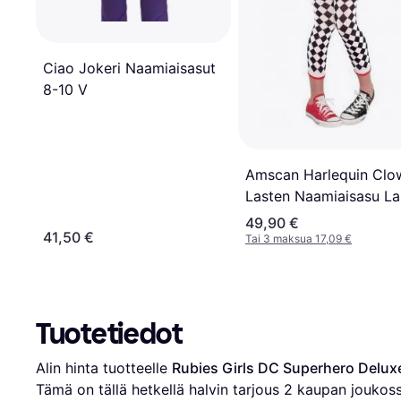
Ciao Jokeri Naamiaisasut
8-10 V
Amscan Harlequin Clo
Lasten Naamiaisasu La
49,90 €
41,50 €
Tai 3 maksua 17,09 €
Tuotetiedot
Alin hinta tuotteelle 
Rubies Girls DC Superhero Delu
Tämä on tällä hetkellä halvin tarjous 
2
 kaupan joukoss