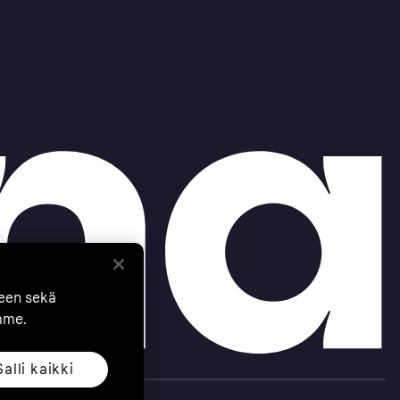
seen sekä
mme.
Salli kaikki