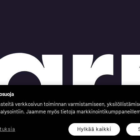
tosuoja
teitä verkkosivun toiminnan varmistamiseen, yksilöllistämi
nalysointiin. Jaamme myös tietoja markkinointikumppaneille
Hylkää kaikki
tuksia