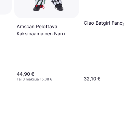
Ciao Batgirl Fancy Dr
Amscan Pelottava
Kaksinaamainen Narri
Lasten Naamiaisasu -
Medium
44,90 €
32,10 €
Tai 3 maksua 15,38 €