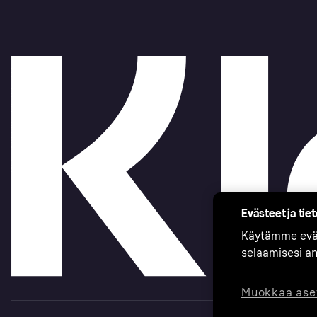
Evästeet ja tie
Käytämme eväs
selaamisesi a
Muokkaa ase