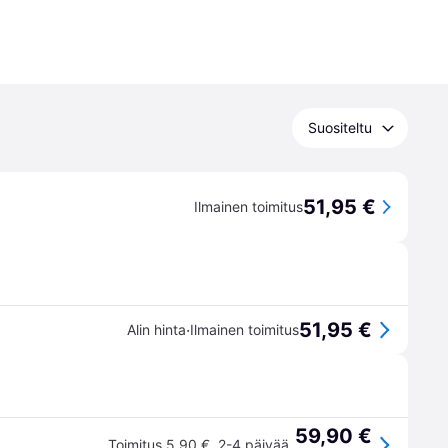
Suositeltu
51,95 €
Ilmainen toimitus
51,95 €
·
Alin hinta
Ilmainen toimitus
59,90 €
Toimitus 5,90 €
,
2-4 päivää