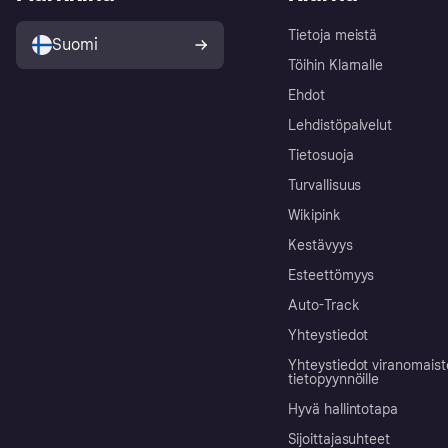
Tietoja meistä
Suomi
Töihin Klarnalle
Ehdot
Lehdistöpalvelut
Tietosuoja
Turvallisuus
Wikipink
Kestävyys
Esteettömyys
Auto-Track
Yhteystiedot
Yhteystiedot viranomais
tietopyynnöille
Hyvä hallintotapa
Sijoittajasuhteet