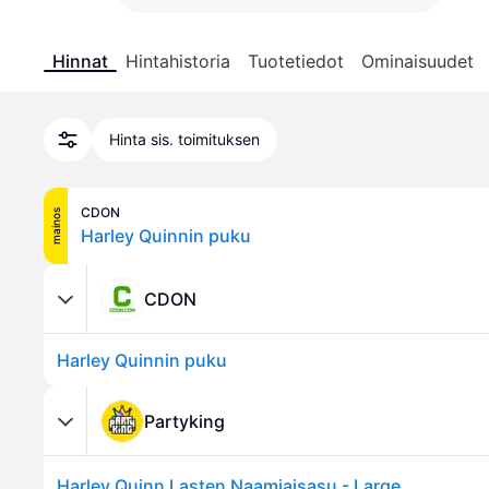
Hinnat
Hintahistoria
Tuotetiedot
Ominaisuudet
Hinta sis. toimituksen
CDON
mainos
Harley Quinnin puku
CDON
Harley Quinnin puku
Partyking
Harley Quinn Lasten Naamiaisasu - Large