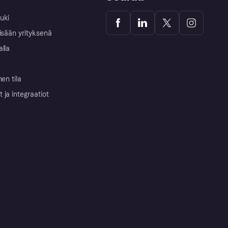
uki
isään yrityksenä
alla
nen tila
ja integraatiot