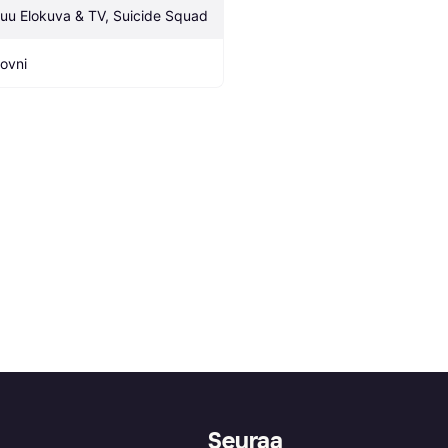
uu Elokuva & TV, Suicide Squad
lovni
Seuraa