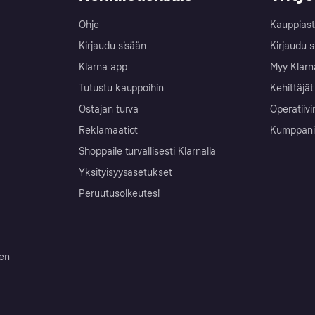
Ohje
Kauppiast
Kirjaudu sisään
Kirjaudu s
Klarna app
Myy Klarn
Tutustu kauppoihin
Kehittäjät
Ostajan turva
Operatiivi
Reklamaatiot
Kumppanit 
Shoppaile turvallisesti Klarnalla
Yksityisyysasetukset
Peruutusoikeutesi
ten