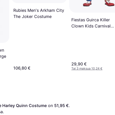
Rubies Men's Arkham City
The Joker Costume
Fiestas Guirca Killer
Clown Kids Carnival
Costume
wn
rge
29,90 €
106,80 €
Tai 3 maksua 10,24 €
xe Harley Quinn Costume
 on 
51,95 €
. 
a.