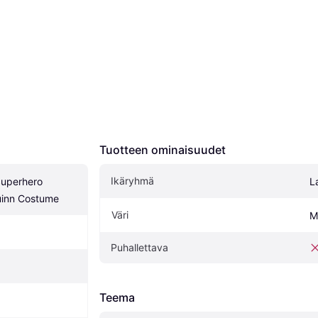
Tuotteen ominaisuudet
Ikäryhmä
Superhero 
L
uinn Costume
Väri
M
Puhallettava
Teema