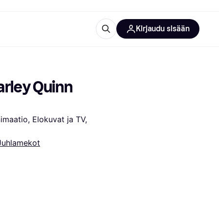
Kirjaudu sisään
totarvikkeet
rna?
rley Quinn 
maatio, Elokuvat ja TV, 
Juhlamekot
 kategoriat