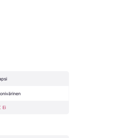
apsi
onivärinen
Ei